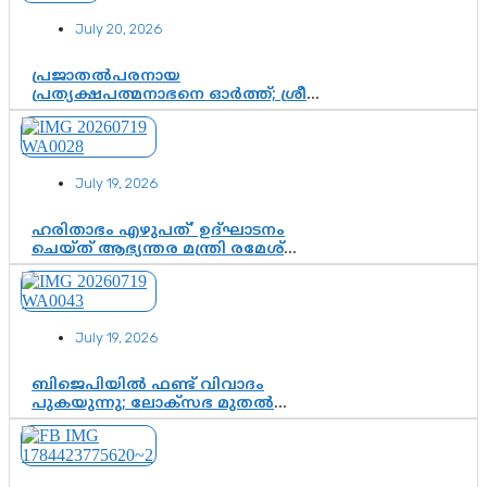
ശ്രദ്ധാകേന്ദ്രമായി മൂന്ന് വയസ്സുകാരൻ
July 20, 2026
ചുണക്കുട്ടൻ
പ്രജാതൽപരനായ
പ്രത്യക്ഷപത്മനാഭനെ ഓർത്ത്; ശ്രീ
ചിത്തിര തിരുനാൾ മഹാരാജാവിന്റെ
35-ാം നാടുനീങ്ങൽ ദിനം ഇന്ന്
July 19, 2026
ഹരിതാഭം എഴുപത്’ ഉദ്ഘാടനം
ചെയ്ത് ആഭ്യന്തര മന്ത്രി രമേശ്
ചെന്നിത്തല; ആർ. ഹരികുമാറിന്റെ
സപ്തതി ആഘോഷങ്ങൾക്ക്
പ്രൗഢമായ തുടക്കം
July 19, 2026
ബിജെപിയിൽ ഫണ്ട് വിവാദം
പുകയുന്നു; ലോക്സഭ മുതൽ
നിയമസഭ വരെ 140 മണ്ഡലങ്ങളിലെ
ഫണ്ട് വിനിയോഗം
പരിശോധിക്കുമോ? കേന്ദ്രത്തിനും
ആർഎസ്എസിനും കേരള