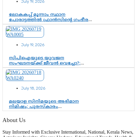
July 19, 2026
ഘടകത്തോട് അതൃപ്തി
ലോകകപ്പ് മൂന്നാം സ്ഥാന
പോരാട്ടത്തിൽ ഫ്രാൻസിന്റെ ഗംഭീര
തിരിച്ചുവരവ്; ഗോൾവേട്ടയിൽ
മെസ്സിയെ മറികടന്ന് എംബാപ്പെ
July 19, 2026
സിപിഐയുടെ യുവജന
സംഘടനയ്ക്ക് ജീവൻ വെച്ചോ?;
ജിസ്മോന്റെ വിമർശനം രാഷ്ട്രീയ
ഇരട്ടത്താപ്പെന്ന് ചർച്ച
July 18, 2026
മലയാള സിനിമയുടെ അഭിമാന
നിമിഷം; പുരസ്‌കാരം
ആഘോഷമാകട്ടെ, മികവ് ശീലമാകട്ടെ
About Us
Stay Informed with Exclusive International, National, Kerala News,