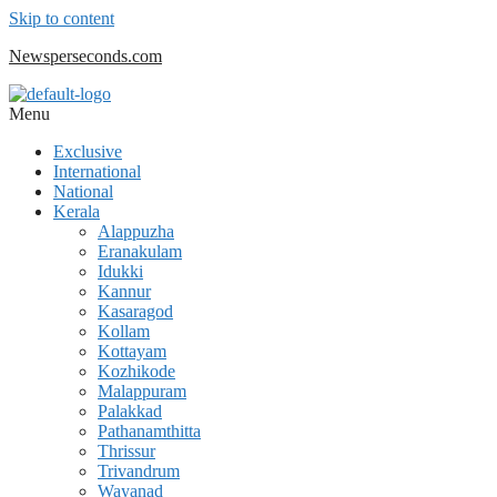
Skip to content
Newsperseconds.com
Menu
Exclusive
International
National
Kerala
Alappuzha
Eranakulam
Idukki
Kannur
Kasaragod
Kollam
Kottayam
Kozhikode
Malappuram
Palakkad
Pathanamthitta
Thrissur
Trivandrum
Wayanad