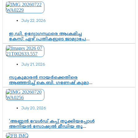
സ്വാതന്ത്ര്യത്തെ നിശ്ശബ്ദമാക്കുന്ന
ഡിജിറ്റൽ ഗുണ്ടായിസത്തിന് അറുതി
വേണം
July 22, 2026
ഇ.ഡി. ഉദ്യോഗസ്ഥരെ ആക്രമിച്ച
കേസ്: ഏഴ് പ്രതികളുടെ ജാമ്യാപേക്ഷ
വീണ്ടും തള്ളി; അന്വേഷണം തുടരാൻ
കോടതി അനുമതി
July 21, 2026
സുകുമാരൻ നായർക്കെതിരെ
ആഞ്ഞടിച്ച് കെ.ബി. ഗണേഷ് കുമാർ,
വി.ഡി. സതീശന് പൂർണ പിന്തുണ
July 20, 2026
‘അണ്ണൻ വേൾഡ് കപ്പ് തൂക്കിയപ്പോൾ
അനിയൻ സോഷ്യൽ മീഡിയ തൂക്കി’;
ലാമിൻ യമാലിന്റെ
കിരീടധാരണത്തിനിടെ