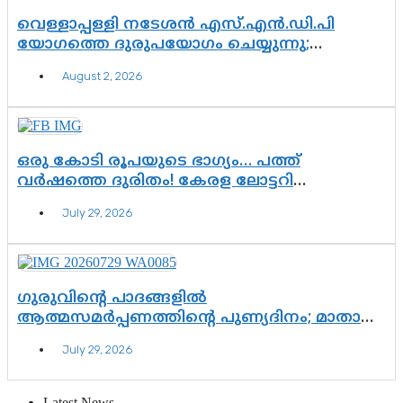
വെള്ളാപ്പള്ളി നടേശൻ എസ്.എൻ.ഡി.പി
യോഗത്തെ ദുരുപയോഗം ചെയ്യുന്നു;
ശ്രീനാരായണ പ്രസ്ഥാനത്തെ കാർന്നുതിന്നുന്ന
August 2, 2026
വിഷവിത്ത്: ഗോകുലം ഗോപാലൻ
ഒരു കോടി രൂപയുടെ ഭാഗ്യം… പത്ത്
വർഷത്തെ ദുരിതം! കേരള ലോട്ടറി
സംവിധാനത്തെ ചോദ്യം ചെയ്ത് കോയയുടെ
July 29, 2026
പോരാട്ടം
ഗുരുവിന്റെ പാദങ്ങളിൽ
ആത്മസമർപ്പണത്തിന്റെ പുണ്യദിനം; മാതാ
അമൃതാനന്ദമയി മഠത്തിൽ ഭക്തിസാന്ദ്രമായി
July 29, 2026
ഗുരുപൂർണിമ ആഘോഷം
Latest News