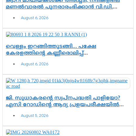
ക്വാറി മാഫിയകൾക്ക് തിരിച്ചടി; നദികളിലെ
മണൽവാരൽ പുനരാരംഭിക്കാൻ വി.ഡി.
സർക്കാർ തീരുമാനം
August 6, 2026
വെള്ളം ഇറങ്ങിത്തുടങ്ങി… പക്ഷേ
കേരളത്തിന്റെ കണ്ണീരൊലിപ്പ്
എന്നവസാനിക്കും?
August 6, 2026
ജി. സുധാകരന്റെ സ്വപ്നപദ്ധതി പാളിയോ?
എസി റോഡിന്റെ ആദ്യ പ്രളയപരീക്ഷയിൽ
ഉയരുന്നത് ഗുരുതര ചോദ്യങ്ങൾ
August 5, 2026