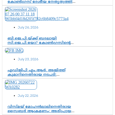
കോൺഗ്രസ് ദേശീയ നേതൃത്വത്തിൽ
ആശങ്കയോ? പാർട്ടിക്കുള്ളിൽ
ഭിന്നാഭിപ്രായമെന്ന വിലയിരുത്തൽ
July 26, 2026
ബി.ജെ.പി.യ്ക്ക് ബദലായി
സി.ജെ.പി.യോ? കോൺഗ്രസിന്റെ
രാഷ്ട്രീയ ഇടം കൈവശപ്പെടുത്താൻ
സിജെപി ഉയർന്നുകഴിഞ്ഞോ?
ഇന്ത്യൻ രാഷ്ട്രീയത്തിലെ പുതിയ
July 23, 2026
വഴിത്തിരിവ്
എഡിജിപി എം.ആർ. അജിത്ത്
കുമാറിനെതിരായ നടപടി:
സസ്പെൻഷനിൽ ഒതുങ്ങുമോ,
അതോ കൂടുതൽ കടുത്ത
നടപടികളിലേക്കോ?
July 22, 2026
വിസ്മയ് മോഹൻലാലിനെതിരായ
സൈബർ ആക്രമണം; അഭിപ്രായ