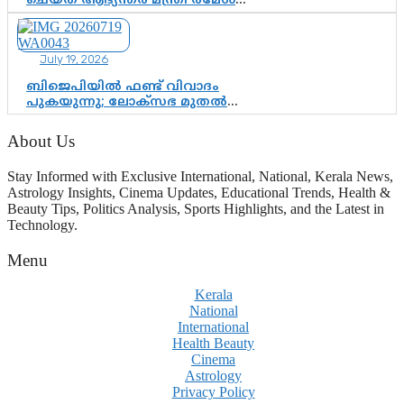
ചെയ്ത് ആഭ്യന്തര മന്ത്രി രമേശ്
ചെന്നിത്തല; ആർ. ഹരികുമാറിന്റെ
സപ്തതി ആഘോഷങ്ങൾക്ക്
പ്രൗഢമായ തുടക്കം
July 19, 2026
ബിജെപിയിൽ ഫണ്ട് വിവാദം
പുകയുന്നു; ലോക്സഭ മുതൽ
നിയമസഭ വരെ 140 മണ്ഡലങ്ങളിലെ
ഫണ്ട് വിനിയോഗം
About Us
പരിശോധിക്കുമോ? കേന്ദ്രത്തിനും
ആർഎസ്എസിനും കേരള
Stay Informed with Exclusive International, National, Kerala News,
ഘടകത്തോട് അതൃപ്തി
Astrology Insights, Cinema Updates, Educational Trends, Health &
Beauty Tips, Politics Analysis, Sports Highlights, and the Latest in
Technology.
Menu
Kerala
National
International
Health Beauty
Cinema
Astrology
Privacy Policy