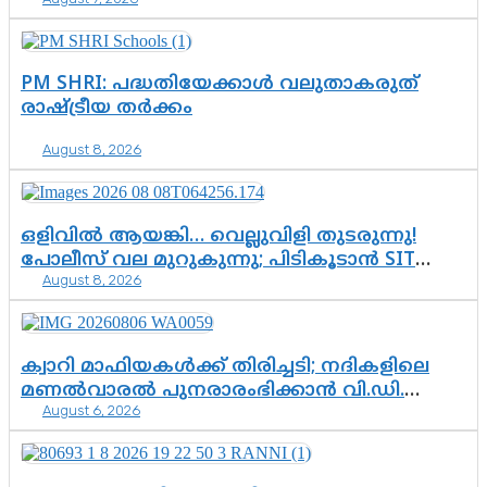
ചെന്നിത്തലയുടെ ‘പവർ ഹോം’
ഓപ്പറേഷനിൽ ആയങ്കി കുടുങ്ങി!
PM SHRI: പദ്ധതിയേക്കാൾ വലുതാകരുത്
രാഷ്ട്രീയ തർക്കം
August 8, 2026
ഒളിവിൽ ആയങ്കി… വെല്ലുവിളി തുടരുന്നു!
പോലീസ് വല മുറുകുന്നു; പിടികൂടാൻ SIT
August 8, 2026
രംഗത്ത്. ഇനി ചോദ്യം ആയങ്കി എവിടെ
എന്നത് മാത്രം അല്ല—ആയങ്കി
കസ്റ്റഡിയിലായാൽ പുറത്തുവരുക
എന്തൊക്കെ വിവരങ്ങൾ?”
ക്വാറി മാഫിയകൾക്ക് തിരിച്ചടി; നദികളിലെ
മണൽവാരൽ പുനരാരംഭിക്കാൻ വി.ഡി.
August 6, 2026
സർക്കാർ തീരുമാനം