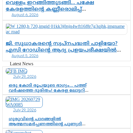
വെള്ളം ഇറങ്ങിത്തുടങ്ങി… പക്ഷേ
കേരളത്തിന്റെ കണ്ണീരൊലിപ്പ്
August 6, 2026
എന്നവസാനിക്കും?
ജി. സുധാകരന്റെ സ്വപ്നപദ്ധതി പാളിയോ?
എസി റോഡിന്റെ ആദ്യ പ്രളയപരീക്ഷയിൽ
August 5, 2026
ഉയരുന്നത് ഗുരുതര ചോദ്യങ്ങൾ
Latest News
July 29, 2026
ഒരു കോടി രൂപയുടെ ഭാഗ്യം… പത്ത്
വർഷത്തെ ദുരിതം! കേരള ലോട്ടറി
സംവിധാനത്തെ ചോദ്യം ചെയ്ത്
കോയയുടെ പോരാട്ടം
July 29, 2026
ഗുരുവിന്റെ പാദങ്ങളിൽ
ആത്മസമർപ്പണത്തിന്റെ പുണ്യദിനം;
മാതാ അമൃതാനന്ദമയി മഠത്തിൽ