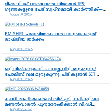
ഭീഷണിക്ക് വഴങ്ങാത്ത വിജയൻ IPS;
ഗുണ്ടകളുടെ പേടിസ്വപ്നമായി കാർത്തിക്—
August 9, 2026
ചെന്നിത്തലയുടെ ‘പവർ ഹോം’
ഓപ്പറേഷനിൽ ആയങ്കി കുടുങ്ങി!
PM SHRI: പദ്ധതിയേക്കാൾ വലുതാകരുത്
രാഷ്ട്രീയ തർക്കം
August 8, 2026
ഒളിവിൽ ആയങ്കി… വെല്ലുവിളി തുടരുന്നു!
പോലീസ് വല മുറുകുന്നു; പിടികൂടാൻ SIT
August 8, 2026
രംഗത്ത്. ഇനി ചോദ്യം ആയങ്കി എവിടെ
എന്നത് മാത്രം അല്ല—ആയങ്കി
കസ്റ്റഡിയിലായാൽ പുറത്തുവരുക
എന്തൊക്കെ വിവരങ്ങൾ?”
ക്വാറി മാഫിയകൾക്ക് തിരിച്ചടി; നദികളിലെ
മണൽവാരൽ പുനരാരംഭിക്കാൻ വി.ഡി.
August 6, 2026
സർക്കാർ തീരുമാനം