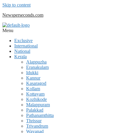
Skip to content
Newsperseconds.com
Menu
Exclusive
International
National
Kerala
Alappuzha
Eranakulam
Idukki
Kannur
Kasaragod
Kollam
Kottayam
Kozhikode
Malappuram
Palakkad
Pathanamthitta
Thrissur
Trivandrum
Wayanad