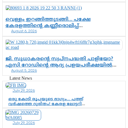
വെള്ളം ഇറങ്ങിത്തുടങ്ങി… പക്ഷേ
കേരളത്തിന്റെ കണ്ണീരൊലിപ്പ്
August 6, 2026
എന്നവസാനിക്കും?
ജി. സുധാകരന്റെ സ്വപ്നപദ്ധതി പാളിയോ?
എസി റോഡിന്റെ ആദ്യ പ്രളയപരീക്ഷയിൽ
August 5, 2026
ഉയരുന്നത് ഗുരുതര ചോദ്യങ്ങൾ
Latest News
July 29, 2026
ഒരു കോടി രൂപയുടെ ഭാഗ്യം… പത്ത്
വർഷത്തെ ദുരിതം! കേരള ലോട്ടറി
സംവിധാനത്തെ ചോദ്യം ചെയ്ത്
കോയയുടെ പോരാട്ടം
July 29, 2026