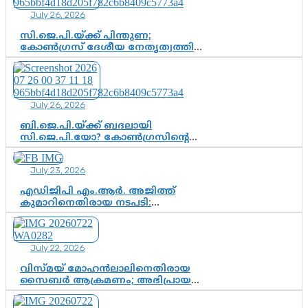
കൂടുതൽ തെളിവുകൾ പരിശോധിച്ച്
July 26, 2026
ഇഡി
സി.ജെ.പി.യ്ക്ക് പിന്തുണ;
കോൺഗ്രസ് ദേശീയ നേതൃത്വത്തിൽ
ആശങ്കയോ? പാർട്ടിക്കുള്ളിൽ
ഭിന്നാഭിപ്രായമെന്ന വിലയിരുത്തൽ
July 26, 2026
ബി.ജെ.പി.യ്ക്ക് ബദലായി
സി.ജെ.പി.യോ? കോൺഗ്രസിന്റെ
രാഷ്ട്രീയ ഇടം കൈവശപ്പെടുത്താൻ
സിജെപി ഉയർന്നുകഴിഞ്ഞോ?
July 23, 2026
ഇന്ത്യൻ രാഷ്ട്രീയത്തിലെ പുതിയ
വഴിത്തിരിവ്
എഡിജിപി എം.ആർ. അജിത്ത്
കുമാറിനെതിരായ നടപടി:
സസ്പെൻഷനിൽ ഒതുങ്ങുമോ,
അതോ കൂടുതൽ കടുത്ത
നടപടികളിലേക്കോ?
July 22, 2026
വിസ്മയ് മോഹൻലാലിനെതിരായ
സൈബർ ആക്രമണം; അഭിപ്രായ
സ്വാതന്ത്ര്യത്തെ നിശ്ശബ്ദമാക്കുന്ന
ഡിജിറ്റൽ ഗുണ്ടായിസത്തിന് അറുതി