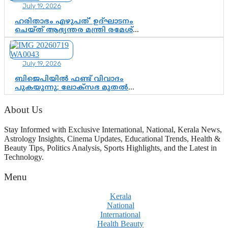
July 19, 2026
ഹരിതാഭം എഴുപത്’ ഉദ്ഘാടനം
ചെയ്ത് ആഭ്യന്തര മന്ത്രി രമേശ്
ചെന്നിത്തല; ആർ. ഹരികുമാറിന്റെ
സപ്തതി ആഘോഷങ്ങൾക്ക്
പ്രൗഢമായ തുടക്കം
July 19, 2026
ബിജെപിയിൽ ഫണ്ട് വിവാദം
പുകയുന്നു; ലോക്സഭ മുതൽ
നിയമസഭ വരെ 140 മണ്ഡലങ്ങളിലെ
ഫണ്ട് വിനിയോഗം
About Us
പരിശോധിക്കുമോ? കേന്ദ്രത്തിനും
ആർഎസ്എസിനും കേരള
Stay Informed with Exclusive International, National, Kerala News,
ഘടകത്തോട് അതൃപ്തി
Astrology Insights, Cinema Updates, Educational Trends, Health &
Beauty Tips, Politics Analysis, Sports Highlights, and the Latest in
Technology.
Menu
Kerala
National
International
Health Beauty