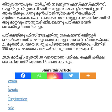
തിരുവനന്തപുരം: മാർച്ചിൽ നടക്കുന്ന എസ്എസ്എൽസി,
ടിഎച്എസ്എൽസി പരീക്ഷകളുടെ രജിസ്ട്രേഷൻ ഇന്ന്
ആരംഭിക്കും. 30നു മുൻപ് രജിസ്ട്രേഷൻ നടപടികൾ
പൂർത്തിയാക്കണം. വിജ്ഞാപനത്തിലുള്ള സമയക്രമത്തിൽ
ഒരു മാറ്റവും അനുവദിക്കില്ലെന്നു പരീക്ഷാ ഭവൻ
സെക്രട്ടറി അറിയിച്ചു.
പരീക്ഷയ്ക്കു ഫീസ് അടച്ചതിനു ശേഷമാണ് രജിസ്റ്റർ
ചെയ്യേണ്ടത്. പിഴ കൂടാതെ നാളെ വരെ ഫീസ് അടയ്ക്കാം.
21 മുതൽ 26 വരെ 10 രൂപ പിഴയോടെ അടയ്ക്കാം. പിന്നീട്
350 രൂപ പിഴയോടെ അടയ്ക്കാനും അവസരമുണ്ട്.
2026 മാർച്ച് 5 മുതൽ 30 വരെയാണ് പരീക്ഷ. ഐടി പരീക്ഷ
ഫെബ്രുവരി 2 മുതൽ 13 വരെ നടക്കും.
Share this Article
exam
,
kerala
,
Registration
,
sslc