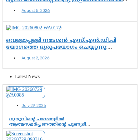
ഉയരുന്നത് ഗുരുതര ചോദ്യങ്ങൾ
August 5, 2026
വെള്ളാപ്പള്ളി നടേശൻ എസ്.എൻ.ഡി.പി
യോഗത്തെ ദുരുപയോഗം ചെയ്യുന്നു;
ശ്രീനാരായണ പ്രസ്ഥാനത്തെ കാർന്നുതിന്നുന്ന
August 2, 2026
വിഷവിത്ത്: ഗോകുലം ഗോപാലൻ
Latest News
July 29, 2026
ഗുരുവിന്റെ പാദങ്ങളിൽ
ആത്മസമർപ്പണത്തിന്റെ പുണ്യദിനം;
മാതാ അമൃതാനന്ദമയി മഠത്തിൽ
ഭക്തിസാന്ദ്രമായി ഗുരുപൂർണിമ