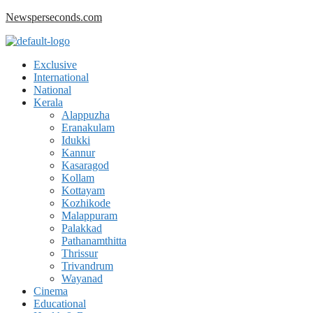
Skip
Newsperseconds.com
to
content
Menu
Exclusive
International
National
Kerala
Alappuzha
Eranakulam
Idukki
Kannur
Kasaragod
Kollam
Kottayam
Kozhikode
Malappuram
Palakkad
Pathanamthitta
Thrissur
Trivandrum
Wayanad
Cinema
Educational