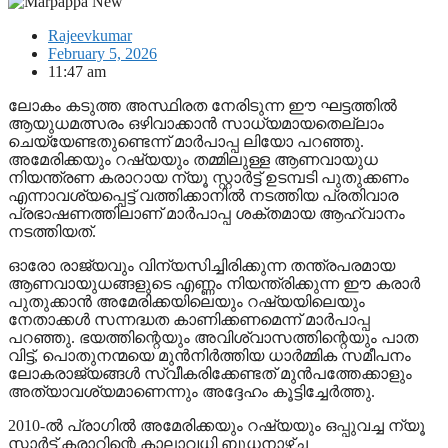
Rajeevkumar
February 5, 2026
11:47 am
ലോകം കടുത്ത അസ്ഥിരത നേരിടുന്ന ഈ ഘട്ടത്തിൽ
ആയുധമത്സരം ഒഴിവാക്കാൻ സാധ്യമായതെല്ലാം
ചെയ്യേണ്ടതുണ്ടെന്ന് മാർപാപ്പ ലിയോ പറഞ്ഞു.
അമേരിക്കയും റഷ്യയും തമ്മിലുള്ള ആണവായുധ
നിയന്ത്രണ കരാറായ ന്യൂ സ്റ്റാർട്ട് ഉടമ്പടി പുതുക്കണം
എന്നാവശ്യപ്പെട്ട് വത്തിക്കാനിൽ നടത്തിയ പ്രതിവാര
പ്രഭാഷണത്തിലാണ് മാർപാപ്പ ശക്തമായ ആഹ്വാനം
നടത്തിയത്.
ഓരോ രാജ്യവും വിന്യസിച്ചിരിക്കുന്ന തന്ത്രപരമായ
ആണവായുധങ്ങളുടെ എണ്ണം നിയന്ത്രിക്കുന്ന ഈ കരാർ
പുതുക്കാൻ അമേരിക്കയിലെയും റഷ്യയിലെയും
നേതാക്കൾ സന്നദ്ധത കാണിക്കണമെന്ന് മാർപാപ്പ
പറഞ്ഞു. ഭയത്തിന്റെയും അവിശ്വാസത്തിന്റെയും പാത
വിട്ട്, പൊതുനന്മയെ മുൻനിർത്തിയ ധാർമ്മിക സമീപനം
ലോകരാജ്യങ്ങൾ സ്വീകരിക്കേണ്ടത് മുൻപത്തേക്കാളും
അത്യാവശ്യമാണെന്നും അദ്ദേഹം കൂട്ടിച്ചേർത്തു.
2010-ൽ പ്രാഗിൽ അമേരിക്കയും റഷ്യയും ഒപ്പുവച്ച ന്യൂ
സ്റ്റാർട്ട് കരാറിന്റെ കാലാവധി ബുധനാഴ്ച