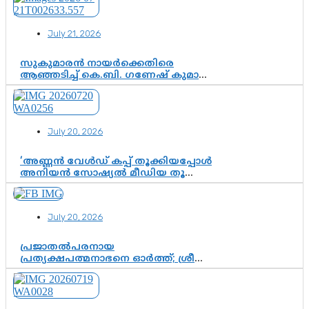
കോടതി അനുമതി
July 21, 2026
സുകുമാരൻ നായർക്കെതിരെ
ആഞ്ഞടിച്ച് കെ.ബി. ഗണേഷ് കുമാർ,
വി.ഡി. സതീശന് പൂർണ പിന്തുണ
July 20, 2026
‘അണ്ണൻ വേൾഡ് കപ്പ് തൂക്കിയപ്പോൾ
അനിയൻ സോഷ്യൽ മീഡിയ തൂക്കി’;
ലാമിൻ യമാലിന്റെ
കിരീടധാരണത്തിനിടെ
ശ്രദ്ധാകേന്ദ്രമായി മൂന്ന് വയസ്സുകാരൻ
July 20, 2026
ചുണക്കുട്ടൻ
പ്രജാതൽപരനായ
പ്രത്യക്ഷപത്മനാഭനെ ഓർത്ത്; ശ്രീ
ചിത്തിര തിരുനാൾ മഹാരാജാവിന്റെ
35-ാം നാടുനീങ്ങൽ ദിനം ഇന്ന്