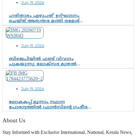
July 19, 2026
ഹരിതാഭം എഴുപത്’ ഉദ്ഘാടനം
ചെയ്ത് ആഭ്യന്തര മന്ത്രി രമേശ്
ചെന്നിത്തല; ആർ. ഹരികുമാറിന്റെ
സപ്തതി ആഘോഷങ്ങൾക്ക്
പ്രൗഢമായ തുടക്കം
July 19, 2026
ബിജെപിയിൽ ഫണ്ട് വിവാദം
പുകയുന്നു; ലോക്സഭ മുതൽ
നിയമസഭ വരെ 140 മണ്ഡലങ്ങളിലെ
ഫണ്ട് വിനിയോഗം
പരിശോധിക്കുമോ? കേന്ദ്രത്തിനും
ആർഎസ്എസിനും കേരള
July 19, 2026
ഘടകത്തോട് അതൃപ്തി
ലോകകപ്പ് മൂന്നാം സ്ഥാന
പോരാട്ടത്തിൽ ഫ്രാൻസിന്റെ ഗംഭീര
തിരിച്ചുവരവ്; ഗോൾവേട്ടയിൽ
മെസ്സിയെ മറികടന്ന് എംബാപ്പെ
About Us
Stay Informed with Exclusive International, National, Kerala News,