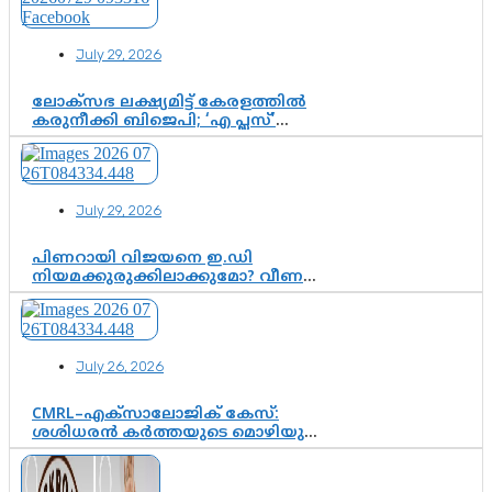
ആഘോഷം
July 29, 2026
ലോക്സഭ ലക്ഷ്യമിട്ട് കേരളത്തിൽ
കരുനീക്കി ബിജെപി; ‘എ പ്ലസ്’
മണ്ഡലങ്ങളിൽ പ്രമുഖരെ ഇറക്കി
കേന്ദ്രനേതൃത്വം, തിരുവനന്തപുരത്ത്
രാജീവ് ചന്ദ്രശേഖർ, ആറ്റിങ്ങലിൽ
കെ. സുരേന്ദ്രൻ; ആലപ്പുഴയിൽ
July 29, 2026
ശോഭാ സുരേന്ദ്രൻ..
പിണറായി വിജയനെ ഇ.ഡി
നിയമക്കുരുക്കിലാക്കുമോ? വീണ
വിജയൻ മാപ്പുസാക്ഷിയാകുമോ?
കർത്തയുടെ മൊഴി നിർണായക
വഴിത്തിരിവാകുമോ?
July 26, 2026
CMRL–എക്‌സാലോജിക് കേസ്:
ശശിധരൻ കർത്തയുടെ മൊഴിയുടെ
അടിസ്ഥാനത്തിൽ പിണറായി
വിജയനെ ചോദ്യം ചെയ്യുന്നതിൽ ഉടൻ
തീരുമാനം; വീണയ്‌ക്കെതിരെ