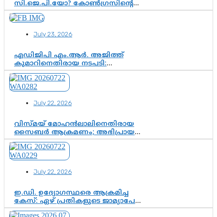
സി.ജെ.പി.യോ? കോൺഗ്രസിന്റെ
രാഷ്ട്രീയ ഇടം കൈവശപ്പെടുത്താൻ
സിജെപി ഉയർന്നുകഴിഞ്ഞോ?
ഇന്ത്യൻ രാഷ്ട്രീയത്തിലെ പുതിയ
July 23, 2026
വഴിത്തിരിവ്
എഡിജിപി എം.ആർ. അജിത്ത്
കുമാറിനെതിരായ നടപടി:
സസ്പെൻഷനിൽ ഒതുങ്ങുമോ,
അതോ കൂടുതൽ കടുത്ത
നടപടികളിലേക്കോ?
July 22, 2026
വിസ്മയ് മോഹൻലാലിനെതിരായ
സൈബർ ആക്രമണം; അഭിപ്രായ
സ്വാതന്ത്ര്യത്തെ നിശ്ശബ്ദമാക്കുന്ന
ഡിജിറ്റൽ ഗുണ്ടായിസത്തിന് അറുതി
വേണം
July 22, 2026
ഇ.ഡി. ഉദ്യോഗസ്ഥരെ ആക്രമിച്ച
കേസ്: ഏഴ് പ്രതികളുടെ ജാമ്യാപേക്ഷ
വീണ്ടും തള്ളി; അന്വേഷണം തുടരാൻ