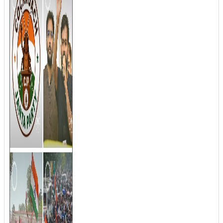
കൂടുതൽ തെളിവുകൾ പരിശോധിച്ച്
ഇഡി