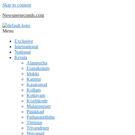
Skip to content
Newsperseconds.com
Menu
Exclusive
International
National
Kerala
Alappuzha
Eranakulam
Idukki
Kannur
Kasaragod
Kollam
Kottayam
Kozhikode
Malappuram
Palakkad
Pathanamthitta
Thrissur
Trivandrum
Wayanad