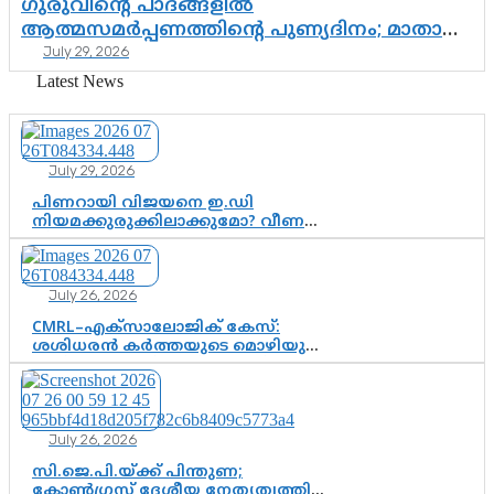
ഗുരുവിന്റെ പാദങ്ങളിൽ
ആത്മസമർപ്പണത്തിന്റെ പുണ്യദിനം; മാതാ
July 29, 2026
അമൃതാനന്ദമയി മഠത്തിൽ ഭക്തിസാന്ദ്രമായി
ഗുരുപൂർണിമ ആഘോഷം
Latest News
July 29, 2026
പിണറായി വിജയനെ ഇ.ഡി
നിയമക്കുരുക്കിലാക്കുമോ? വീണ
വിജയൻ മാപ്പുസാക്ഷിയാകുമോ?
കർത്തയുടെ മൊഴി നിർണായക
വഴിത്തിരിവാകുമോ?
July 26, 2026
CMRL–എക്‌സാലോജിക് കേസ്:
ശശിധരൻ കർത്തയുടെ മൊഴിയുടെ
അടിസ്ഥാനത്തിൽ പിണറായി
വിജയനെ ചോദ്യം ചെയ്യുന്നതിൽ ഉടൻ
തീരുമാനം; വീണയ്‌ക്കെതിരെ
കൂടുതൽ തെളിവുകൾ പരിശോധിച്ച്
July 26, 2026
ഇഡി
സി.ജെ.പി.യ്ക്ക് പിന്തുണ;
കോൺഗ്രസ് ദേശീയ നേതൃത്വത്തിൽ