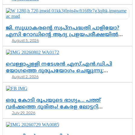
ജി. സുധാകരന്റെ സ്വപ്നപദ്ധതി പാളിയോ?
എസി റോഡിന്റെ ആദ്യ പ്രളയപരീക്ഷയിൽ
August 5, 2026
ഉയരുന്നത് ഗുരുതര ചോദ്യങ്ങൾ
വെള്ളാപ്പള്ളി നടേശൻ എസ്.എൻ.ഡി.പി
യോഗത്തെ ദുരുപയോഗം ചെയ്യുന്നു;
August 2, 2026
ശ്രീനാരായണ പ്രസ്ഥാനത്തെ കാർന്നുതിന്നുന്ന
വിഷവിത്ത്: ഗോകുലം ഗോപാലൻ
ഒരു കോടി രൂപയുടെ ഭാഗ്യം… പത്ത്
വർഷത്തെ ദുരിതം! കേരള ലോട്ടറി
July 29, 2026
സംവിധാനത്തെ ചോദ്യം ചെയ്ത് കോയയുടെ
പോരാട്ടം