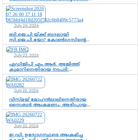
ആശങ്കയോ? പാർട്ടിക്കുള്ളിൽ
ഭിന്നാഭിപ്രായമെന്ന വിലയിരുത്തൽ
July 26, 2026
ബി.ജെ.പി.യ്ക്ക് ബദലായി
സി.ജെ.പി.യോ? കോൺഗ്രസിന്റെ
രാഷ്ട്രീയ ഇടം കൈവശപ്പെടുത്താൻ
സിജെപി ഉയർന്നുകഴിഞ്ഞോ?
July 23, 2026
ഇന്ത്യൻ രാഷ്ട്രീയത്തിലെ പുതിയ
വഴിത്തിരിവ്
എഡിജിപി എം.ആർ. അജിത്ത്
കുമാറിനെതിരായ നടപടി:
സസ്പെൻഷനിൽ ഒതുങ്ങുമോ,
അതോ കൂടുതൽ കടുത്ത
നടപടികളിലേക്കോ?
July 22, 2026
വിസ്മയ് മോഹൻലാലിനെതിരായ
സൈബർ ആക്രമണം; അഭിപ്രായ
സ്വാതന്ത്ര്യത്തെ നിശ്ശബ്ദമാക്കുന്ന
ഡിജിറ്റൽ ഗുണ്ടായിസത്തിന് അറുതി
വേണം
July 22, 2026
ഇ.ഡി. ഉദ്യോഗസ്ഥരെ ആക്രമിച്ച