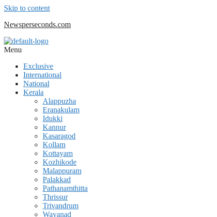
Skip to content
Newsperseconds.com
Menu
Exclusive
International
National
Kerala
Alappuzha
Eranakulam
Idukki
Kannur
Kasaragod
Kollam
Kottayam
Kozhikode
Malappuram
Palakkad
Pathanamthitta
Thrissur
Trivandrum
Wayanad