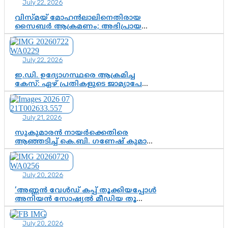
July 22, 2026
വിസ്മയ് മോഹൻലാലിനെതിരായ
സൈബർ ആക്രമണം; അഭിപ്രായ
സ്വാതന്ത്ര്യത്തെ നിശ്ശബ്ദമാക്കുന്ന
ഡിജിറ്റൽ ഗുണ്ടായിസത്തിന് അറുതി
വേണം
July 22, 2026
ഇ.ഡി. ഉദ്യോഗസ്ഥരെ ആക്രമിച്ച
കേസ്: ഏഴ് പ്രതികളുടെ ജാമ്യാപേക്ഷ
വീണ്ടും തള്ളി; അന്വേഷണം തുടരാൻ
കോടതി അനുമതി
July 21, 2026
സുകുമാരൻ നായർക്കെതിരെ
ആഞ്ഞടിച്ച് കെ.ബി. ഗണേഷ് കുമാർ,
വി.ഡി. സതീശന് പൂർണ പിന്തുണ
July 20, 2026
‘അണ്ണൻ വേൾഡ് കപ്പ് തൂക്കിയപ്പോൾ
അനിയൻ സോഷ്യൽ മീഡിയ തൂക്കി’;
ലാമിൻ യമാലിന്റെ
കിരീടധാരണത്തിനിടെ
July 20, 2026
ശ്രദ്ധാകേന്ദ്രമായി മൂന്ന് വയസ്സുകാരൻ