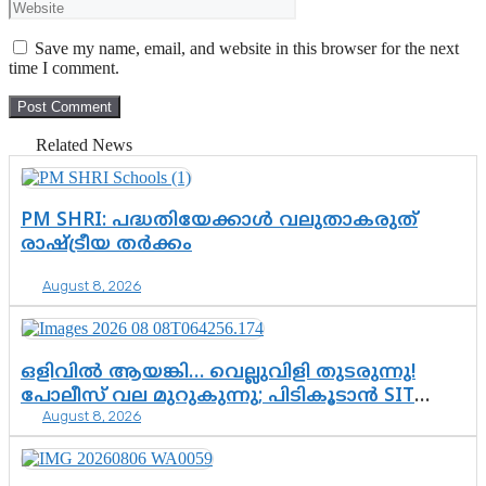
Save my name, email, and website in this browser for the next
time I comment.
Related News
PM SHRI: പദ്ധതിയേക്കാൾ വലുതാകരുത്
രാഷ്ട്രീയ തർക്കം
August 8, 2026
ഒളിവിൽ ആയങ്കി… വെല്ലുവിളി തുടരുന്നു!
പോലീസ് വല മുറുകുന്നു; പിടികൂടാൻ SIT
August 8, 2026
രംഗത്ത്. ഇനി ചോദ്യം ആയങ്കി എവിടെ
എന്നത് മാത്രം അല്ല—ആയങ്കി
കസ്റ്റഡിയിലായാൽ പുറത്തുവരുക