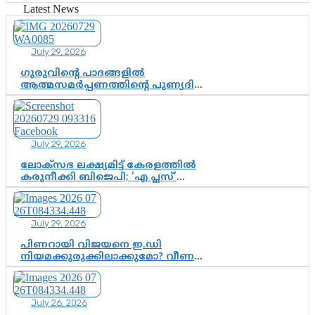
വിഷവിത്ത്: ഗോകുലം ഗോപാലൻ
Latest News
July 29, 2026
ഗുരുവിന്റെ പാദങ്ങളിൽ
ആത്മസമർപ്പണത്തിന്റെ പുണ്യദിനം;
മാതാ അമൃതാനന്ദമയി മഠത്തിൽ
ഭക്തിസാന്ദ്രമായി ഗുരുപൂർണിമ
ആഘോഷം
July 29, 2026
ലോക്സഭ ലക്ഷ്യമിട്ട് കേരളത്തിൽ
കരുനീക്കി ബിജെപി; ‘എ പ്ലസ്’
മണ്ഡലങ്ങളിൽ പ്രമുഖരെ ഇറക്കി
കേന്ദ്രനേതൃത്വം, തിരുവനന്തപുരത്ത്
രാജീവ് ചന്ദ്രശേഖർ, ആറ്റിങ്ങലിൽ
July 29, 2026
കെ. സുരേന്ദ്രൻ; ആലപ്പുഴയിൽ
ശോഭാ സുരേന്ദ്രൻ..
പിണറായി വിജയനെ ഇ.ഡി
നിയമക്കുരുക്കിലാക്കുമോ? വീണ
വിജയൻ മാപ്പുസാക്ഷിയാകുമോ?
കർത്തയുടെ മൊഴി നിർണായക
വഴിത്തിരിവാകുമോ?
July 26, 2026