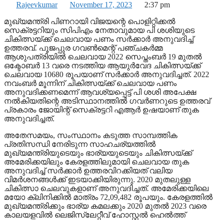
Rajeevkumar
November 17, 2023
2:37 pm
മുഖ്യമന്ത്രി പിണറായി വിജയന്റെ പൊളിറ്റിക്കൽ
സെക്രട്ടറിയും സിപിഎം നേതാവുമായ പി ശശിയുടെ
ചികിത്സയ്ക്ക് ചെലവായ പണം സർക്കാർ അനുവദിച്ച്
ഉത്തരവ്. പൂജപ്പുര ഗവൺമെന്റ് പഞ്ചകർമ്മ
ആശുപത്രിയിൽ ചെലവായ 2022 സെപ്തംബർ 19 മുതൽ
ഒക്ടോബർ 13 വരെ നടത്തിയ ആയുർവേദ ചികിത്സയ്ക്ക്
ചെലവായ 10680 രൂപയാണ് സർക്കാർ അനുവദിച്ചത്. 2022
നവംബർ മൂന്നിന് ചികിത്സയ്ക്ക് ചെലവായ പണം
അനുവദിക്കണമെന്ന് ആവശ്യപ്പെട്ട് പി ശശി അപേക്ഷ
നൽകിയതിന്റെ അടിസ്ഥാനത്തിൽ ഗവർണറുടെ ഉത്തരവ്
പ്രകാരം ജോയിന്റ് സെക്രട്ടറി എആർ ഉഷയാണ് തുക
അനുവദിച്ചത്.
അതേസമയം, സംസ്ഥാനം കടുത്ത സാമ്പത്തിക
പ്രതിസന്ധി നേരിടുന്ന സാഹചര്യത്തിൽ
മുഖ്യമന്ത്രിയുടെയും ഭാര്യയുടെയും ചികിത്സയ്ക്ക്
അമേരിക്കയിലും കേരളത്തിലുമായി ചെലവായ തുക
അനുവദിച്ച് സർക്കാർ ഉത്തരവിറക്കിയത് വലിയ
വിമർശനങ്ങൾക്ക് ഇടയാക്കിയിരുന്നു. 2020 മുതലുള്ള
ചികിത്സാ ചെലവുകളാണ് അനുവദിച്ചത്. അമേരിക്കയിലെ
മയോ ക്ലിനിക്കിൽ മാത്രം 72,09,482 രൂപയും. കേരളത്തിൽ
മുഖ്യമന്ത്രിക്കും ഭാര്യ കമലക്കും 2020 മുതൽ 2023 വരെ
കാലയളവിൽ ലെജിസ്ലേറ്റീവ് ഹോസ്റ്റൽ ഹെൽത്ത്