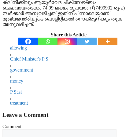
ക്ലിനിക്കിലും ആയുർവേദ ചികിത്സയ്ക്കും
ചെലവായതടക്കം 74.99 ലക്ഷം രൂപയാണ് (7499932 രൂപ)
സർക്കാർ അനുവദിച്ചത്. ഇതിന് പിന്നാലെയാണ്
മുഖ്യമന്ത്രിയുടെ പൊളിറ്റിക്കൽ സെക്രട്ടറിക്കും തുക
അനുവദിച്ചത്.
Share this Article
allowing
,
Chief Minister's P S
,
government
,
money
,
P Sasi
,
treatment
Leave a Comment
Comment