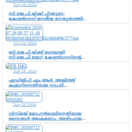
കൂടുതൽ തെളിവുകൾ പരിശോധിച്ച്
July 26, 2026
ഇഡി
സി.ജെ.പി.യ്ക്ക് പിന്തുണ;
കോൺഗ്രസ് ദേശീയ നേതൃത്വത്തിൽ
ആശങ്കയോ? പാർട്ടിക്കുള്ളിൽ
ഭിന്നാഭിപ്രായമെന്ന വിലയിരുത്തൽ
July 26, 2026
ബി.ജെ.പി.യ്ക്ക് ബദലായി
സി.ജെ.പി.യോ? കോൺഗ്രസിന്റെ
രാഷ്ട്രീയ ഇടം കൈവശപ്പെടുത്താൻ
സിജെപി ഉയർന്നുകഴിഞ്ഞോ?
July 23, 2026
ഇന്ത്യൻ രാഷ്ട്രീയത്തിലെ പുതിയ
വഴിത്തിരിവ്
എഡിജിപി എം.ആർ. അജിത്ത്
കുമാറിനെതിരായ നടപടി:
സസ്പെൻഷനിൽ ഒതുങ്ങുമോ,
അതോ കൂടുതൽ കടുത്ത
നടപടികളിലേക്കോ?
July 22, 2026
വിസ്മയ് മോഹൻലാലിനെതിരായ
സൈബർ ആക്രമണം; അഭിപ്രായ
സ്വാതന്ത്ര്യത്തെ നിശ്ശബ്ദമാക്കുന്ന
ഡിജിറ്റൽ ഗുണ്ടായിസത്തിന് അറുതി