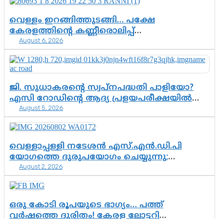
വെള്ളം ഇറങ്ങിത്തുടങ്ങി… പക്ഷേ
കേരളത്തിന്റെ കണ്ണീരൊലിപ്പ്
August 6, 2026
എന്നവസാനിക്കും?
ജി. സുധാകരന്റെ സ്വപ്നപദ്ധതി പാളിയോ?
എസി റോഡിന്റെ ആദ്യ പ്രളയപരീക്ഷയിൽ
August 5, 2026
ഉയരുന്നത് ഗുരുതര ചോദ്യങ്ങൾ
വെള്ളാപ്പള്ളി നടേശൻ എസ്.എൻ.ഡി.പി
യോഗത്തെ ദുരുപയോഗം ചെയ്യുന്നു;
August 2, 2026
ശ്രീനാരായണ പ്രസ്ഥാനത്തെ കാർന്നുതിന്നുന്ന
വിഷവിത്ത്: ഗോകുലം ഗോപാലൻ
ഒരു കോടി രൂപയുടെ ഭാഗ്യം… പത്ത്
വർഷത്തെ ദുരിതം! കേരള ലോട്ടറി