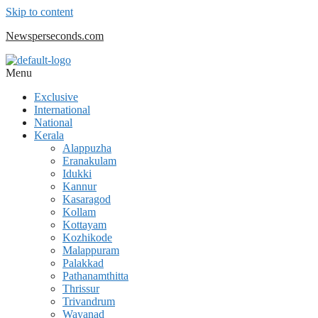
Skip to content
Newsperseconds.com
Menu
Exclusive
International
National
Kerala
Alappuzha
Eranakulam
Idukki
Kannur
Kasaragod
Kollam
Kottayam
Kozhikode
Malappuram
Palakkad
Pathanamthitta
Thrissur
Trivandrum
Wayanad