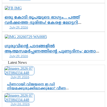
വിഷവിത്ത്: ഗോകുലം ഗോപാലൻ
ഒരു കോടി രൂപയുടെ ഭാഗ്യം… പത്ത്
വർഷത്തെ ദുരിതം! കേരള ലോട്ടറി
July 29, 2026
സംവിധാനത്തെ ചോദ്യം ചെയ്ത് കോയയുടെ
പോരാട്ടം
ഗുരുവിന്റെ പാദങ്ങളിൽ
ആത്മസമർപ്പണത്തിന്റെ പുണ്യദിനം; മാതാ
July 29, 2026
അമൃതാനന്ദമയി മഠത്തിൽ ഭക്തിസാന്ദ്രമായി
ഗുരുപൂർണിമ ആഘോഷം
Latest News
July 29, 2026
പിണറായി വിജയനെ ഇ.ഡി
നിയമക്കുരുക്കിലാക്കുമോ? വീണ
വിജയൻ മാപ്പുസാക്ഷിയാകുമോ?
കർത്തയുടെ മൊഴി നിർണായക
വഴിത്തിരിവാകുമോ?
July 26, 2026