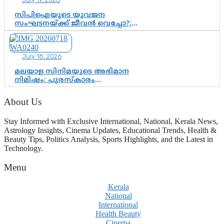
സിപിഐയുടെ യുവജന
സംഘടനയ്ക്ക് ജീവൻ വെച്ചോ?;
ജിസ്മോന്റെ വിമർശനം രാഷ്ട്രീയ
ഇരട്ടത്താപ്പെന്ന് ചർച്ച
July 18, 2026
മലയാള സിനിമയുടെ അഭിമാന
നിമിഷം; പുരസ്‌കാരം
ആഘോഷമാകട്ടെ, മികവ് ശീലമാകട്ടെ
About Us
Stay Informed with Exclusive International, National, Kerala News,
Astrology Insights, Cinema Updates, Educational Trends, Health &
Beauty Tips, Politics Analysis, Sports Highlights, and the Latest in
Technology.
Menu
Kerala
National
International
Health Beauty
Cinema