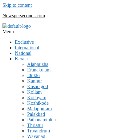
Skip to content
Newsperseconds.com
Menu
Exclusive
International
National
Kerala
Alappuzha
Eranakulam
Idukki
Kannur
Kasaragod
Kollam
Kottayam
Kozhikode
Malappuram
Palakkad
Pathanamthitta
Thrissur
Trivandrum
Wayanad