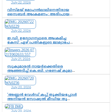
July 22, 2026
വിസ്മയ് മോഹൻലാലിനെതിരായ
സൈബർ ആക്രമണം; അഭിപ്രായ
സ്വാതന്ത്ര്യത്തെ നിശ്ശബ്ദമാക്കുന്ന
ഡിജിറ്റൽ ഗുണ്ടായിസത്തിന് അറുതി
വേണം
July 22, 2026
ഇ.ഡി. ഉദ്യോഗസ്ഥരെ ആക്രമിച്ച
കേസ്: ഏഴ് പ്രതികളുടെ ജാമ്യാപേക്ഷ
വീണ്ടും തള്ളി; അന്വേഷണം തുടരാൻ
കോടതി അനുമതി
July 21, 2026
സുകുമാരൻ നായർക്കെതിരെ
ആഞ്ഞടിച്ച് കെ.ബി. ഗണേഷ് കുമാർ,
വി.ഡി. സതീശന് പൂർണ പിന്തുണ
July 20, 2026
‘അണ്ണൻ വേൾഡ് കപ്പ് തൂക്കിയപ്പോൾ
അനിയൻ സോഷ്യൽ മീഡിയ തൂക്കി’;
ലാമിൻ യമാലിന്റെ
കിരീടധാരണത്തിനിടെ
July 20, 2026
ശ്രദ്ധാകേന്ദ്രമായി മൂന്ന് വയസ്സുകാരൻ