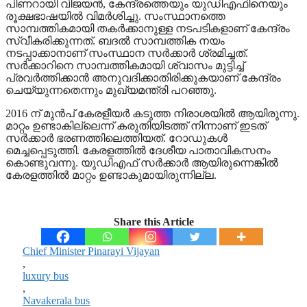
പിണറായി വിജയൻ, കേന്ദ്രത്തെയും യുഡിഎഫിനെയും
രൂക്ഷഭാഷയിൽ വിമർശിച്ചു. സംസ്ഥാനത്തെ
സാമ്പത്തികമായി തകർക്കാനുള്ള നടപടികളാണ് കേന്ദ്രം
സ്വീകരിക്കുന്നത്. ബദൽ സാമ്പത്തിക നയം
നടപ്പാക്കാനാണ് സംസ്ഥാന സർക്കാർ ശ്രമിച്ചത്.
സർക്കാറിനെ സാമ്പത്തികമായി ശ്വാസം മുട്ടിച്ച്
പ്രവർത്തിക്കാൻ അനുവദിക്കാതിരിക്കുകയാണ് കേന്ദ്രം
ചെയ്യുന്നതെന്നും മുഖ്യമന്ത്രി പറഞ്ഞു.
2016 ന് മുൻപ് കേരളീയർ കടുത്ത നിരാശയിൽ ആയിരുന്നു.
മാറ്റം ഉണ്ടാകില്ലെന്ന് കരുതിയിടത്ത് നിന്നാണ് ഇടത്
സർക്കാർ ഭരണത്തിലെത്തിയത്. റോഡുകൾ
മെച്ചപ്പെടുത്തി. കേരളത്തിൽ ദേശീയ പാതാവികസനം
കൊണ്ടുവന്നു. യുഡിഎഫ് സർക്കാർ ആയിരുന്നെങ്കിൽ
കേരളത്തിൽ മാറ്റം ഉണ്ടാകുമായിരുന്നില്ല.
Share this Article
Chief Minister Pinarayi Vijayan
,
luxury bus
,
Navakerala bus