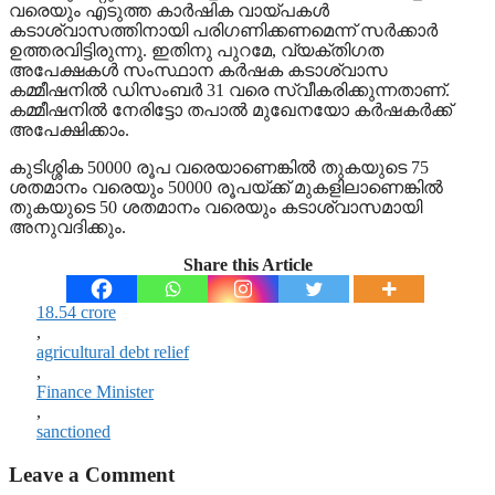
വരെയും എടുത്ത കാർഷിക വായ്പകൾ
കടാശ്വാസത്തിനായി പരിഗണിക്കണമെന്ന് സർക്കാർ
ഉത്തരവി‌ട്ടിരുന്നു. ഇതിനു പുറമേ, വ്യക്തിഗത
അപേക്ഷകൾ സംസ്ഥാന കർഷക കടാശ്വാസ
കമ്മീഷനിൽ ഡിസംബർ 31 വരെ സ്വീകരിക്കുന്നതാണ്.
കമ്മീഷനിൽ നേരിട്ടോ തപാൽ മുഖേനയോ കർ‍ഷകർക്ക്
അപേക്ഷിക്കാം.
കുടിശ്ശിക 50000 രൂപ വരെയാണെങ്കിൽ തുകയുടെ 75
ശതമാനം വരെയും 50000 രൂപയ്ക്ക് മുകളിലാണെങ്കിൽ
തുകയുടെ 50 ശതമാനം വരെയും കടാശ്വാസമായി
അനുവദിക്കും.
Share this Article
18.54 crore
,
agricultural debt relief
,
Finance Minister
,
sanctioned
Leave a Comment