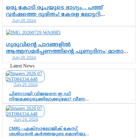
ഒരു കോടി രൂപയുടെ ഭാഗ്യം… പത്ത്
വർഷത്തെ ദുരിതം! കേരള ലോട്ടറി
July 29, 2026
സംവിധാനത്തെ ചോദ്യം ചെയ്ത് കോയയുടെ
പോരാട്ടം
ഗുരുവിന്റെ പാദങ്ങളിൽ
ആത്മസമർപ്പണത്തിന്റെ പുണ്യദിനം; മാതാ
July 29, 2026
അമൃതാനന്ദമയി മഠത്തിൽ ഭക്തിസാന്ദ്രമായി
ഗുരുപൂർണിമ ആഘോഷം
Latest News
July 29, 2026
പിണറായി വിജയനെ ഇ.ഡി
നിയമക്കുരുക്കിലാക്കുമോ? വീണ
വിജയൻ മാപ്പുസാക്ഷിയാകുമോ?
കർത്തയുടെ മൊഴി നിർണായക
വഴിത്തിരിവാകുമോ?
July 26, 2026
CMRL–എക്‌സാലോജിക് കേസ്:
ശശിധരൻ കർത്തയുടെ മൊഴിയുടെ