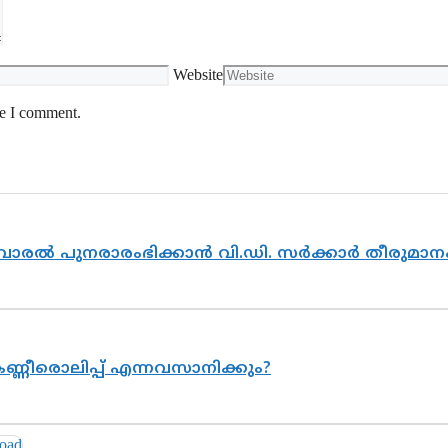
Website
me I comment.
ൽവാരൽ പുനരാരംഭിക്കാൻ വി.ഡി. സർക്കാർ തീരുമാന
ണ്ണീരൊലിപ്പ് എന്നവസാനിക്കും?