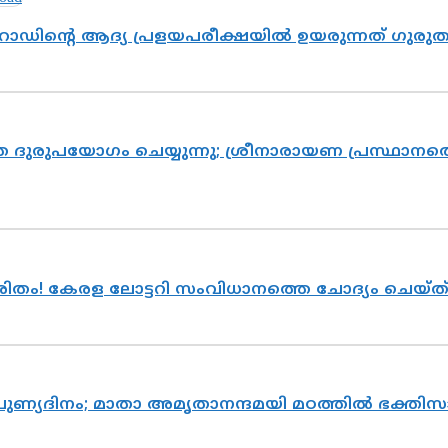
റോഡിന്റെ ആദ്യ പ്രളയപരീക്ഷയിൽ ഉയരുന്നത് ഗുരു
ദുരുപയോഗം ചെയ്യുന്നു; ശ്രീനാരായണ പ്രസ്ഥാനത്ത
ുരിതം! കേരള ലോട്ടറി സംവിധാനത്തെ ചോദ്യം ചെയ്
 പുണ്യദിനം; മാതാ അമൃതാനന്ദമയി മഠത്തിൽ ഭക്ത