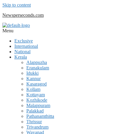
Skip to content
Newsperseconds.com
Menu
Exclusive
International
National
Kerala
Alappuzha
Eranakulam
Idukki
Kannur
Kasaragod
Kollam
Kottayam
Kozhikode
Malappuram
Palakkad
Pathanamthitta
Thrissur
Trivandrum
Wayanad