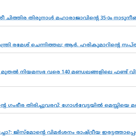
 ചിത്തിര തിരുനാൾ മഹാരാജാവിന്റെ 35-ാം നാടുനീങ്
മന്ത്രി രമേശ് ചെന്നിത്തല; ആർ. ഹരികുമാറിന്റെ
മുതൽ നിയമസഭ വരെ 140 മണ്ഡലങ്ങളിലെ ഫണ്ട് വി
്റെ ഗംഭീര തിരിച്ചുവരവ്; ഗോൾവേട്ടയിൽ മെസ്സിയെ മ
ിസ്മോന്റെ വിമർശനം രാഷ്ട്രീയ ഇരട്ടത്താപ്പെന്ന