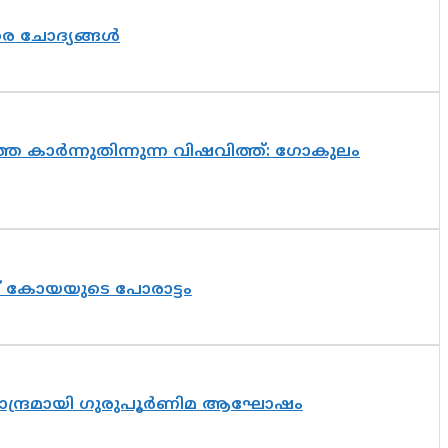
തര ചോദ്യങ്ങൾ
െ കാർന്നുതിന്നുന്ന വിഷവിത്ത്: ഗോകുലം
ത് കോയയുടെ പോരാട്ടം
ിസാന്ദ്രമായി ഗുരുപൂർണിമ ആഘോഷം