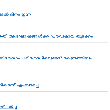
ങൽ ദിനം ഇന്ന്
 സപ്തതി ആഘോഷങ്ങൾക്ക് പ്രൗഢമായ തുടക്കം
നിയോഗം പരിശോധിക്കുമോ? കേന്ദ്രത്തിനും
റികടന്ന് എംബാപ്പെ
് ചർച്ച