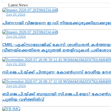
Latest News
July 29, 2026
പിണറായി വിജയനെ ഇ.ഡി നിയമക്കുരുക്കിലാക്ക
July 26, 2026
CMRL–എക്‌സാലോജിക് കേസ്: ശശിധരൻ കർത്തയുട
വീണയ്‌ക്കെതിരെ കൂടുതൽ തെളിവുകൾ പരിശോധിച
July 26, 2026
സി.ജെ.പി.യ്ക്ക് പിന്തുണ; കോൺഗ്രസ് ദേശീയ നേതൃ
July 26, 2026
ബി.ജെ.പി.യ്ക്ക് ബദലായി സി.ജെ.പി.യോ? കോൺഗ്ര
പുതിയ വഴിത്തിരിവ്