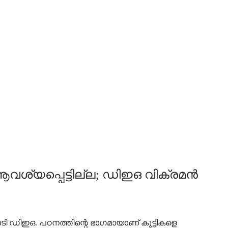
ആവശ്യപ്പെട്ടില്ല; ഡിഇഒ വിക്രമന്‍
്ങാടി ഡിഇഒ. പഠനത്തിന്റെ ഭാഗമായാണ് കുട്ടികളെ