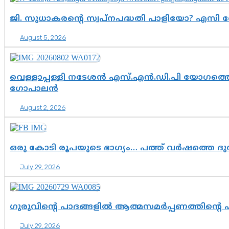
ജി. സുധാകരന്റെ സ്വപ്നപദ്ധതി പാളിയോ? എസി 
August 5, 2026
വെള്ളാപ്പള്ളി നടേശൻ എസ്.എൻ.ഡി.പി യോഗത്തെ 
ഗോപാലൻ
August 2, 2026
ഒരു കോടി രൂപയുടെ ഭാഗ്യം… പത്ത് വർഷത്തെ ദ
July 29, 2026
ഗുരുവിന്റെ പാദങ്ങളിൽ ആത്മസമർപ്പണത്തിന്റെ
July 29, 2026