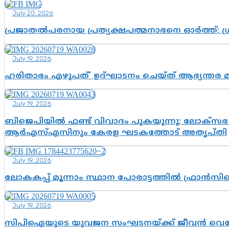
July 20, 2026
പ്രജാതൽപരനായ പ്രത്യക്ഷപത്മനാഭനെ ഓർത്ത്; ശ്രീ
July 19, 2026
ഹരിതാഭം എഴുപത്’ ഉദ്ഘാടനം ചെയ്ത് ആഭ്യന്തര 
July 19, 2026
ബിജെപിയിൽ ഫണ്ട് വിവാദം പുകയുന്നു; ലോക്സഭ 
ആർഎസ്എസിനും കേരള ഘടകത്തോട് അതൃപ്തി
July 19, 2026
ലോകകപ്പ് മൂന്നാം സ്ഥാന പോരാട്ടത്തിൽ ഫ്രാൻസിന
July 19, 2026
സിപിഐയുടെ യുവജന സംഘടനയ്ക്ക് ജീവൻ വെച്ചോ?; ജ