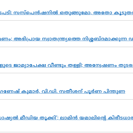
നടപടി: സസ്പെൻഷനിൽ ഒതുങ്ങുമോ, അതോ കൂടുതൽ
പ്രായ സ്വാതന്ത്ര്യത്തെ നിശ്ശബ്ദമാക്കുന്ന ഡ
ികളുടെ ജാമ്യാപേക്ഷ വീണ്ടും തള്ളി; അന്വേഷണം 
ഗണേഷ് കുമാർ, വി.ഡി. സതീശന് പൂർണ പിന്തുണ
ൽ മീഡിയ തൂക്കി’; ലാമിൻ യമാലിന്റെ കിരീടധാരണത്