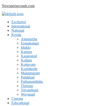
Skip
Newsperseconds.com
to
content
Menu
Exclusive
International
National
Kerala
Alappuzha
Eranakulam
Idukki
Kannur
Kasaragod
Kollam
Kottayam
Kozhikode
Malappuram
Palakkad
Pathanamthitta
Thrissur
Trivandrum
Wayanad
Cinema
Educational