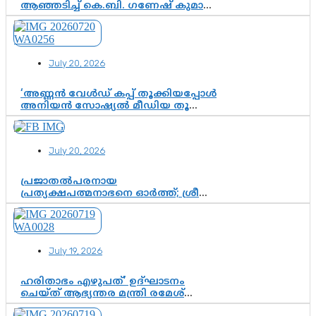
ആഞ്ഞടിച്ച് കെ.ബി. ഗണേഷ് കുമാർ,
വി.ഡി. സതീശന് പൂർണ പിന്തുണ
July 20, 2026
‘അണ്ണൻ വേൾഡ് കപ്പ് തൂക്കിയപ്പോൾ
അനിയൻ സോഷ്യൽ മീഡിയ തൂക്കി’;
ലാമിൻ യമാലിന്റെ
കിരീടധാരണത്തിനിടെ
ശ്രദ്ധാകേന്ദ്രമായി മൂന്ന് വയസ്സുകാരൻ
July 20, 2026
ചുണക്കുട്ടൻ
പ്രജാതൽപരനായ
പ്രത്യക്ഷപത്മനാഭനെ ഓർത്ത്; ശ്രീ
ചിത്തിര തിരുനാൾ മഹാരാജാവിന്റെ
35-ാം നാടുനീങ്ങൽ ദിനം ഇന്ന്
July 19, 2026
ഹരിതാഭം എഴുപത്’ ഉദ്ഘാടനം
ചെയ്ത് ആഭ്യന്തര മന്ത്രി രമേശ്
ചെന്നിത്തല; ആർ. ഹരികുമാറിന്റെ