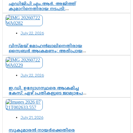
എഡിജിപി എം.ആർ. അജിത്ത്
കുമാറിനെതിരായ നടപടി:
സസ്പെൻഷനിൽ ഒതുങ്ങുമോ,
അതോ കൂടുതൽ കടുത്ത
നടപടികളിലേക്കോ?
July 22, 2026
വിസ്മയ് മോഹൻലാലിനെതിരായ
സൈബർ ആക്രമണം; അഭിപ്രായ
സ്വാതന്ത്ര്യത്തെ നിശ്ശബ്ദമാക്കുന്ന
ഡിജിറ്റൽ ഗുണ്ടായിസത്തിന് അറുതി
വേണം
July 22, 2026
ഇ.ഡി. ഉദ്യോഗസ്ഥരെ ആക്രമിച്ച
കേസ്: ഏഴ് പ്രതികളുടെ ജാമ്യാപേക്ഷ
വീണ്ടും തള്ളി; അന്വേഷണം തുടരാൻ
കോടതി അനുമതി
July 21, 2026
സുകുമാരൻ നായർക്കെതിരെ