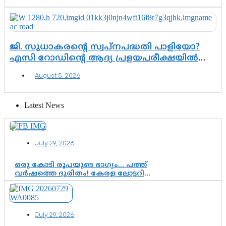
ജി. സുധാകരന്റെ സ്വപ്നപദ്ധതി പാളിയോ?
എസി റോഡിന്റെ ആദ്യ പ്രളയപരീക്ഷയിൽ
ഉയരുന്നത് ഗുരുതര ചോദ്യങ്ങൾ
August 5, 2026
Latest News
July 29, 2026
ഒരു കോടി രൂപയുടെ ഭാഗ്യം… പത്ത്
വർഷത്തെ ദുരിതം! കേരള ലോട്ടറി
സംവിധാനത്തെ ചോദ്യം ചെയ്ത്
കോയയുടെ പോരാട്ടം
July 29, 2026