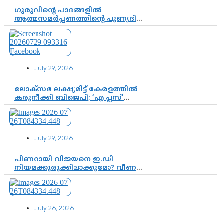
ഗുരുവിന്റെ പാദങ്ങളിൽ
ആത്മസമർപ്പണത്തിന്റെ പുണ്യദിനം;
മാതാ അമൃതാനന്ദമയി മഠത്തിൽ
ഭക്തിസാന്ദ്രമായി ഗുരുപൂർണിമ
ആഘോഷം
July 29, 2026
ലോക്സഭ ലക്ഷ്യമിട്ട് കേരളത്തിൽ
കരുനീക്കി ബിജെപി; ‘എ പ്ലസ്’
മണ്ഡലങ്ങളിൽ പ്രമുഖരെ ഇറക്കി
കേന്ദ്രനേതൃത്വം, തിരുവനന്തപുരത്ത്
രാജീവ് ചന്ദ്രശേഖർ, ആറ്റിങ്ങലിൽ
കെ. സുരേന്ദ്രൻ; ആലപ്പുഴയിൽ
July 29, 2026
ശോഭാ സുരേന്ദ്രൻ..
പിണറായി വിജയനെ ഇ.ഡി
നിയമക്കുരുക്കിലാക്കുമോ? വീണ
വിജയൻ മാപ്പുസാക്ഷിയാകുമോ?
കർത്തയുടെ മൊഴി നിർണായക
വഴിത്തിരിവാകുമോ?
July 26, 2026