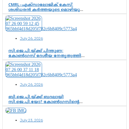
CMRL–എക്‌സാലോജിക് കേസ്:
ശശിധരൻ കർത്തയുടെ മൊഴിയുടെ
അടിസ്ഥാനത്തിൽ പിണറായി
വിജയനെ ചോദ്യം ചെയ്യുന്നതിൽ ഉടൻ
തീരുമാനം; വീണയ്‌ക്കെതിരെ
കൂടുതൽ തെളിവുകൾ പരിശോധിച്ച്
ഇഡി
July 26, 2026
സി.ജെ.പി.യ്ക്ക് പിന്തുണ;
കോൺഗ്രസ് ദേശീയ നേതൃത്വത്തിൽ
ആശങ്കയോ? പാർട്ടിക്കുള്ളിൽ
ഭിന്നാഭിപ്രായമെന്ന വിലയിരുത്തൽ
July 26, 2026
ബി.ജെ.പി.യ്ക്ക് ബദലായി
സി.ജെ.പി.യോ? കോൺഗ്രസിന്റെ
രാഷ്ട്രീയ ഇടം കൈവശപ്പെടുത്താൻ
സിജെപി ഉയർന്നുകഴിഞ്ഞോ?
ഇന്ത്യൻ രാഷ്ട്രീയത്തിലെ പുതിയ
July 23, 2026
വഴിത്തിരിവ്