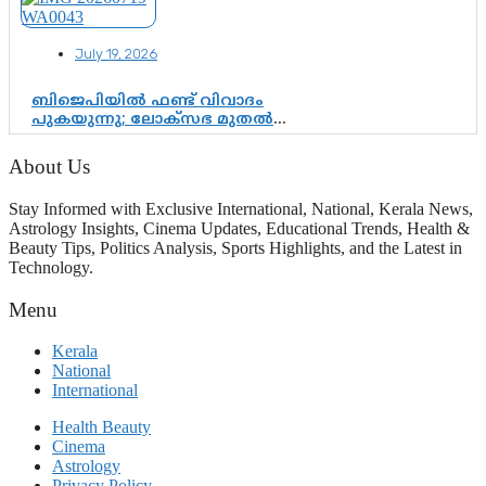
സപ്തതി ആഘോഷങ്ങൾക്ക്
പ്രൗഢമായ തുടക്കം
July 19, 2026
ബിജെപിയിൽ ഫണ്ട് വിവാദം
പുകയുന്നു; ലോക്സഭ മുതൽ
നിയമസഭ വരെ 140 മണ്ഡലങ്ങളിലെ
ഫണ്ട് വിനിയോഗം
About Us
പരിശോധിക്കുമോ? കേന്ദ്രത്തിനും
ആർഎസ്എസിനും കേരള
Stay Informed with Exclusive International, National, Kerala News,
ഘടകത്തോട് അതൃപ്തി
Astrology Insights, Cinema Updates, Educational Trends, Health &
Beauty Tips, Politics Analysis, Sports Highlights, and the Latest in
Technology.
Menu
Kerala
National
International
Health Beauty
Cinema
Astrology
Privacy Policy