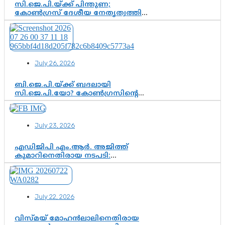
സി.ജെ.പി.യ്ക്ക് പിന്തുണ;
കോൺഗ്രസ് ദേശീയ നേതൃത്വത്തിൽ
ആശങ്കയോ? പാർട്ടിക്കുള്ളിൽ
ഭിന്നാഭിപ്രായമെന്ന വിലയിരുത്തൽ
July 26, 2026
ബി.ജെ.പി.യ്ക്ക് ബദലായി
സി.ജെ.പി.യോ? കോൺഗ്രസിന്റെ
രാഷ്ട്രീയ ഇടം കൈവശപ്പെടുത്താൻ
സിജെപി ഉയർന്നുകഴിഞ്ഞോ?
ഇന്ത്യൻ രാഷ്ട്രീയത്തിലെ പുതിയ
July 23, 2026
വഴിത്തിരിവ്
എഡിജിപി എം.ആർ. അജിത്ത്
കുമാറിനെതിരായ നടപടി:
സസ്പെൻഷനിൽ ഒതുങ്ങുമോ,
അതോ കൂടുതൽ കടുത്ത
നടപടികളിലേക്കോ?
July 22, 2026
വിസ്മയ് മോഹൻലാലിനെതിരായ