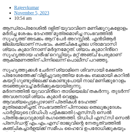
Rajeevkumar
November 5, 2023
10:54 am
ആന്ധ്രാപ്രദേശിൽ ദളിത് യുവാവിനെ മണിക്കൂറുകളോളം
മർദിച്ച ശേഷം ദേഹത്ത് മൂത്രമൊഴിച്ച സംഭവത്തിൽ
സുഹൃത്ത് അടക്കം ആറ് പേർ അറസ്റ്റിൽ. എൻടിആർ
ജില്ലയിലാണ് സംഭവം. കഞ്ചികച്ചേരല ഗ്രാമവാസി
ശ്യാം കുമാറിനാണ് മർദ്ദനമേറ്റത്. ശ്യാം കുമാറിൻ്റെ
സുഹൃത്തായ ഹരീഷ് റെഡ്ഡിയും മറ്റ് അഞ്ച് പേരുമാണ്
ആക്രമണത്തിന് പിന്നിലെന്ന് പൊലീസ് പറഞ്ഞു.
സുഹൃത്തുക്കൾ ചേർന്ന് ശ്യാമിനെ ശിവസായി ക്ഷേത്ര
പ്രദേശത്തേക്ക് വിളിച്ചുവരുത്തിയ ശേഷം ബലമായി കാറിൽ
കയറ്റി ഗുണ്ടൂരിലേക്ക് കൊണ്ടുപോയി നാല് മണിക്കൂറോളം
തടഞ്ഞുവെച്ച് മർദിക്കുകയായിരുന്നു.
മർദനത്തിൽ യുവാവിൻ്റെ താടിയെല്ല് തകർന്നു. തുടർന്ന്
അവശനായി ശ്യാം കുമാർ വെള്ളം
ആവശ്യപ്പെട്ടപ്പോഴാണ് പ്രതികൾ ദേഹത്ത്
മൂത്രമൊഴിച്ചത്. സംഭവത്തിന് പിന്നാലെ തെലുങ്കുദേശം
പാർട്ടിയുടെ (ടിഡിപി) പട്ടികജാതി (എസ്‌സി) സെൽ
പ്രതിഷേധവുമായി രംഗത്തെത്തി. ടിഡിപി എസ്.സി സെൽ
പ്രസിഡന്റ് എം.എം.എസ് രാജുവിന്റെ നേതൃത്വത്തിൽ
കഞ്ചികച്ചാർളയ്ക്ക് സമീപം ഹൈവേ ഉപരോധിക്കുകയും