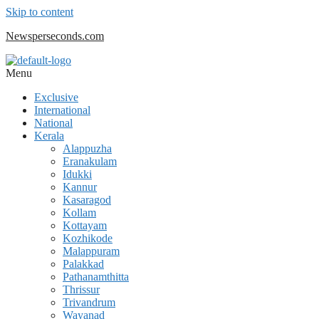
Skip to content
Newsperseconds.com
Menu
Exclusive
International
National
Kerala
Alappuzha
Eranakulam
Idukki
Kannur
Kasaragod
Kollam
Kottayam
Kozhikode
Malappuram
Palakkad
Pathanamthitta
Thrissur
Trivandrum
Wayanad