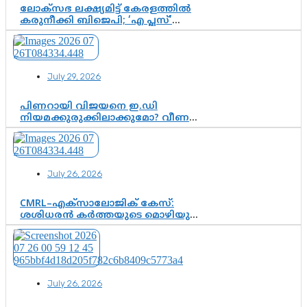
ലോക്സഭ ലക്ഷ്യമിട്ട് കേരളത്തിൽ
കരുനീക്കി ബിജെപി; ‘എ പ്ലസ്’
മണ്ഡലങ്ങളിൽ പ്രമുഖരെ ഇറക്കി
കേന്ദ്രനേതൃത്വം, തിരുവനന്തപുരത്ത്
രാജീവ് ചന്ദ്രശേഖർ, ആറ്റിങ്ങലിൽ
കെ. സുരേന്ദ്രൻ; ആലപ്പുഴയിൽ
July 29, 2026
ശോഭാ സുരേന്ദ്രൻ..
പിണറായി വിജയനെ ഇ.ഡി
നിയമക്കുരുക്കിലാക്കുമോ? വീണ
വിജയൻ മാപ്പുസാക്ഷിയാകുമോ?
കർത്തയുടെ മൊഴി നിർണായക
വഴിത്തിരിവാകുമോ?
July 26, 2026
CMRL–എക്‌സാലോജിക് കേസ്:
ശശിധരൻ കർത്തയുടെ മൊഴിയുടെ
അടിസ്ഥാനത്തിൽ പിണറായി
വിജയനെ ചോദ്യം ചെയ്യുന്നതിൽ ഉടൻ
തീരുമാനം; വീണയ്‌ക്കെതിരെ
കൂടുതൽ തെളിവുകൾ പരിശോധിച്ച്
ഇഡി
July 26, 2026