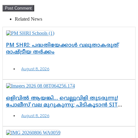
Related News
PM SHRI: പദ്ധതിയേക്കാൾ വലുതാകരുത്
രാഷ്ട്രീയ തർക്കം
August 8, 2026
ഒളിവിൽ ആയങ്കി… വെല്ലുവിളി തുടരുന്നു!
പോലീസ് വല മുറുകുന്നു; പിടികൂടാൻ SIT
രംഗത്ത്. ഇനി ചോദ്യം ആയങ്കി എവിടെ
August 8, 2026
എന്നത് മാത്രം അല്ല—ആയങ്കി
കസ്റ്റഡിയിലായാൽ പുറത്തുവരുക
എന്തൊക്കെ വിവരങ്ങൾ?”