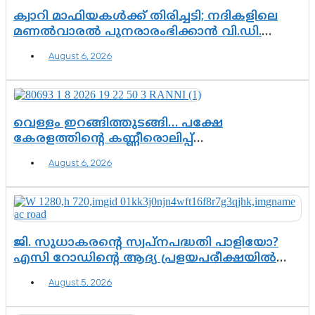
ക്വാറി മാഫിയകൾക്ക് തിരിച്ചടി; നദികളിലെ
മണൽവാരൽ പുനരാരംഭിക്കാൻ വി.ഡി.
സർക്കാർ തീരുമാനം
August 6, 2026
വെള്ളം ഇറങ്ങിത്തുടങ്ങി… പക്ഷേ
കേരളത്തിന്റെ കണ്ണീരൊലിപ്പ്
എന്നവസാനിക്കും?
August 6, 2026
ജി. സുധാകരന്റെ സ്വപ്നപദ്ധതി പാളിയോ?
എസി റോഡിന്റെ ആദ്യ പ്രളയപരീക്ഷയിൽ
ഉയരുന്നത് ഗുരുതര ചോദ്യങ്ങൾ
August 5, 2026