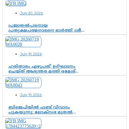
കിരീടധാരണത്തിനിടെ
ശ്രദ്ധാകേന്ദ്രമായി മൂന്ന് വയസ്സുകാരൻ
July 20, 2026
ചുണക്കുട്ടൻ
പ്രജാതൽപരനായ
പ്രത്യക്ഷപത്മനാഭനെ ഓർത്ത്; ശ്രീ
ചിത്തിര തിരുനാൾ മഹാരാജാവിന്റെ
35-ാം നാടുനീങ്ങൽ ദിനം ഇന്ന്
July 19, 2026
ഹരിതാഭം എഴുപത്’ ഉദ്ഘാടനം
ചെയ്ത് ആഭ്യന്തര മന്ത്രി രമേശ്
ചെന്നിത്തല; ആർ. ഹരികുമാറിന്റെ
സപ്തതി ആഘോഷങ്ങൾക്ക്
പ്രൗഢമായ തുടക്കം
July 19, 2026
ബിജെപിയിൽ ഫണ്ട് വിവാദം
പുകയുന്നു; ലോക്സഭ മുതൽ
നിയമസഭ വരെ 140 മണ്ഡലങ്ങളിലെ
ഫണ്ട് വിനിയോഗം
പരിശോധിക്കുമോ? കേന്ദ്രത്തിനും