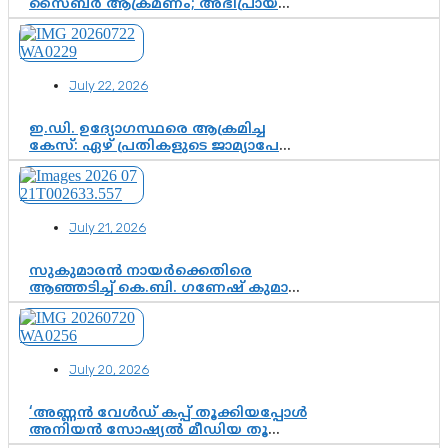
സൈബർ ആക്രമണം; അഭിപ്രായ
സ്വാതന്ത്ര്യത്തെ നിശ്ശബ്ദമാക്കുന്ന
ഡിജിറ്റൽ ഗുണ്ടായിസത്തിന് അറുതി
വേണം
July 22, 2026
ഇ.ഡി. ഉദ്യോഗസ്ഥരെ ആക്രമിച്ച
കേസ്: ഏഴ് പ്രതികളുടെ ജാമ്യാപേക്ഷ
വീണ്ടും തള്ളി; അന്വേഷണം തുടരാൻ
കോടതി അനുമതി
July 21, 2026
സുകുമാരൻ നായർക്കെതിരെ
ആഞ്ഞടിച്ച് കെ.ബി. ഗണേഷ് കുമാർ,
വി.ഡി. സതീശന് പൂർണ പിന്തുണ
July 20, 2026
‘അണ്ണൻ വേൾഡ് കപ്പ് തൂക്കിയപ്പോൾ
അനിയൻ സോഷ്യൽ മീഡിയ തൂക്കി’;
ലാമിൻ യമാലിന്റെ