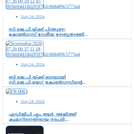
തീരുമാനം; വീണയ്‌ക്കെതിരെ
കൂടുതൽ തെളിവുകൾ പരിശോധിച്ച്
ഇഡി
July 26, 2026
സി.ജെ.പി.യ്ക്ക് പിന്തുണ;
കോൺഗ്രസ് ദേശീയ നേതൃത്വത്തിൽ
ആശങ്കയോ? പാർട്ടിക്കുള്ളിൽ
ഭിന്നാഭിപ്രായമെന്ന വിലയിരുത്തൽ
July 26, 2026
ബി.ജെ.പി.യ്ക്ക് ബദലായി
സി.ജെ.പി.യോ? കോൺഗ്രസിന്റെ
രാഷ്ട്രീയ ഇടം കൈവശപ്പെടുത്താൻ
സിജെപി ഉയർന്നുകഴിഞ്ഞോ?
ഇന്ത്യൻ രാഷ്ട്രീയത്തിലെ പുതിയ
July 23, 2026
വഴിത്തിരിവ്
എഡിജിപി എം.ആർ. അജിത്ത്
കുമാറിനെതിരായ നടപടി:
സസ്പെൻഷനിൽ ഒതുങ്ങുമോ,
അതോ കൂടുതൽ കടുത്ത