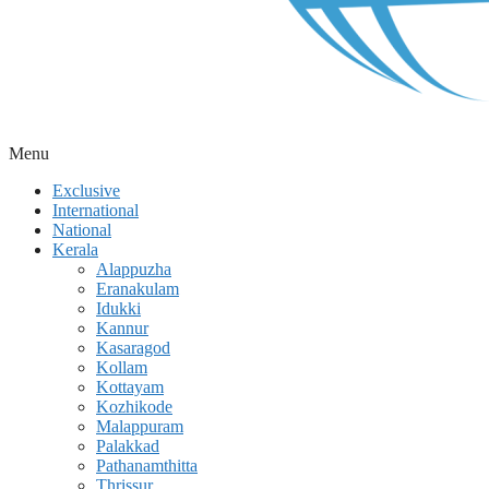
Menu
Exclusive
International
National
Kerala
Alappuzha
Eranakulam
Idukki
Kannur
Kasaragod
Kollam
Kottayam
Kozhikode
Malappuram
Palakkad
Pathanamthitta
Thrissur