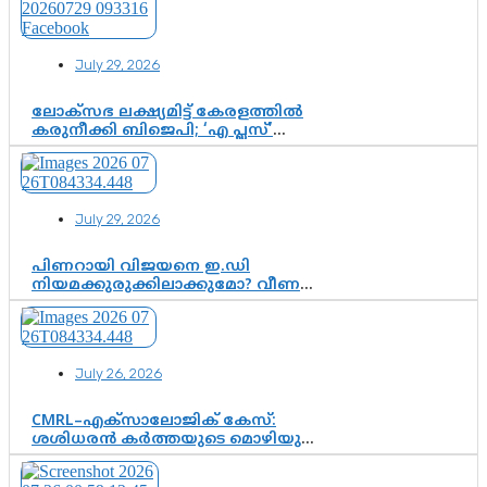
ആഘോഷം
July 29, 2026
ലോക്സഭ ലക്ഷ്യമിട്ട് കേരളത്തിൽ
കരുനീക്കി ബിജെപി; ‘എ പ്ലസ്’
മണ്ഡലങ്ങളിൽ പ്രമുഖരെ ഇറക്കി
കേന്ദ്രനേതൃത്വം, തിരുവനന്തപുരത്ത്
രാജീവ് ചന്ദ്രശേഖർ, ആറ്റിങ്ങലിൽ
കെ. സുരേന്ദ്രൻ; ആലപ്പുഴയിൽ
July 29, 2026
ശോഭാ സുരേന്ദ്രൻ..
പിണറായി വിജയനെ ഇ.ഡി
നിയമക്കുരുക്കിലാക്കുമോ? വീണ
വിജയൻ മാപ്പുസാക്ഷിയാകുമോ?
കർത്തയുടെ മൊഴി നിർണായക
വഴിത്തിരിവാകുമോ?
July 26, 2026
CMRL–എക്‌സാലോജിക് കേസ്:
ശശിധരൻ കർത്തയുടെ മൊഴിയുടെ
അടിസ്ഥാനത്തിൽ പിണറായി
വിജയനെ ചോദ്യം ചെയ്യുന്നതിൽ ഉടൻ