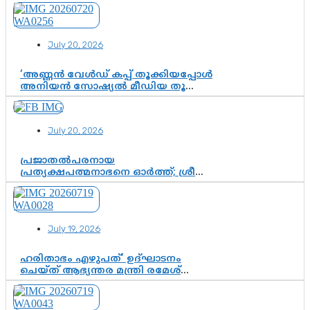
വി.ഡി. സതീശന് പൂർണ പിന്തുണ
July 20, 2026
‘അണ്ണൻ വേൾഡ് കപ്പ് തൂക്കിയപ്പോൾ
അനിയൻ സോഷ്യൽ മീഡിയ തൂക്കി’;
ലാമിൻ യമാലിന്റെ
കിരീടധാരണത്തിനിടെ
ശ്രദ്ധാകേന്ദ്രമായി മൂന്ന് വയസ്സുകാരൻ
July 20, 2026
ചുണക്കുട്ടൻ
പ്രജാതൽപരനായ
പ്രത്യക്ഷപത്മനാഭനെ ഓർത്ത്; ശ്രീ
ചിത്തിര തിരുനാൾ മഹാരാജാവിന്റെ
35-ാം നാടുനീങ്ങൽ ദിനം ഇന്ന്
July 19, 2026
ഹരിതാഭം എഴുപത്’ ഉദ്ഘാടനം
ചെയ്ത് ആഭ്യന്തര മന്ത്രി രമേശ്
ചെന്നിത്തല; ആർ. ഹരികുമാറിന്റെ
സപ്തതി ആഘോഷങ്ങൾക്ക്
പ്രൗഢമായ തുടക്കം