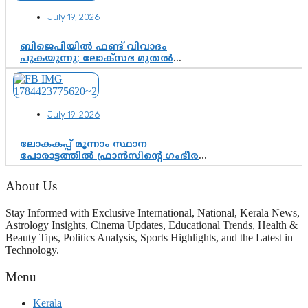
July 19, 2026
ബിജെപിയിൽ ഫണ്ട് വിവാദം
പുകയുന്നു; ലോക്സഭ മുതൽ
നിയമസഭ വരെ 140 മണ്ഡലങ്ങളിലെ
ഫണ്ട് വിനിയോഗം
പരിശോധിക്കുമോ? കേന്ദ്രത്തിനും
ആർഎസ്എസിനും കേരള
July 19, 2026
ഘടകത്തോട് അതൃപ്തി
ലോകകപ്പ് മൂന്നാം സ്ഥാന
പോരാട്ടത്തിൽ ഫ്രാൻസിന്റെ ഗംഭീര
തിരിച്ചുവരവ്; ഗോൾവേട്ടയിൽ
മെസ്സിയെ മറികടന്ന് എംബാപ്പെ
About Us
Stay Informed with Exclusive International, National, Kerala News,
Astrology Insights, Cinema Updates, Educational Trends, Health &
Beauty Tips, Politics Analysis, Sports Highlights, and the Latest in
Technology.
Menu
Kerala