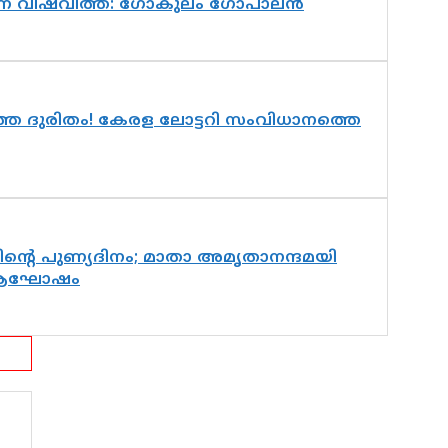
ുന്ന വിഷവിത്ത്: ഗോകുലം ഗോപാലൻ
തെ ദുരിതം! കേരള ലോട്ടറി സംവിധാനത്തെ
ന്റെ പുണ്യദിനം; മാതാ അമൃതാനന്ദമയി
ിമ ആഘോഷം