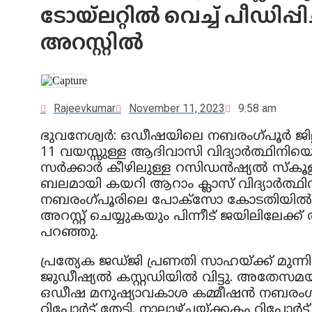
ടോയ്ലറ്റില്‍ വെച്ച് പീഡിപ്പി
അറസ്റ്റില്‍
Rajeevkumar
November 11, 2023
9:58 am
ഭുവനേശ്വര്‍: ഒഡീഷയിലെ നബരംഗ്പൂര്‍ ജില്ല
11 വയസ്സുള്ള ആദിവാസി വിദ്യാര്‍ത്ഥിനിയ
സര്‍ക്കാര്‍ കീഴിലുള്ള റസിഡന്‍ഷ്യല്‍ സ്‌കൂള
ബലമായി കയറി ആറാം ക്ലാസ് വിദ്യാര്‍ത്ഥ
നബരംഗ്പൂരിലെ പോക്സോ കോടതിയില്‍ ഹ
അറസ്റ്റ് ചെയ്യുകയും പിന്നീട് ജയിലിലേക
പറഞ്ഞു.
പ്രത്യേക ജഡ്ജി പ്രണതി സാഹയ്ക്ക് മുന
ജുഡീഷ്യല്‍ കസ്റ്റഡിയില്‍ വിട്ടു. അതേ
ഒഡീഷ മനുഷ്യാവകാശ കമ്മീഷന്‍ നബരംഗ്പൂ
റിപ്പോര്‍ട്ട് തേടി. നാലാഴ്ചയ്ക്കകം റിപ്പോര്‍