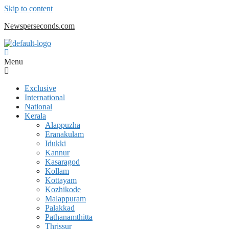
Skip to content
Newsperseconds.com
Menu
Exclusive
International
National
Kerala
Alappuzha
Eranakulam
Idukki
Kannur
Kasaragod
Kollam
Kottayam
Kozhikode
Malappuram
Palakkad
Pathanamthitta
Thrissur