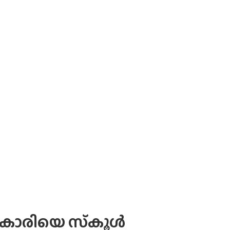
ാരിയെ സ്‌കൂള്‍