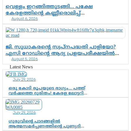
വെള്ളം ഇറങ്ങിത്തുടങ്ങി… പക്ഷേ
കേരളത്തിന്റെ കണ്ണീരൊലിപ്പ്
August 6, 2026
എന്നവസാനിക്കും?
ജി. സുധാകരന്റെ സ്വപ്നപദ്ധതി പാളിയോ?
എസി റോഡിന്റെ ആദ്യ പ്രളയപരീക്ഷയിൽ
August 5, 2026
ഉയരുന്നത് ഗുരുതര ചോദ്യങ്ങൾ
Latest News
July 29, 2026
ഒരു കോടി രൂപയുടെ ഭാഗ്യം… പത്ത്
വർഷത്തെ ദുരിതം! കേരള ലോട്ടറി
സംവിധാനത്തെ ചോദ്യം ചെയ്ത്
കോയയുടെ പോരാട്ടം
July 29, 2026
ഗുരുവിന്റെ പാദങ്ങളിൽ
ആത്മസമർപ്പണത്തിന്റെ പുണ്യദിനം;