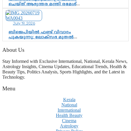
ചെയ്ത് ആഭ്യന്തര മന്ത്രി രമേശ്
ചെന്നിത്തല; ആർ. ഹരികുമാറിന്റെ
സപ്തതി ആഘോഷങ്ങൾക്ക്
പ്രൗഢമായ തുടക്കം
July 19, 2026
ബിജെപിയിൽ ഫണ്ട് വിവാദം
പുകയുന്നു; ലോക്സഭ മുതൽ
നിയമസഭ വരെ 140 മണ്ഡലങ്ങളിലെ
ഫണ്ട് വിനിയോഗം
About Us
പരിശോധിക്കുമോ? കേന്ദ്രത്തിനും
ആർഎസ്എസിനും കേരള
Stay Informed with Exclusive International, National, Kerala News,
ഘടകത്തോട് അതൃപ്തി
Astrology Insights, Cinema Updates, Educational Trends, Health &
Beauty Tips, Politics Analysis, Sports Highlights, and the Latest in
Technology.
Menu
Kerala
National
International
Health Beauty
Cinema
Astrology