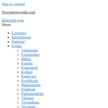
Skip to content
Newsperseconds.com
Menu
Exclusive
International
National
Kerala
Alappuzha
Eranakulam
Idukki
Kannur
Kasaragod
Kollam
Kottayam
Kozhikode
Malappuram
Palakkad
Pathanamthitta
Thrissur
Trivandrum
Wayanad