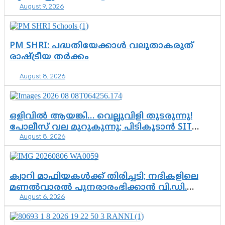
August 9, 2026
ചെന്നിത്തലയുടെ ‘പവർ ഹോം’
ഓപ്പറേഷനിൽ ആയങ്കി കുടുങ്ങി!
PM SHRI: പദ്ധതിയേക്കാൾ വലുതാകരുത്
രാഷ്ട്രീയ തർക്കം
August 8, 2026
ഒളിവിൽ ആയങ്കി… വെല്ലുവിളി തുടരുന്നു!
പോലീസ് വല മുറുകുന്നു; പിടികൂടാൻ SIT
August 8, 2026
രംഗത്ത്. ഇനി ചോദ്യം ആയങ്കി എവിടെ
എന്നത് മാത്രം അല്ല—ആയങ്കി
കസ്റ്റഡിയിലായാൽ പുറത്തുവരുക
എന്തൊക്കെ വിവരങ്ങൾ?”
ക്വാറി മാഫിയകൾക്ക് തിരിച്ചടി; നദികളിലെ
മണൽവാരൽ പുനരാരംഭിക്കാൻ വി.ഡി.
August 6, 2026
സർക്കാർ തീരുമാനം