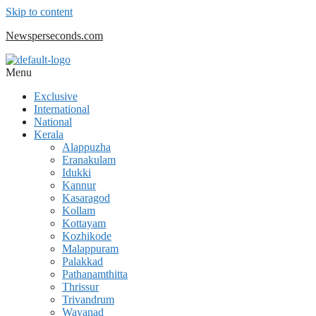
Skip to content
Newsperseconds.com
Menu
Exclusive
International
National
Kerala
Alappuzha
Eranakulam
Idukki
Kannur
Kasaragod
Kollam
Kottayam
Kozhikode
Malappuram
Palakkad
Pathanamthitta
Thrissur
Trivandrum
Wayanad