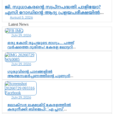
ജി. സുധാകരന്റെ സ്വപ്നപദ്ധതി പാളിയോ?
എസി റോഡിന്റെ ആദ്യ പ്രളയപരീക്ഷയിൽ
August 5, 2026
ഉയരുന്നത് ഗുരുതര ചോദ്യങ്ങൾ
Latest News
July 29, 2026
ഒരു കോടി രൂപയുടെ ഭാഗ്യം… പത്ത്
വർഷത്തെ ദുരിതം! കേരള ലോട്ടറി
സംവിധാനത്തെ ചോദ്യം ചെയ്ത്
കോയയുടെ പോരാട്ടം
July 29, 2026
ഗുരുവിന്റെ പാദങ്ങളിൽ
ആത്മസമർപ്പണത്തിന്റെ പുണ്യദിനം;
മാതാ അമൃതാനന്ദമയി മഠത്തിൽ
ഭക്തിസാന്ദ്രമായി ഗുരുപൂർണിമ
ആഘോഷം
July 29, 2026
ലോക്സഭ ലക്ഷ്യമിട്ട് കേരളത്തിൽ
കരുനീക്കി ബിജെപി; ‘എ പ്ലസ്’
മണ്ഡലങ്ങളിൽ പ്രമുഖരെ ഇറക്കി