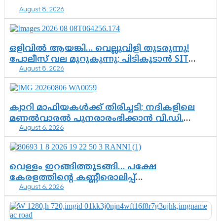
August 8, 2026
ഒളിവിൽ ആയങ്കി… വെല്ലുവിളി തുടരുന്നു!
പോലീസ് വല മുറുകുന്നു; പിടികൂടാൻ SIT
August 8, 2026
രംഗത്ത്. ഇനി ചോദ്യം ആയങ്കി എവിടെ
എന്നത് മാത്രം അല്ല—ആയങ്കി
കസ്റ്റഡിയിലായാൽ പുറത്തുവരുക
എന്തൊക്കെ വിവരങ്ങൾ?”
ക്വാറി മാഫിയകൾക്ക് തിരിച്ചടി; നദികളിലെ
മണൽവാരൽ പുനരാരംഭിക്കാൻ വി.ഡി.
August 6, 2026
സർക്കാർ തീരുമാനം
വെള്ളം ഇറങ്ങിത്തുടങ്ങി… പക്ഷേ
കേരളത്തിന്റെ കണ്ണീരൊലിപ്പ്
August 6, 2026
എന്നവസാനിക്കും?