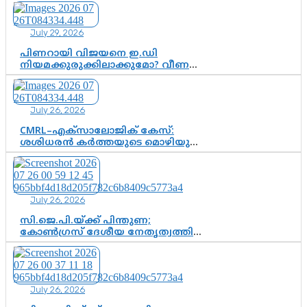
കേന്ദ്രനേതൃത്വം, തിരുവനന്തപുരത്ത്
രാജീവ് ചന്ദ്രശേഖർ, ആറ്റിങ്ങലിൽ
July 29, 2026
കെ. സുരേന്ദ്രൻ; ആലപ്പുഴയിൽ
ശോഭാ സുരേന്ദ്രൻ..
പിണറായി വിജയനെ ഇ.ഡി
നിയമക്കുരുക്കിലാക്കുമോ? വീണ
വിജയൻ മാപ്പുസാക്ഷിയാകുമോ?
കർത്തയുടെ മൊഴി നിർണായക
വഴിത്തിരിവാകുമോ?
July 26, 2026
CMRL–എക്‌സാലോജിക് കേസ്:
ശശിധരൻ കർത്തയുടെ മൊഴിയുടെ
അടിസ്ഥാനത്തിൽ പിണറായി
വിജയനെ ചോദ്യം ചെയ്യുന്നതിൽ ഉടൻ
തീരുമാനം; വീണയ്‌ക്കെതിരെ
കൂടുതൽ തെളിവുകൾ പരിശോധിച്ച്
July 26, 2026
ഇഡി
സി.ജെ.പി.യ്ക്ക് പിന്തുണ;
കോൺഗ്രസ് ദേശീയ നേതൃത്വത്തിൽ
ആശങ്കയോ? പാർട്ടിക്കുള്ളിൽ
ഭിന്നാഭിപ്രായമെന്ന വിലയിരുത്തൽ
July 26, 2026