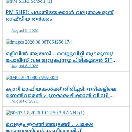
PM SHRI: പദ്ധതിയേക്കാൾ വലുതാകരുത്
രാഷ്ട്രീയ തർക്കം
August 8, 2026
ഒളിവിൽ ആയങ്കി… വെല്ലുവിളി തുടരുന്നു!
പോലീസ് വല മുറുകുന്നു; പിടികൂടാൻ SIT
August 8, 2026
രംഗത്ത്. ഇനി ചോദ്യം ആയങ്കി എവിടെ
എന്നത് മാത്രം അല്ല—ആയങ്കി
കസ്റ്റഡിയിലായാൽ പുറത്തുവരുക
എന്തൊക്കെ വിവരങ്ങൾ?”
ക്വാറി മാഫിയകൾക്ക് തിരിച്ചടി; നദികളിലെ
മണൽവാരൽ പുനരാരംഭിക്കാൻ വി.ഡി.
August 6, 2026
സർക്കാർ തീരുമാനം
വെള്ളം ഇറങ്ങിത്തുടങ്ങി… പക്ഷേ
കേരളത്തിന്റെ കണ്ണീരൊലിപ്പ്