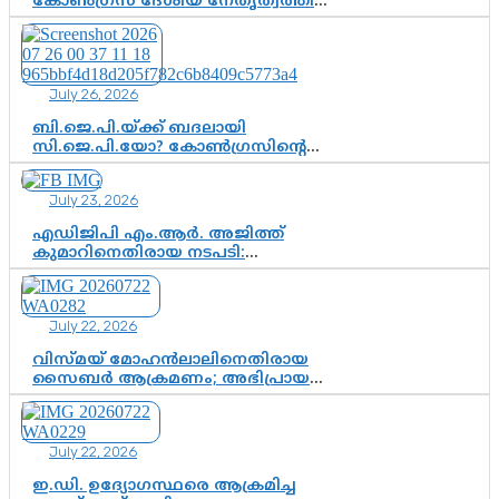
കോൺഗ്രസ് ദേശീയ നേതൃത്വത്തിൽ
ആശങ്കയോ? പാർട്ടിക്കുള്ളിൽ
ഭിന്നാഭിപ്രായമെന്ന വിലയിരുത്തൽ
July 26, 2026
ബി.ജെ.പി.യ്ക്ക് ബദലായി
സി.ജെ.പി.യോ? കോൺഗ്രസിന്റെ
രാഷ്ട്രീയ ഇടം കൈവശപ്പെടുത്താൻ
സിജെപി ഉയർന്നുകഴിഞ്ഞോ?
July 23, 2026
ഇന്ത്യൻ രാഷ്ട്രീയത്തിലെ പുതിയ
വഴിത്തിരിവ്
എഡിജിപി എം.ആർ. അജിത്ത്
കുമാറിനെതിരായ നടപടി:
സസ്പെൻഷനിൽ ഒതുങ്ങുമോ,
അതോ കൂടുതൽ കടുത്ത
നടപടികളിലേക്കോ?
July 22, 2026
വിസ്മയ് മോഹൻലാലിനെതിരായ
സൈബർ ആക്രമണം; അഭിപ്രായ
സ്വാതന്ത്ര്യത്തെ നിശ്ശബ്ദമാക്കുന്ന
ഡിജിറ്റൽ ഗുണ്ടായിസത്തിന് അറുതി
വേണം
July 22, 2026
ഇ.ഡി. ഉദ്യോഗസ്ഥരെ ആക്രമിച്ച