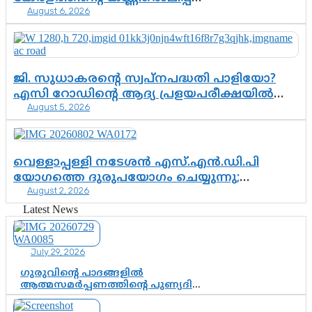
August 6, 2026
എന്നവസാനിക്കും?
ജി. സുധാകരന്റെ സ്വപ്നപദ്ധതി പാളിയോ?
എസി റോഡിന്റെ ആദ്യ പ്രളയപരീക്ഷയിൽ
August 5, 2026
ഉയരുന്നത് ഗുരുതര ചോദ്യങ്ങൾ
വെള്ളാപ്പള്ളി നടേശൻ എസ്.എൻ.ഡി.പി
യോഗത്തെ ദുരുപയോഗം ചെയ്യുന്നു;
August 2, 2026
ശ്രീനാരായണ പ്രസ്ഥാനത്തെ കാർന്നുതിന്നുന്ന
വിഷവിത്ത്: ഗോകുലം ഗോപാലൻ
Latest News
July 29, 2026
ഗുരുവിന്റെ പാദങ്ങളിൽ
ആത്മസമർപ്പണത്തിന്റെ പുണ്യദിനം;
മാതാ അമൃതാനന്ദമയി മഠത്തിൽ
ഭക്തിസാന്ദ്രമായി ഗുരുപൂർണിമ