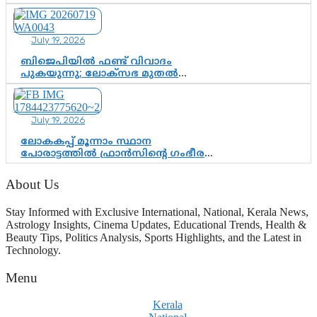
ചെന്നിത്തല; ആർ. ഹരികുമാറിന്റെ
സപ്തതി ആഘോഷങ്ങൾക്ക്
പ്രൗഢമായ തുടക്കം
July 19, 2026
ബിജെപിയിൽ ഫണ്ട് വിവാദം
പുകയുന്നു; ലോക്സഭ മുതൽ
നിയമസഭ വരെ 140 മണ്ഡലങ്ങളിലെ
ഫണ്ട് വിനിയോഗം
പരിശോധിക്കുമോ? കേന്ദ്രത്തിനും
July 19, 2026
ആർഎസ്എസിനും കേരള
ഘടകത്തോട് അതൃപ്തി
ലോകകപ്പ് മൂന്നാം സ്ഥാന
പോരാട്ടത്തിൽ ഫ്രാൻസിന്റെ ഗംഭീര
തിരിച്ചുവരവ്; ഗോൾവേട്ടയിൽ
മെസ്സിയെ മറികടന്ന് എംബാപ്പെ
About Us
Stay Informed with Exclusive International, National, Kerala News,
Astrology Insights, Cinema Updates, Educational Trends, Health &
Beauty Tips, Politics Analysis, Sports Highlights, and the Latest in
Technology.
Menu
Kerala