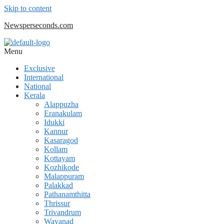
Skip to content
Newsperseconds.com
Menu
Exclusive
International
National
Kerala
Alappuzha
Eranakulam
Idukki
Kannur
Kasaragod
Kollam
Kottayam
Kozhikode
Malappuram
Palakkad
Pathanamthitta
Thrissur
Trivandrum
Wayanad