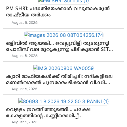
PM SHRI: പദ്ധതിയേക്കാൾ വലുതാകരുത്
രാഷ്ട്രീയ തർക്കം
August 8, 2026
ഒളിവിൽ ആയങ്കി… വെല്ലുവിളി തുടരുന്നു!
പോലീസ് വല മുറുകുന്നു; പിടികൂടാൻ SIT
രംഗത്ത്. ഇനി ചോദ്യം ആയങ്കി എവിടെ
August 8, 2026
എന്നത് മാത്രം അല്ല—ആയങ്കി
കസ്റ്റഡിയിലായാൽ പുറത്തുവരുക
എന്തൊക്കെ വിവരങ്ങൾ?”
ക്വാറി മാഫിയകൾക്ക് തിരിച്ചടി; നദികളിലെ
മണൽവാരൽ പുനരാരംഭിക്കാൻ വി.ഡി.
സർക്കാർ തീരുമാനം
August 6, 2026
വെള്ളം ഇറങ്ങിത്തുടങ്ങി… പക്ഷേ
കേരളത്തിന്റെ കണ്ണീരൊലിപ്പ്
എന്നവസാനിക്കും?
August 6, 2026