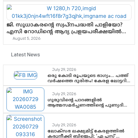
ജി. സുധാകരന്റെ സ്വപ്നപദ്ധതി പാളിയോ?
എസി റോഡിന്റെ ആദ്യ പ്രളയപരീക്ഷയിൽ
ഉയരുന്നത് ഗുരുതര ചോദ്യങ്ങൾ
August 5, 2026
Latest News
July 29, 2026
ഒരു കോടി രൂപയുടെ ഭാഗ്യം… പത്ത്
വർഷത്തെ ദുരിതം! കേരള ലോട്ടറി
സംവിധാനത്തെ ചോദ്യം ചെയ്ത്
കോയയുടെ പോരാട്ടം
July 29, 2026
ഗുരുവിന്റെ പാദങ്ങളിൽ
ആത്മസമർപ്പണത്തിന്റെ പുണ്യദിനം;
മാതാ അമൃതാനന്ദമയി മഠത്തിൽ
ഭക്തിസാന്ദ്രമായി ഗുരുപൂർണിമ
ആഘോഷം
July 29, 2026
ലോക്സഭ ലക്ഷ്യമിട്ട് കേരളത്തിൽ
കരുനീക്കി ബിജെപി; ‘എ പ്ലസ്’