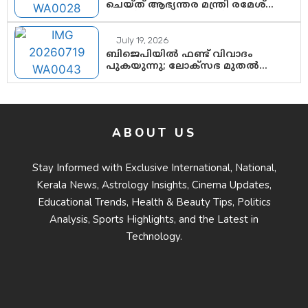
ചെയ്ത് ആഭ്യന്തര മന്ത്രി രമേശ്
ചെന്നിത്തല; ആർ. ഹരികുമാറിന്റെ
സപ്തതി ആഘോഷങ്ങൾക്ക്
പ്രൗഢമായ തുടക്കം
July 19, 2026
ബിജെപിയിൽ ഫണ്ട് വിവാദം
പുകയുന്നു; ലോക്സഭ മുതൽ
നിയമസഭ വരെ 140 മണ്ഡലങ്ങളിലെ
ഫണ്ട് വിനിയോഗം
പരിശോധിക്കുമോ? കേന്ദ്രത്തിനും
ആർഎസ്എസിനും കേരള
ഘടകത്തോട് അതൃപ്തി
ABOUT US
Stay Informed with Exclusive International, National,
Kerala News, Astrology Insights, Cinema Updates,
Educational Trends, Health & Beauty Tips, Politics
Analysis, Sports Highlights, and the Latest in
Technology.