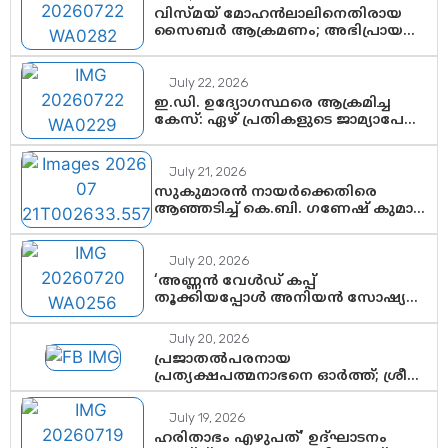
നടപടികളിലേക്കോ?
വിസ്മയ് മോഹൻലാലിനെതിരായ
സൈബർ ആക്രമണം; അഭിപ്രായ
സ്വാതന്ത്ര്യത്തെ നിശ്ശബ്ദമാക്കുന്ന
ഡിജിറ്റൽ ഗുണ്ടായിസത്തിന് അറുതി
വേണം
July 22, 2026
ഇ.ഡി. ഉദ്യോഗസ്ഥരെ ആക്രമിച്ച
കേസ്: ഏഴ് പ്രതികളുടെ ജാമ്യാപേക്ഷ
വീണ്ടും തള്ളി; അന്വേഷണം തുടരാൻ
കോടതി അനുമതി
July 21, 2026
സുകുമാരൻ നായർക്കെതിരെ
ആഞ്ഞടിച്ച് കെ.ബി. ഗണേഷ് കുമാർ,
വി.ഡി. സതീശന് പൂർണ പിന്തുണ
July 20, 2026
‘അണ്ണൻ വേൾഡ് കപ്പ്
തൂക്കിയപ്പോൾ അനിയൻ സോഷ്യൽ
മീഡിയ തൂക്കി’; ലാമിൻ യമാലിന്റെ
കിരീടധാരണത്തിനിടെ
July 20, 2026
ശ്രദ്ധാകേന്ദ്രമായി മൂന്ന്
പ്രജാതൽപരനായ
വയസ്സുകാരൻ ചുണക്കുട്ടൻ
പ്രത്യക്ഷപത്മനാഭനെ ഓർത്ത്; ശ്രീ
ചിത്തിര തിരുനാൾ മഹാരാജാവിന്റെ
35-ാം നാടുനീങ്ങൽ ദിനം ഇന്ന്
July 19, 2026
ഹരിതാഭം എഴുപത്’ ഉദ്ഘാടനം