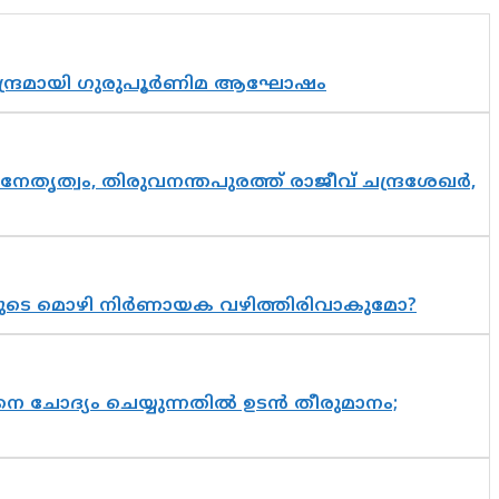
സാന്ദ്രമായി ഗുരുപൂർണിമ ആഘോഷം
നേതൃത്വം, തിരുവനന്തപുരത്ത് രാജീവ് ചന്ദ്രശേഖർ,
യുടെ മൊഴി നിർണായക വഴിത്തിരിവാകുമോ?
ചോദ്യം ചെയ്യുന്നതിൽ ഉടൻ തീരുമാനം;