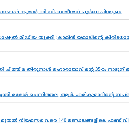
ഗണേഷ് കുമാർ, വി.ഡി. സതീശന് പൂർണ പിന്തുണ
ൽ മീഡിയ തൂക്കി’; ലാമിൻ യമാലിന്റെ കിരീടധാരണത്
 ചിത്തിര തിരുനാൾ മഹാരാജാവിന്റെ 35-ാം നാടുനീങ്
മന്ത്രി രമേശ് ചെന്നിത്തല; ആർ. ഹരികുമാറിന്റെ
മുതൽ നിയമസഭ വരെ 140 മണ്ഡലങ്ങളിലെ ഫണ്ട് വി