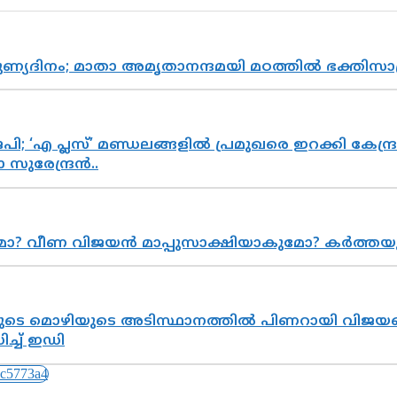
പുണ്യദിനം; മാതാ അമൃതാനന്ദമയി മഠത്തിൽ ഭക്തി
; ‘എ പ്ലസ്’ മണ്ഡലങ്ങളിൽ പ്രമുഖരെ ഇറക്കി കേന്ദ്ര
സുരേന്ദ്രൻ..
ുമോ? വീണ വിജയൻ മാപ്പുസാക്ഷിയാകുമോ? കർത്ത
െ മൊഴിയുടെ അടിസ്ഥാനത്തിൽ പിണറായി വിജയനെ 
്ച് ഇഡി