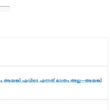
ദ്യം ആയങ്കി എവിടെ എന്നത് മാത്രം അല്ല—ആയങ്കി