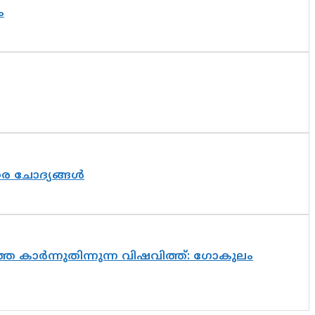
ം
തര ചോദ്യങ്ങൾ
െ കാർന്നുതിന്നുന്ന വിഷവിത്ത്: ഗോകുലം