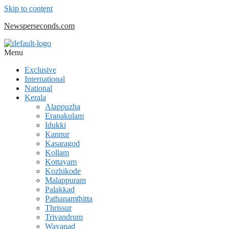
Skip to content
Newsperseconds.com
Menu
Exclusive
International
National
Kerala
Alappuzha
Eranakulam
Idukki
Kannur
Kasaragod
Kollam
Kottayam
Kozhikode
Malappuram
Palakkad
Pathanamthitta
Thrissur
Trivandrum
Wayanad