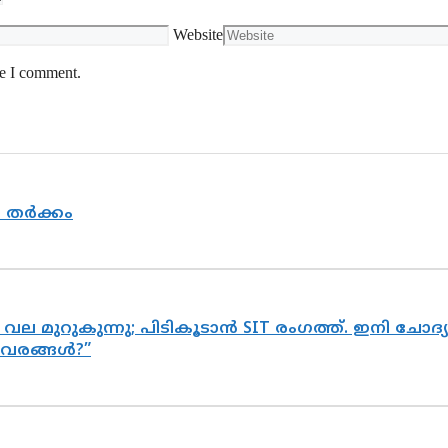
Website
me I comment.
യ തർക്കം
 വല മുറുകുന്നു; പിടികൂടാൻ SIT രംഗത്ത്. ഇനി ചോ
ിവരങ്ങൾ?”