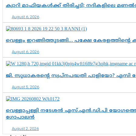
ക്വാറി മാഫിയകൾക്ക് തിരിച്ചടി; നദികളിലെ മണ
August 6, 2026
വെള്ളം ഇറങ്ങിത്തുടങ്ങി… പക്ഷേ കേരളത്തിന്റെ ക
August 6, 2026
ജി. സുധാകരന്റെ സ്വപ്നപദ്ധതി പാളിയോ? എസി 
August 5, 2026
വെള്ളാപ്പള്ളി നടേശൻ എസ്.എൻ.ഡി.പി യോഗത്തെ 
ഗോപാലൻ
August 2, 2026