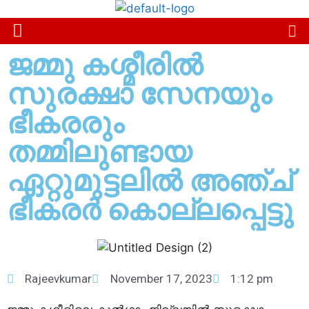
ജമ്മു കശ്മീരിൽ
സുരക്ഷാ സേനയും
ഭീകരരും
തമ്മിലുണ്ടായ
ഏറ്റുമുട്ടലിൽ അഞ്ച്
ഭീകരർ കൊല്ലപ്പെട്ടു
Rajeevkumar
November 17, 2023
1:12 pm