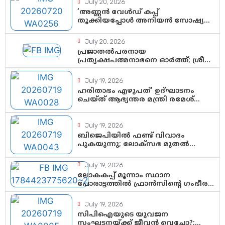
July 20, 2026
‘അണ്ണൻ വേൾഡ് കപ്പ്
തൂക്കിയപ്പോൾ അനിയൻ സോഷ്യൽ
മീഡിയ തൂക്കി’; ലാമിൻ യമാലിന്റെ
കിരീടധാരണത്തിനിടെ
July 20, 2026
ശ്രദ്ധാകേന്ദ്രമായി മൂന്ന്
പ്രജാതൽപരനായ
വയസ്സുകാരൻ ചുണക്കുട്ടൻ
പ്രത്യക്ഷപത്മനാഭനെ ഓർത്ത്; ശ്രീ
ചിത്തിര തിരുനാൾ മഹാരാജാവിന്റെ
35-ാം നാടുനീങ്ങൽ ദിനം ഇന്ന്
July 19, 2026
ഹരിതാഭം എഴുപത്’ ഉദ്ഘാടനം
ചെയ്ത് ആഭ്യന്തര മന്ത്രി രമേശ്
ചെന്നിത്തല; ആർ. ഹരികുമാറിന്റെ
സപ്തതി ആഘോഷങ്ങൾക്ക്
പ്രൗഢമായ തുടക്കം
July 19, 2026
ബിജെപിയിൽ ഫണ്ട് വിവാദം
പുകയുന്നു; ലോക്സഭ മുതൽ
നിയമസഭ വരെ 140 മണ്ഡലങ്ങളിലെ
ഫണ്ട് വിനിയോഗം
July 19, 2026
പരിശോധിക്കുമോ? കേന്ദ്രത്തിനും
ലോകകപ്പ് മൂന്നാം സ്ഥാന
ആർഎസ്എസിനും കേരള
പോരാട്ടത്തിൽ ഫ്രാൻസിന്റെ ഗംഭീര
ഘടകത്തോട് അതൃപ്തി
തിരിച്ചുവരവ്; ഗോൾവേട്ടയിൽ
മെസ്സിയെ മറികടന്ന് എംബാപ്പെ
July 19, 2026
സിപിഐയുടെ യുവജന
സംഘടനയ്ക്ക് ജീവൻ വെച്ചോ?;