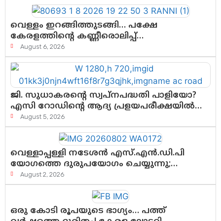
വെള്ളം ഇറങ്ങിത്തുടങ്ങി… പക്ഷേ
കേരളത്തിന്റെ കണ്ണീരൊലിപ്പ്
എന്നവസാനിക്കും?
August 6, 2026
ജി. സുധാകരന്റെ സ്വപ്നപദ്ധതി പാളിയോ?
എസി റോഡിന്റെ ആദ്യ പ്രളയപരീക്ഷയിൽ
ഉയരുന്നത് ഗുരുതര ചോദ്യങ്ങൾ
August 5, 2026
വെള്ളാപ്പള്ളി നടേശൻ എസ്.എൻ.ഡി.പി
യോഗത്തെ ദുരുപയോഗം ചെയ്യുന്നു;
ശ്രീനാരായണ പ്രസ്ഥാനത്തെ
August 2, 2026
കാർന്നുതിന്നുന്ന വിഷവിത്ത്: ഗോകുലം
ഗോപാലൻ
ഒരു കോടി രൂപയുടെ ഭാഗ്യം… പത്ത്