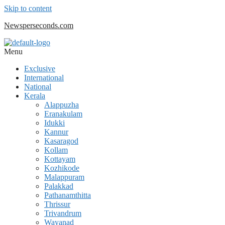
Skip to content
Newsperseconds.com
Menu
Exclusive
International
National
Kerala
Alappuzha
Eranakulam
Idukki
Kannur
Kasaragod
Kollam
Kottayam
Kozhikode
Malappuram
Palakkad
Pathanamthitta
Thrissur
Trivandrum
Wayanad