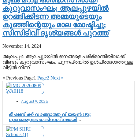
മുഖം മറച്ച് അര്‍ദ്ധനഗ്നരായി
കുറുവാസംഘം; ആലപ്പുഴയില്‍
ഉറങ്ങിക്കിടന്ന അമ്മയുടെയും
കുഞ്ഞിന്റെയും മാല മോഷ്ടിച്ചു;
സിസിടിവി ദൃശ്യങ്ങള്‍ പുറത്ത്
November 14, 2024
ആലപ്പുഴ: ആലപ്പുഴയില്‍ ജനങ്ങളെ പരിഭ്രാന്തിയിലാക്കി
വീണ്ടും കുറുവാസംഘം. പുന്നപ്രയില്‍ ഉള്‍പ്രദേശത്തുള്ള
വീട്ടില്‍ നിന്ന്
« Previous
Page
1
Page
2
Next »
August 9, 2026
ഭീഷണിക്ക് വഴങ്ങാത്ത വിജയൻ IPS;
ഗുണ്ടകളുടെ പേടിസ്വപ്നമായി
കാർത്തിക്—ചെന്നിത്തലയുടെ ‘പവർ
ഹോം’ ഓപ്പറേഷനിൽ ആയങ്കി
കുടുങ്ങി!