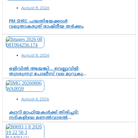
August 8, 2026
PM SHRI: പദ്ധതിയേക്കാൾ
വലുതാകരുത് രാഷ്ട്രീയ തർക്കം
August 8, 2026
ഒളിവിൽ ആയങ്കി… വെല്ലുവിളി
തുടരുന്നു! പോലീസ് വല മുറുകുന്നു;
പിടികൂടാൻ SIT രംഗത്ത്. ഇനി ചോദ്യം
ആയങ്കി എവിടെ എന്നത് മാത്രം അല്ല
—ആയങ്കി കസ്റ്റഡിയിലായാൽ
പുറത്തുവരുക എന്തൊക്കെ
August 6, 2026
വിവരങ്ങൾ?”
ക്വാറി മാഫിയകൾക്ക് തിരിച്ചടി;
നദികളിലെ മണൽവാരൽ
പുനരാരംഭിക്കാൻ വി.ഡി. സർക്കാർ
തീരുമാനം