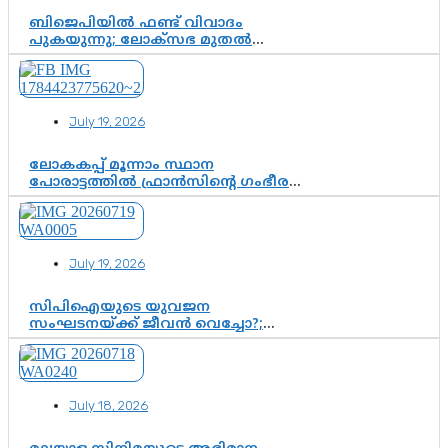
ബിജെപിയിൽ ഫണ്ട് വിവാദം
പുകയുന്നു; ലോക്സഭ മുതൽ
നിയമസഭ വരെ 140 മണ്ഡലങ്ങളിലെ
ഫണ്ട് വിനിയോഗം
പരിശോധിക്കുമോ? കേന്ദ്രത്തിനും
ആർഎസ്എസിനും കേരള
July 19, 2026
ഘടകത്തോട് അതൃപ്തി
ലോകകപ്പ് മൂന്നാം സ്ഥാന
പോരാട്ടത്തിൽ ഫ്രാൻസിന്റെ ഗംഭീര
തിരിച്ചുവരവ്; ഗോൾവേട്ടയിൽ
മെസ്സിയെ മറികടന്ന് എംബാപ്പെ
July 19, 2026
സിപിഐയുടെ യുവജന
സംഘടനയ്ക്ക് ജീവൻ വെച്ചോ?;
ജിസ്മോന്റെ വിമർശനം രാഷ്ട്രീയ
ഇരട്ടത്താപ്പെന്ന് ചർച്ച
July 18, 2026