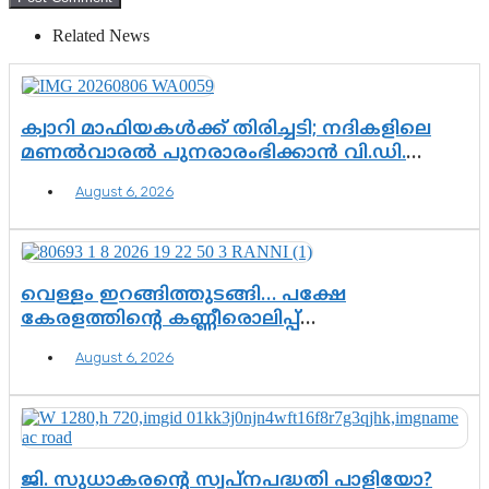
Related News
ക്വാറി മാഫിയകൾക്ക് തിരിച്ചടി; നദികളിലെ
മണൽവാരൽ പുനരാരംഭിക്കാൻ വി.ഡി.
സർക്കാർ തീരുമാനം
August 6, 2026
വെള്ളം ഇറങ്ങിത്തുടങ്ങി… പക്ഷേ
കേരളത്തിന്റെ കണ്ണീരൊലിപ്പ്
എന്നവസാനിക്കും?
August 6, 2026
ജി. സുധാകരന്റെ സ്വപ്നപദ്ധതി പാളിയോ?