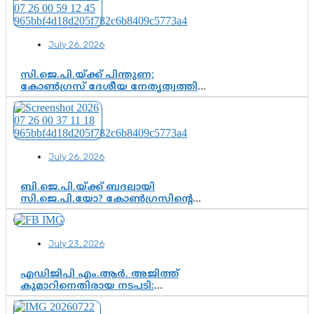
തീരുമാനം; വീണയ്‌ക്കെതിരെ
കൂടുതൽ തെളിവുകൾ പരിശോധിച്ച്
ഇഡി
July 26, 2026
സി.ജെ.പി.യ്ക്ക് പിന്തുണ;
കോൺഗ്രസ് ദേശീയ നേതൃത്വത്തിൽ
ആശങ്കയോ? പാർട്ടിക്കുള്ളിൽ
ഭിന്നാഭിപ്രായമെന്ന വിലയിരുത്തൽ
July 26, 2026
ബി.ജെ.പി.യ്ക്ക് ബദലായി
സി.ജെ.പി.യോ? കോൺഗ്രസിന്റെ
രാഷ്ട്രീയ ഇടം കൈവശപ്പെടുത്താൻ
സിജെപി ഉയർന്നുകഴിഞ്ഞോ?
ഇന്ത്യൻ രാഷ്ട്രീയത്തിലെ പുതിയ
July 23, 2026
വഴിത്തിരിവ്
എഡിജിപി എം.ആർ. അജിത്ത്
കുമാറിനെതിരായ നടപടി:
സസ്പെൻഷനിൽ ഒതുങ്ങുമോ,
അതോ കൂടുതൽ കടുത്ത