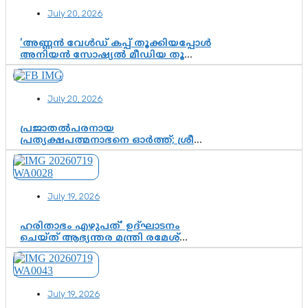
July 20, 2026
‘അണ്ണൻ വേൾഡ് കപ്പ് തൂക്കിയപ്പോൾ
അനിയൻ സോഷ്യൽ മീഡിയ തൂക്കി’;
ലാമിൻ യമാലിന്റെ
കിരീടധാരണത്തിനിടെ
ശ്രദ്ധാകേന്ദ്രമായി മൂന്ന് വയസ്സുകാരൻ
July 20, 2026
ചുണക്കുട്ടൻ
പ്രജാതൽപരനായ
പ്രത്യക്ഷപത്മനാഭനെ ഓർത്ത്; ശ്രീ
ചിത്തിര തിരുനാൾ മഹാരാജാവിന്റെ
35-ാം നാടുനീങ്ങൽ ദിനം ഇന്ന്
July 19, 2026
ഹരിതാഭം എഴുപത്’ ഉദ്ഘാടനം
ചെയ്ത് ആഭ്യന്തര മന്ത്രി രമേശ്
ചെന്നിത്തല; ആർ. ഹരികുമാറിന്റെ
സപ്തതി ആഘോഷങ്ങൾക്ക്
പ്രൗഢമായ തുടക്കം
July 19, 2026