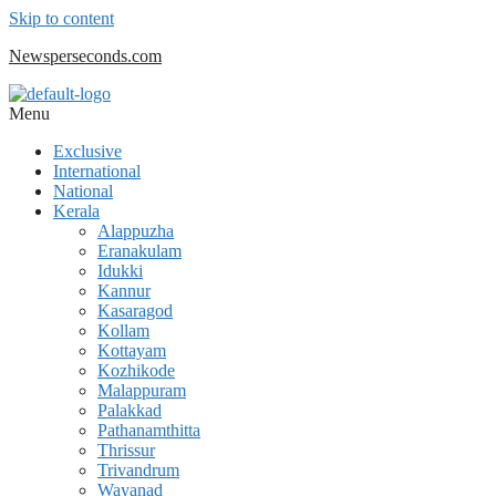
Skip to content
Newsperseconds.com
Menu
Exclusive
International
National
Kerala
Alappuzha
Eranakulam
Idukki
Kannur
Kasaragod
Kollam
Kottayam
Kozhikode
Malappuram
Palakkad
Pathanamthitta
Thrissur
Trivandrum
Wayanad