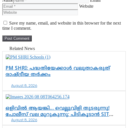
Name
Email
Website
Save my name, email, and website in this browser for the next
time I comment.
Related News
PM SHRI: പദ്ധതിയേക്കാൾ വലുതാകരുത്
രാഷ്ട്രീയ തർക്കം
August 8, 2026
ഒളിവിൽ ആയങ്കി… വെല്ലുവിളി തുടരുന്നു!
പോലീസ് വല മുറുകുന്നു; പിടികൂടാൻ SIT
August 8, 2026
രംഗത്ത്. ഇനി ചോദ്യം ആയങ്കി എവിടെ
എന്നത് മാത്രം അല്ല—ആയങ്കി