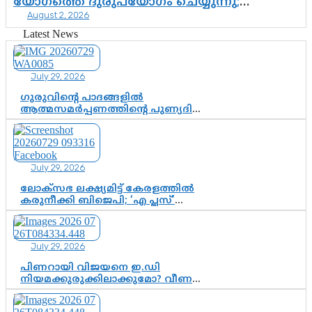
യോഗത്തെ ദുരുപയോഗം ചെയ്യുന്നു;
August 2, 2026
ശ്രീനാരായണ പ്രസ്ഥാനത്തെ കാർന്നുതിന്നുന്ന
വിഷവിത്ത്: ഗോകുലം ഗോപാലൻ
Latest News
July 29, 2026
ഗുരുവിന്റെ പാദങ്ങളിൽ
ആത്മസമർപ്പണത്തിന്റെ പുണ്യദിനം;
മാതാ അമൃതാനന്ദമയി മഠത്തിൽ
ഭക്തിസാന്ദ്രമായി ഗുരുപൂർണിമ
ആഘോഷം
July 29, 2026
ലോക്സഭ ലക്ഷ്യമിട്ട് കേരളത്തിൽ
കരുനീക്കി ബിജെപി; ‘എ പ്ലസ്’
മണ്ഡലങ്ങളിൽ പ്രമുഖരെ ഇറക്കി
കേന്ദ്രനേതൃത്വം, തിരുവനന്തപുരത്ത്
രാജീവ് ചന്ദ്രശേഖർ, ആറ്റിങ്ങലിൽ
July 29, 2026
കെ. സുരേന്ദ്രൻ; ആലപ്പുഴയിൽ
ശോഭാ സുരേന്ദ്രൻ..
പിണറായി വിജയനെ ഇ.ഡി
നിയമക്കുരുക്കിലാക്കുമോ? വീണ
വിജയൻ മാപ്പുസാക്ഷിയാകുമോ?
കർത്തയുടെ മൊഴി നിർണായക