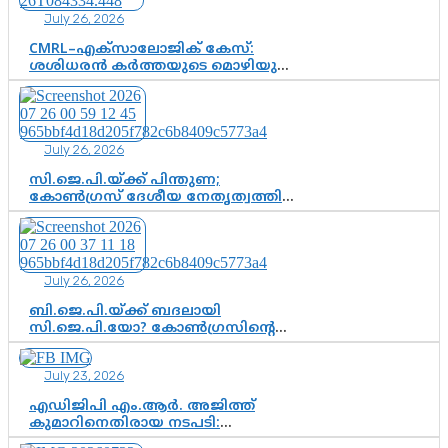
വഴിത്തിരിവാകുമോ?
July 26, 2026
CMRL–എക്‌സാലോജിക് കേസ്:
ശശിധരൻ കർത്തയുടെ മൊഴിയുടെ
അടിസ്ഥാനത്തിൽ പിണറായി
വിജയനെ ചോദ്യം ചെയ്യുന്നതിൽ ഉടൻ
തീരുമാനം; വീണയ്‌ക്കെതിരെ
കൂടുതൽ തെളിവുകൾ പരിശോധിച്ച്
July 26, 2026
ഇഡി
സി.ജെ.പി.യ്ക്ക് പിന്തുണ;
കോൺഗ്രസ് ദേശീയ നേതൃത്വത്തിൽ
ആശങ്കയോ? പാർട്ടിക്കുള്ളിൽ
ഭിന്നാഭിപ്രായമെന്ന വിലയിരുത്തൽ
July 26, 2026
ബി.ജെ.പി.യ്ക്ക് ബദലായി
സി.ജെ.പി.യോ? കോൺഗ്രസിന്റെ
രാഷ്ട്രീയ ഇടം കൈവശപ്പെടുത്താൻ
സിജെപി ഉയർന്നുകഴിഞ്ഞോ?
July 23, 2026
ഇന്ത്യൻ രാഷ്ട്രീയത്തിലെ പുതിയ
വഴിത്തിരിവ്
എഡിജിപി എം.ആർ. അജിത്ത്
കുമാറിനെതിരായ നടപടി:
സസ്പെൻഷനിൽ ഒതുങ്ങുമോ,