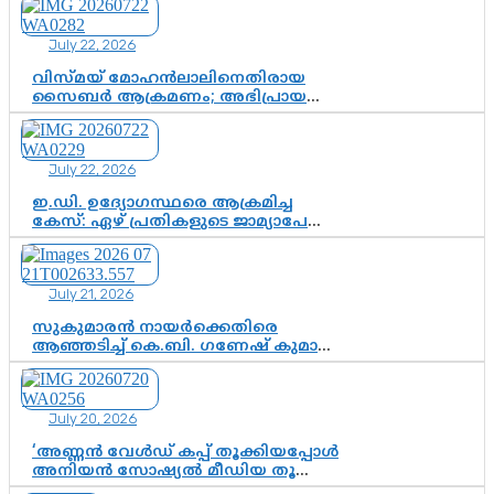
അതോ കൂടുതൽ കടുത്ത
നടപടികളിലേക്കോ?
July 22, 2026
വിസ്മയ് മോഹൻലാലിനെതിരായ
സൈബർ ആക്രമണം; അഭിപ്രായ
സ്വാതന്ത്ര്യത്തെ നിശ്ശബ്ദമാക്കുന്ന
ഡിജിറ്റൽ ഗുണ്ടായിസത്തിന് അറുതി
വേണം
July 22, 2026
ഇ.ഡി. ഉദ്യോഗസ്ഥരെ ആക്രമിച്ച
കേസ്: ഏഴ് പ്രതികളുടെ ജാമ്യാപേക്ഷ
വീണ്ടും തള്ളി; അന്വേഷണം തുടരാൻ
കോടതി അനുമതി
July 21, 2026
സുകുമാരൻ നായർക്കെതിരെ
ആഞ്ഞടിച്ച് കെ.ബി. ഗണേഷ് കുമാർ,
വി.ഡി. സതീശന് പൂർണ പിന്തുണ
July 20, 2026
‘അണ്ണൻ വേൾഡ് കപ്പ് തൂക്കിയപ്പോൾ
അനിയൻ സോഷ്യൽ മീഡിയ തൂക്കി’;
ലാമിൻ യമാലിന്റെ