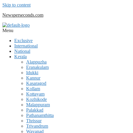
Skip to content
Newsperseconds.com
Menu
Exclusive
International
National
Kerala
Alappuzha
Eranakulam
Idukki
Kannur
Kasaragod
Kollam
Kottayam
Kozhikode
Malappuram
Palakkad
Pathanamthitta
Thrissur
Trivandrum
Wayanad