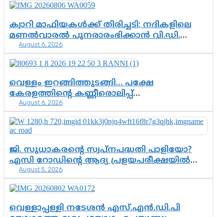
കസ്റ്റഡിയിലായാൽ പുറത്തുവരുക
എന്തൊക്കെ വിവരങ്ങൾ?”
ക്വാറി മാഫിയകൾക്ക് തിരിച്ചടി; നദികളിലെ
മണൽവാരൽ പുനരാരംഭിക്കാൻ വി.ഡി.
August 6, 2026
സർക്കാർ തീരുമാനം
വെള്ളം ഇറങ്ങിത്തുടങ്ങി… പക്ഷേ
കേരളത്തിന്റെ കണ്ണീരൊലിപ്പ്
August 6, 2026
എന്നവസാനിക്കും?
ജി. സുധാകരന്റെ സ്വപ്നപദ്ധതി പാളിയോ?
എസി റോഡിന്റെ ആദ്യ പ്രളയപരീക്ഷയിൽ
August 5, 2026
ഉയരുന്നത് ഗുരുതര ചോദ്യങ്ങൾ
വെള്ളാപ്പള്ളി നടേശൻ എസ്.എൻ.ഡി.പി