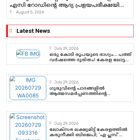
എസി റോഡിന്റെ ആദ്യ പ്രളയപരീക്ഷയിൽ
ഉയരുന്നത് ഗുരുതര ചോദ്യങ്ങൾ
August 5, 2026
Latest News
July 29, 2026
ഒരു കോടി രൂപയുടെ ഭാഗ്യം… പത്ത്
വർഷത്തെ ദുരിതം! കേരള ലോട്ടറി
സംവിധാനത്തെ ചോദ്യം ചെയ്ത്
കോയയുടെ പോരാട്ടം
July 29, 2026
ഗുരുവിന്റെ പാദങ്ങളിൽ
ആത്മസമർപ്പണത്തിന്റെ
പുണ്യദിനം; മാതാ അമൃതാനന്ദമയി
മഠത്തിൽ ഭക്തിസാന്ദ്രമായി
ഗുരുപൂർണിമ ആഘോഷം
July 29, 2026
ലോക്സഭ ലക്ഷ്യമിട്ട് കേരളത്തിൽ
കരുനീക്കി ബിജെപി; ‘എ പ്ലസ്’