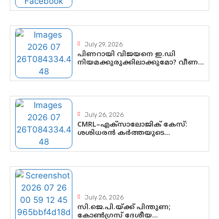
മണ്ഡലങ്ങളിൽ പ്രമുഖരെ ഇറക്കി
കേന്ദ്രനേതൃത്വം,
തിരുവനന്തപുരത്ത് രാജീവ്
ചന്ദ്രശേഖർ, ആറ്റിങ്ങലിൽ കെ.
സുരേന്ദ്രൻ; ആലപ്പുഴയിൽ ശോഭാ
സുരേന്ദ്രൻ..
July 29, 2026
പിണറായി വിജയനെ ഇ.ഡി
നിയമക്കുരുക്കിലാക്കുമോ? വീണ
വിജയൻ മാപ്പുസാക്ഷിയാകുമോ?
കർത്തയുടെ മൊഴി നിർണായക
വഴിത്തിരിവാകുമോ?
July 26, 2026
CMRL–എക്‌സാലോജിക് കേസ്:
ശശിധരൻ കർത്തയുടെ
മൊഴിയുടെ അടിസ്ഥാനത്തിൽ
പിണറായി വിജയനെ ചോദ്യം
ചെയ്യുന്നതിൽ ഉടൻ തീരുമാനം;
വീണയ്‌ക്കെതിരെ കൂടുതൽ
തെളിവുകൾ പരിശോധിച്ച് ഇഡി
July 26, 2026
സി.ജെ.പി.യ്ക്ക് പിന്തുണ;
കോൺഗ്രസ് ദേശീയ