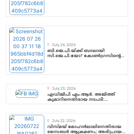
നേതൃത്വത്തിൽ ആശങ്കയോ?
പാർട്ടിക്കുള്ളിൽ ഭിന്നാഭിപ്രായമെന്ന
വിലയിരുത്തൽ
July 26, 2026
ബി.ജെ.പി.യ്ക്ക് ബദലായി
സി.ജെ.പി.യോ? കോൺഗ്രസിന്റെ
രാഷ്ട്രീയ ഇടം
കൈവശപ്പെടുത്താൻ സിജെപി
ഉയർന്നുകഴിഞ്ഞോ? ഇന്ത്യൻ
രാഷ്ട്രീയത്തിലെ പുതിയ
വഴിത്തിരിവ്
July 23, 2026
എഡിജിപി എം.ആർ. അജിത്ത്
കുമാറിനെതിരായ നടപടി:
സസ്പെൻഷനിൽ ഒതുങ്ങുമോ,
അതോ കൂടുതൽ കടുത്ത
നടപടികളിലേക്കോ?
July 22, 2026
വിസ്മയ് മോഹൻലാലിനെതിരായ
സൈബർ ആക്രമണം; അഭിപ്രായ