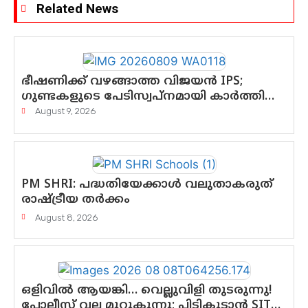
Related News
ഭീഷണിക്ക് വഴങ്ങാത്ത വിജയൻ IPS;
ഗുണ്ടകളുടെ പേടിസ്വപ്നമായി കാർത്തിക്
—ചെന്നിത്തലയുടെ ‘പവർ ഹോം’
August 9, 2026
ഓപ്പറേഷനിൽ ആയങ്കി കുടുങ്ങി!
PM SHRI: പദ്ധതിയേക്കാൾ വലുതാകരുത്
രാഷ്ട്രീയ തർക്കം
August 8, 2026
ഒളിവിൽ ആയങ്കി… വെല്ലുവിളി തുടരുന്നു!
പോലീസ് വല മുറുകുന്നു; പിടികൂടാൻ SIT