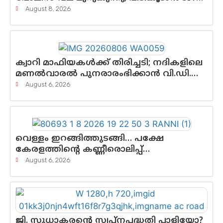
രംഗത്ത്. ഇനി ചോദ്യം ആയങ്കി എവിടെ
August 8, 2026
എന്നത് മാത്രം അല്ല—ആയങ്കി
കസ്റ്റഡിയിലായാൽ പുറത്തുവരുക
എന്തൊക്കെ വിവരങ്ങൾ?”
ക്വാറി മാഫിയകൾക്ക് തിരിച്ചടി; നദികളിലെ
മണൽവാരൽ പുനരാരംഭിക്കാൻ വി.ഡി.
സർക്കാർ തീരുമാനം
August 6, 2026
വെള്ളം ഇറങ്ങിത്തുടങ്ങി… പക്ഷേ
കേരളത്തിന്റെ കണ്ണീരൊലിപ്പ്
എന്നവസാനിക്കും?
August 6, 2026
ജി. സുധാകരന്റെ സ്വപ്നപദ്ധതി പാളിയോ?