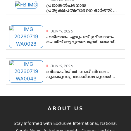
പ്രജാതൽപരനായ
പ്രത്യക്ഷപത്മനാഭനെ ഓർത്ത്; ശ്രീ
ചിത്തിര തിരുനാൾ
മഹാരാജാവിന്റെ 35-ാം നാടുനീങ്ങൽ
ദിനം ഇന്ന്
July 19, 2026
ഹരിതാഭം എഴുപത്’ ഉദ്ഘാടനം
ചെയ്ത് ആഭ്യന്തര മന്ത്രി രമേശ്
ചെന്നിത്തല; ആർ. ഹരികുമാറിന്റെ
സപ്തതി ആഘോഷങ്ങൾക്ക്
പ്രൗഢമായ തുടക്കം
July 19, 2026
ബിജെപിയിൽ ഫണ്ട് വിവാദം
പുകയുന്നു; ലോക്സഭ മുതൽ
നിയമസഭ വരെ 140
മണ്ഡലങ്ങളിലെ ഫണ്ട് വിനിയോഗം
പരിശോധിക്കുമോ? കേന്ദ്രത്തിനും
ആർഎസ്എസിനും കേരള
ഘടകത്തോട് അതൃപ്തി
ABOUT US
Stay Informed with Exclusive International, National,
Kerala News, Astrology Insights, Cinema Updates,