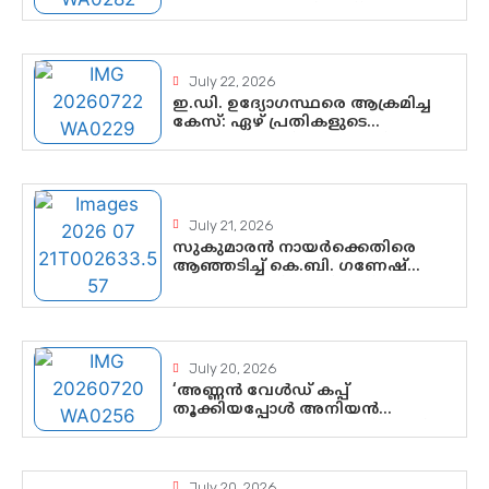
സ്വാതന്ത്ര്യത്തെ നിശ്ശബ്ദമാക്കുന്ന
ഡിജിറ്റൽ ഗുണ്ടായിസത്തിന്
അറുതി വേണം
July 22, 2026
ഇ.ഡി. ഉദ്യോഗസ്ഥരെ ആക്രമിച്ച
കേസ്: ഏഴ് പ്രതികളുടെ
ജാമ്യാപേക്ഷ വീണ്ടും തള്ളി;
അന്വേഷണം തുടരാൻ കോടതി
അനുമതി
July 21, 2026
സുകുമാരൻ നായർക്കെതിരെ
ആഞ്ഞടിച്ച് കെ.ബി. ഗണേഷ്
കുമാർ, വി.ഡി. സതീശന് പൂർണ
പിന്തുണ
July 20, 2026
‘അണ്ണൻ വേൾഡ് കപ്പ്
തൂക്കിയപ്പോൾ അനിയൻ
സോഷ്യൽ മീഡിയ തൂക്കി’; ലാമിൻ
യമാലിന്റെ കിരീടധാരണത്തിനിടെ
ശ്രദ്ധാകേന്ദ്രമായി മൂന്ന്
വയസ്സുകാരൻ ചുണക്കുട്ടൻ
July 20, 2026