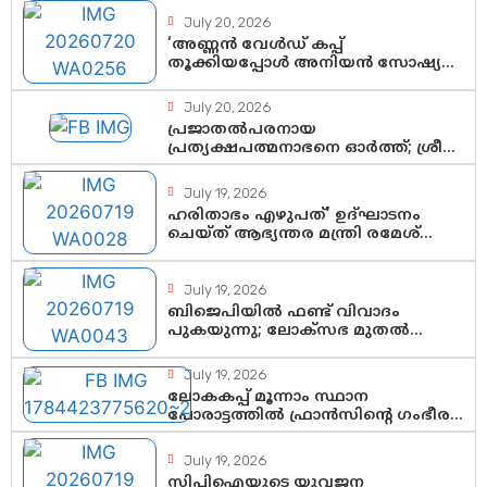
July 20, 2026
‘അണ്ണൻ വേൾഡ് കപ്പ്
തൂക്കിയപ്പോൾ അനിയൻ സോഷ്യൽ
മീഡിയ തൂക്കി’; ലാമിൻ യമാലിന്റെ
കിരീടധാരണത്തിനിടെ
July 20, 2026
ശ്രദ്ധാകേന്ദ്രമായി മൂന്ന്
പ്രജാതൽപരനായ
വയസ്സുകാരൻ ചുണക്കുട്ടൻ
പ്രത്യക്ഷപത്മനാഭനെ ഓർത്ത്; ശ്രീ
ചിത്തിര തിരുനാൾ മഹാരാജാവിന്റെ
35-ാം നാടുനീങ്ങൽ ദിനം ഇന്ന്
July 19, 2026
ഹരിതാഭം എഴുപത്’ ഉദ്ഘാടനം
ചെയ്ത് ആഭ്യന്തര മന്ത്രി രമേശ്
ചെന്നിത്തല; ആർ. ഹരികുമാറിന്റെ
സപ്തതി ആഘോഷങ്ങൾക്ക്
പ്രൗഢമായ തുടക്കം
July 19, 2026
ബിജെപിയിൽ ഫണ്ട് വിവാദം
പുകയുന്നു; ലോക്സഭ മുതൽ
നിയമസഭ വരെ 140 മണ്ഡലങ്ങളിലെ
ഫണ്ട് വിനിയോഗം
July 19, 2026
പരിശോധിക്കുമോ? കേന്ദ്രത്തിനും
ലോകകപ്പ് മൂന്നാം സ്ഥാന
ആർഎസ്എസിനും കേരള
പോരാട്ടത്തിൽ ഫ്രാൻസിന്റെ ഗംഭീര
ഘടകത്തോട് അതൃപ്തി
തിരിച്ചുവരവ്; ഗോൾവേട്ടയിൽ
മെസ്സിയെ മറികടന്ന് എംബാപ്പെ
July 19, 2026
സിപിഐയുടെ യുവജന