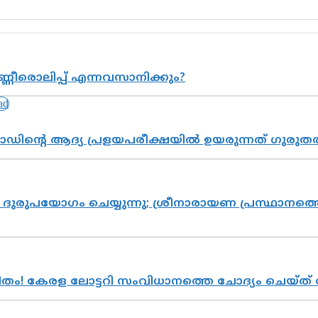
്ണീരൊലിപ്പ് എന്നവസാനിക്കും?
ോഡിന്റെ ആദ്യ പ്രളയപരീക്ഷയിൽ ഉയരുന്നത് ഗുരുത
ുരുപയോഗം ചെയ്യുന്നു; ശ്രീനാരായണ പ്രസ്ഥാനത്തെ
രിതം! കേരള ലോട്ടറി സംവിധാനത്തെ ചോദ്യം ചെയ്ത