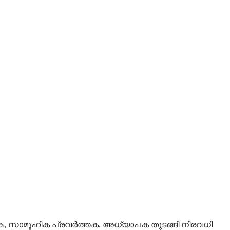
ംഭക, സാമൂഹിക പ്രവർത്തക, അധ്യാപക തുടങ്ങി നിരവധി