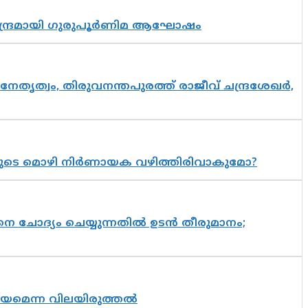
സാന്ദ്രമായി ഗുരുപൂർണിമ ആഘോഷം
നേതൃത്വം, തിരുവനന്തപുരത്ത് രാജീവ് ചന്ദ്രശേഖർ,
യുടെ മൊഴി നിർണായക വഴിത്തിരിവാകുമോ?
ചോദ്യം ചെയ്യുന്നതിൽ ഉടൻ തീരുമാനം;
്രായമെന്ന വിലയിരുത്തൽ