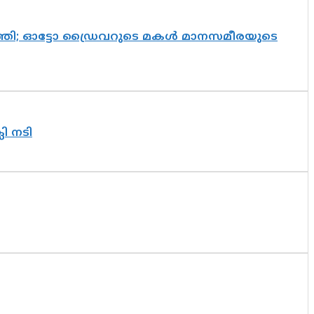
െത്തി; ഓട്ടോ ഡ്രൈവറുടെ മകൾ മാനസമീരയുടെ
ലി നടി