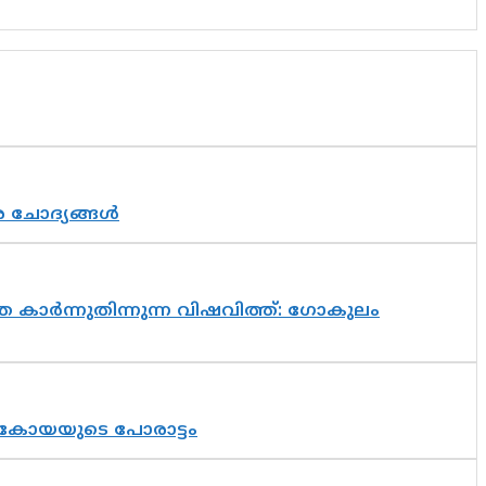
ര ചോദ്യങ്ങൾ
 കാർന്നുതിന്നുന്ന വിഷവിത്ത്: ഗോകുലം
് കോയയുടെ പോരാട്ടം