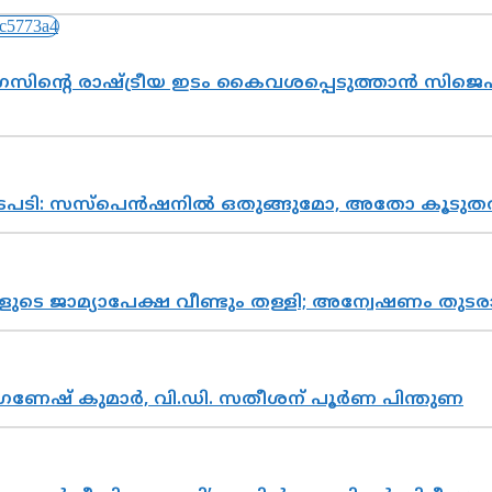
സിന്റെ രാഷ്ട്രീയ ഇടം കൈവശപ്പെടുത്താൻ സിജെപി
നടപടി: സസ്പെൻഷനിൽ ഒതുങ്ങുമോ, അതോ കൂടുതൽ
ികളുടെ ജാമ്യാപേക്ഷ വീണ്ടും തള്ളി; അന്വേഷണം 
ഗണേഷ് കുമാർ, വി.ഡി. സതീശന് പൂർണ പിന്തുണ