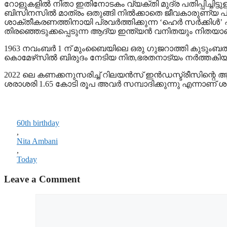
റോളുകളിൽ നിതാ ഇതിനോടകം വ്യക്തി മുദ്ര പതിപ്പിച്ചിട
ബിസിനസിൽ മാത്രം ഒതുങ്ങി നിൽക്കാതെ ജീവകാരുണ്യ പ്
ശാക്തീകരണത്തിനായി പ്രവർത്തിക്കുന്ന ‘ഹെർ സർക്കിൾ’ 
തിരഞ്ഞെടുക്കപ്പെടുന്ന ആദ്യ ഇന്ത്യൻ വനിതയും നിതയാ
1963 നവംബർ 1 ന് മുംബൈയിലെ ഒരു ഗുജറാത്തി കുടുംബത
കൊമേഴ്‌സിൽ ബിരുദം നേടിയ നിത,ഭരതനാട്യം നർത്തകിയു
2022 ലെ കണക്കനുസരിച്ച് റിലയൻസ് ഇൻഡസ്ട്രീസിന്റെ 
ശരാശരി 1.65 കോടി രൂപ അവർ സമ്പാദിക്കുന്നു എന്നാണ് ശ
60th birthday
,
Nita Ambani
,
Today
Leave a Comment