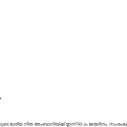
ം
 ഭാര്യ നിത അംബാനിയ്ക്ക് ഇന്ന് 60-‍ാം ജന്മദിനം. സംര