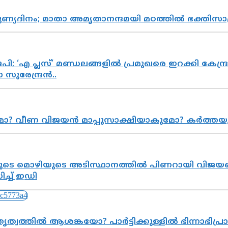
പുണ്യദിനം; മാതാ അമൃതാനന്ദമയി മഠത്തിൽ ഭക്തി
; ‘എ പ്ലസ്’ മണ്ഡലങ്ങളിൽ പ്രമുഖരെ ഇറക്കി കേന്ദ്ര
സുരേന്ദ്രൻ..
ുമോ? വീണ വിജയൻ മാപ്പുസാക്ഷിയാകുമോ? കർത്ത
െ മൊഴിയുടെ അടിസ്ഥാനത്തിൽ പിണറായി വിജയനെ 
്ച് ഇഡി
ത്വത്തിൽ ആശങ്കയോ? പാർട്ടിക്കുള്ളിൽ ഭിന്നാഭിപ