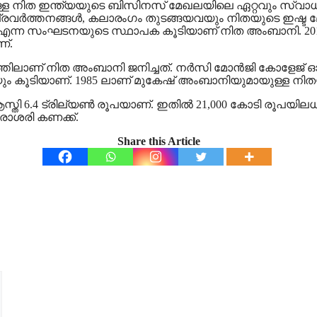
്ടുള്ള നിത ഇന്ത്യയുടെ ബിസിനസ് മേഖലയിലെ ഏറ്റവും സ്വാ
രവർത്തനങ്ങൾ, കലാരംഗം തുടങ്ങയവയും നിതയുടെ ഇഷ്ട മേഖ
എന്ന സംഘടനയുടെ സ്ഥാപക കൂടിയാണ് നിത അംബാനി. 2016ൽ അന
ണ്.
്തിലാണ് നിത അംബാനി ജനിച്ചത്. നർസി മോൻജി കോളേജ് 
ം കൂടിയാണ്. 1985 ലാണ് മുകേഷ് അംബാനിയുമായുള്ള നിത
ആസ്തി 6.4 ട്രില്യൺ രൂപയാണ്. ഇതിൽ 21,000 കോടി രൂപ
രാശരി കണക്ക്.
Share this Article