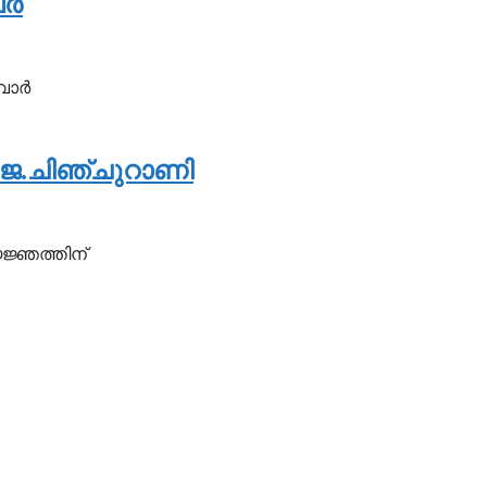
്‍
ാര്‍
 ജെ.ചിഞ്ചുറാണി
യജ്ഞത്തിന്