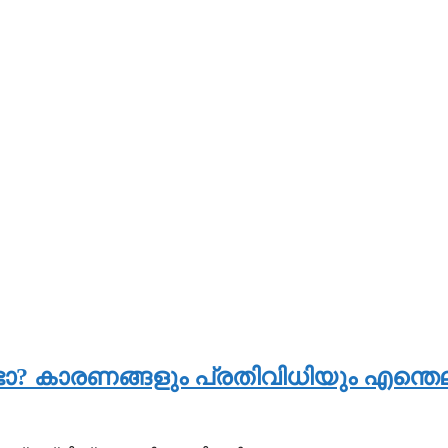
്ടോ? കാരണങ്ങളും പ്രതിവിധിയും എന്തെല