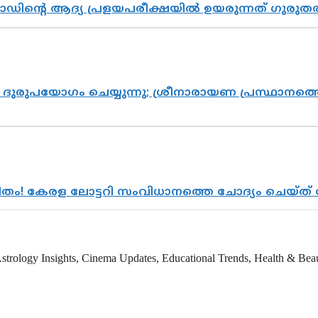
ോഡിന്റെ ആദ്യ പ്രളയപരീക്ഷയിൽ ഉയരുന്നത് ഗുരുത
ുരുപയോഗം ചെയ്യുന്നു; ശ്രീനാരായണ പ്രസ്ഥാനത്തെ
രിതം! കേരള ലോട്ടറി സംവിധാനത്തെ ചോദ്യം ചെയ്ത
strology Insights, Cinema Updates, Educational Trends, Health & Beauty