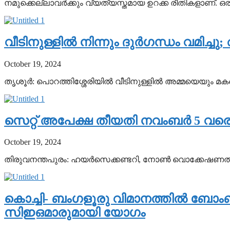
നമുക്കെല്ലാവര്‍ക്കും വ്യത്യസ്തമായ ഉറക്ക രീതികളാണ്. ഒരു വ
വീടിനുള്ളില്‍ നിന്നും ദുര്‍ഗന്ധം വമിച
October 19, 2024
തൃശൂര്‍: പൊറത്തിശ്ശേരിയില്‍ വീടിനുള്ളില്‍ അമ്മയെയും മക
സെറ്റ് അപേക്ഷ തീയതി നവംബര്‍ 5 വരെ ദീര
October 19, 2024
തിരുവനന്തപുരം: ഹയര്‍സെക്കണ്ടറി, നോണ്‍ വൊക്കേഷണല്
കൊച്ചി- ബംഗളൂരു വിമാനത്തില്‍ ബോംബ്
സിഇഒമാരുമായി യോഗം