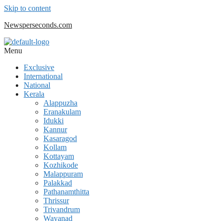
Skip to content
Newsperseconds.com
Menu
Exclusive
International
National
Kerala
Alappuzha
Eranakulam
Idukki
Kannur
Kasaragod
Kollam
Kottayam
Kozhikode
Malappuram
Palakkad
Pathanamthitta
Thrissur
Trivandrum
Wayanad