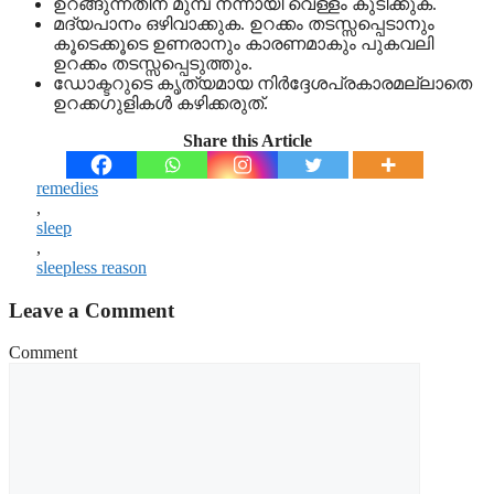
ഉറങ്ങുന്നതിന് മുമ്പ് നന്നായി വെള്ളം കുടിക്കുക.
മദ്യപാനം ഒഴിവാക്കുക. ഉറക്കം തടസ്സപ്പെടാനും
കൂടെക്കൂടെ ഉണരാനും കാരണമാകും പുകവലി
ഉറക്കം തടസ്സപ്പെടുത്തും.
ഡോക്ടറുടെ കൃത്യമായ നിര്‍ദ്ദേശപ്രകാരമല്ലാതെ
ഉറക്കഗുളികള്‍ കഴിക്കരുത്.
Share this Article
remedies
,
sleep
,
sleepless reason
Leave a Comment
Comment