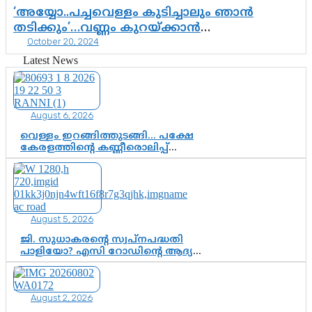
‘അയ്യോ..പച്ചവെള്ളം കുടിച്ചാലും ഞാന്‍
തടിക്കും’…വണ്ണം കുറയ്ക്കാന്‍
October 20, 2024
കഷ്ടപ്പെടുന്നവരാണോ നിങ്ങള്‍? ജിമ്മില്‍
പോകാതെ വണ്ണം കുറയ്ക്കാനുള്ള വഴികള്‍….
Latest News
August 6, 2026
വെള്ളം ഇറങ്ങിത്തുടങ്ങി… പക്ഷേ
കേരളത്തിന്റെ കണ്ണീരൊലിപ്പ്
എന്നവസാനിക്കും?
August 5, 2026
ജി. സുധാകരന്റെ സ്വപ്നപദ്ധതി
പാളിയോ? എസി റോഡിന്റെ ആദ്യ
പ്രളയപരീക്ഷയിൽ ഉയരുന്നത്
ഗുരുതര ചോദ്യങ്ങൾ
August 2, 2026