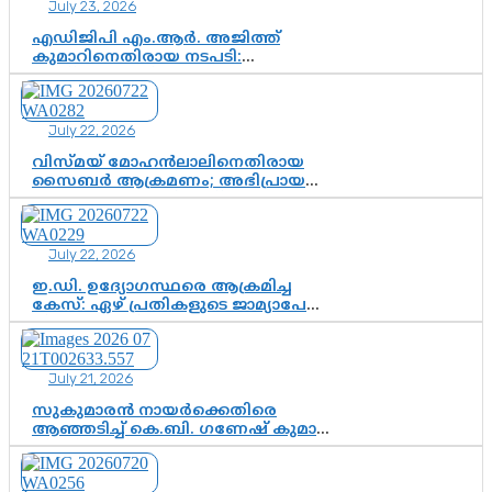
July 23, 2026
ഇന്ത്യൻ രാഷ്ട്രീയത്തിലെ പുതിയ
വഴിത്തിരിവ്
എഡിജിപി എം.ആർ. അജിത്ത്
കുമാറിനെതിരായ നടപടി:
സസ്പെൻഷനിൽ ഒതുങ്ങുമോ,
അതോ കൂടുതൽ കടുത്ത
നടപടികളിലേക്കോ?
July 22, 2026
വിസ്മയ് മോഹൻലാലിനെതിരായ
സൈബർ ആക്രമണം; അഭിപ്രായ
സ്വാതന്ത്ര്യത്തെ നിശ്ശബ്ദമാക്കുന്ന
ഡിജിറ്റൽ ഗുണ്ടായിസത്തിന് അറുതി
വേണം
July 22, 2026
ഇ.ഡി. ഉദ്യോഗസ്ഥരെ ആക്രമിച്ച
കേസ്: ഏഴ് പ്രതികളുടെ ജാമ്യാപേക്ഷ
വീണ്ടും തള്ളി; അന്വേഷണം തുടരാൻ
കോടതി അനുമതി
July 21, 2026
സുകുമാരൻ നായർക്കെതിരെ
ആഞ്ഞടിച്ച് കെ.ബി. ഗണേഷ് കുമാർ,
വി.ഡി. സതീശന് പൂർണ പിന്തുണ