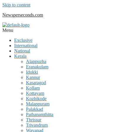
Skip to content
Newsperseconds.com
Menu
Exclusive
International
National
Kerala
Alappuzha
Eranakulam
Idukki
Kannur
Kasaragod
Kollam
Kottayam
Kozhikode
Malappuram
Palakkad
Pathanamthitta
Thrissur
Trivandrum
Wayanad