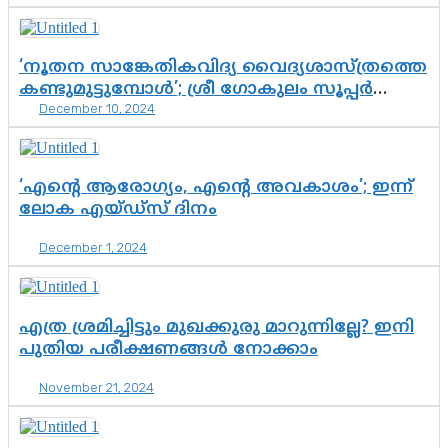
‘നൂതന സാങ്കേതികവിദ്യ വൈദ്യശാസ്ത്രത്തെ
കണ്ടുമുട്ടുമ്പോള്‍’; ശ്രീ ഗോകുലം സൂപ്പര്‍
December 10, 2024
സ്‌പെഷ്യാലിറ്റി ഹോസ്പിറ്റലിലെ സീനിയര്‍
കണ്‍സള്‍ട്ടന്റ് ആന്റ് ഹെഡ് ഡോ. സുരേഷ്
എസ് പിള്ള സംസാരിക്കുന്നു…
‘എന്റെ ആരോഗ്യം, എന്റെ അവകാശം’; ഇന്ന്
ലോക എയ്ഡ്‌സ് ദിനം
December 1, 2024
എത്ര ശ്രമിച്ചിട്ടും മുഖക്കുരു മാറുന്നില്ലേ? ഇനി
പുതിയ പരീക്ഷണങ്ങള്‍ നോക്കാം
November 21, 2024