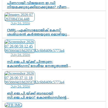
ശോഭാ സുരേന്ദ്രൻ..
പിണറായി വിജയനെ ഇ.ഡി
നിയമക്കുരുക്കിലാക്കുമോ? വീണ
വിജയൻ മാപ്പുസാക്ഷിയാകുമോ?
കർത്തയുടെ മൊഴി നിർണായക
വഴിത്തിരിവാകുമോ?
July 26, 2026
CMRL–എക്‌സാലോജിക് കേസ്:
ശശിധരൻ കർത്തയുടെ മൊഴിയുടെ
അടിസ്ഥാനത്തിൽ പിണറായി
വിജയനെ ചോദ്യം ചെയ്യുന്നതിൽ ഉടൻ
തീരുമാനം; വീണയ്‌ക്കെതിരെ
കൂടുതൽ തെളിവുകൾ പരിശോധിച്ച്
July 26, 2026
ഇഡി
സി.ജെ.പി.യ്ക്ക് പിന്തുണ;
കോൺഗ്രസ് ദേശീയ നേതൃത്വത്തിൽ
ആശങ്കയോ? പാർട്ടിക്കുള്ളിൽ
ഭിന്നാഭിപ്രായമെന്ന വിലയിരുത്തൽ
July 26, 2026
ബി.ജെ.പി.യ്ക്ക് ബദലായി
സി.ജെ.പി.യോ? കോൺഗ്രസിന്റെ
രാഷ്ട്രീയ ഇടം കൈവശപ്പെടുത്താൻ
സിജെപി ഉയർന്നുകഴിഞ്ഞോ?