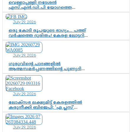
വെള്ളാപ്പള്ളി നടേശൻ
എസ്.എൻ.ഡി.പി യോഗത്തെ
ദുരുപയോഗം ചെയ്യുന്നു;
ശ്രീനാരായണ പ്രസ്ഥാനത്തെ
July 29, 2026
കാർന്നുതിന്നുന്ന വിഷവിത്ത്:
ഗോകുലം ഗോപാലൻ
ഒരു കോടി രൂപയുടെ ഭാഗ്യം… പത്ത്
വർഷത്തെ ദുരിതം! കേരള ലോട്ടറി
സംവിധാനത്തെ ചോദ്യം ചെയ്ത്
കോയയുടെ പോരാട്ടം
July 29, 2026
ഗുരുവിന്റെ പാദങ്ങളിൽ
ആത്മസമർപ്പണത്തിന്റെ പുണ്യദിനം;
മാതാ അമൃതാനന്ദമയി മഠത്തിൽ
ഭക്തിസാന്ദ്രമായി ഗുരുപൂർണിമ
ആഘോഷം
July 29, 2026
ലോക്സഭ ലക്ഷ്യമിട്ട് കേരളത്തിൽ
കരുനീക്കി ബിജെപി; ‘എ പ്ലസ്’
മണ്ഡലങ്ങളിൽ പ്രമുഖരെ ഇറക്കി
കേന്ദ്രനേതൃത്വം, തിരുവനന്തപുരത്ത്
രാജീവ് ചന്ദ്രശേഖർ, ആറ്റിങ്ങലിൽ
July 29, 2026
കെ. സുരേന്ദ്രൻ; ആലപ്പുഴയിൽ