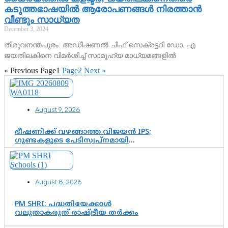
കടുത്തഭാഷയില്‍ ആരോപണങ്ങള്‍ നിരത്താന്‍
വീണ്ടും സാധ്യത
December 3, 2024
തിരുവനന്തപുരം: അഡീഷണല്‍ ചീഫ് സെക്രട്ടറി ഡോ. എ
ജയതിലകിനെ വിമര്‍ശിച്ച് സാമൂഹ്യ മാധ്യമങ്ങളില്‍
« Previous
Page
1
Page
2
Next »
August 9, 2026
ഭീഷണിക്ക് വഴങ്ങാത്ത വിജയൻ IPS;
ഗുണ്ടകളുടെ പേടിസ്വപ്നമായി
കാർത്തിക്—ചെന്നിത്തലയുടെ ‘പവർ
ഹോം’ ഓപ്പറേഷനിൽ ആയങ്കി
കുടുങ്ങി!
August 8, 2026
PM SHRI: പദ്ധതിയേക്കാൾ
വലുതാകരുത് രാഷ്ട്രീയ തർക്കം