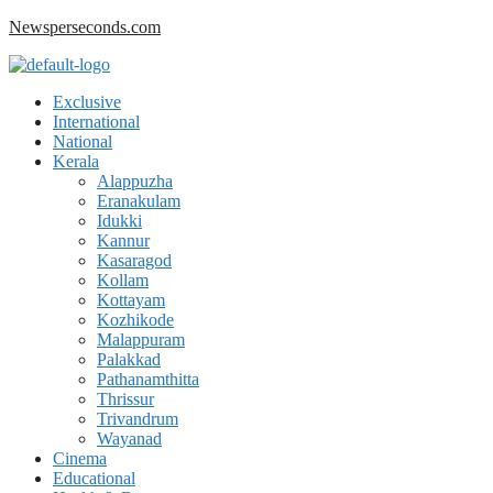
Skip
Newsperseconds.com
to
content
Menu
Exclusive
International
National
Kerala
Alappuzha
Eranakulam
Idukki
Kannur
Kasaragod
Kollam
Kottayam
Kozhikode
Malappuram
Palakkad
Pathanamthitta
Thrissur
Trivandrum
Wayanad
Cinema
Educational