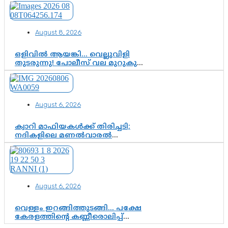
August 8, 2026
ഒളിവിൽ ആയങ്കി… വെല്ലുവിളി
തുടരുന്നു! പോലീസ് വല മുറുകുന്നു;
പിടികൂടാൻ SIT രംഗത്ത്. ഇനി ചോദ്യം
ആയങ്കി എവിടെ എന്നത് മാത്രം അല്ല
—ആയങ്കി കസ്റ്റഡിയിലായാൽ
പുറത്തുവരുക എന്തൊക്കെ
August 6, 2026
വിവരങ്ങൾ?”
ക്വാറി മാഫിയകൾക്ക് തിരിച്ചടി;
നദികളിലെ മണൽവാരൽ
പുനരാരംഭിക്കാൻ വി.ഡി. സർക്കാർ
തീരുമാനം
August 6, 2026
വെള്ളം ഇറങ്ങിത്തുടങ്ങി… പക്ഷേ
കേരളത്തിന്റെ കണ്ണീരൊലിപ്പ്
എന്നവസാനിക്കും?