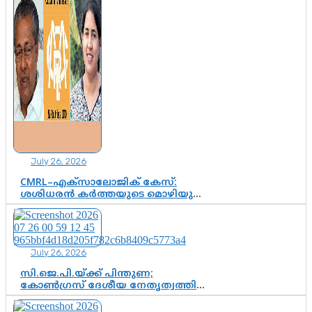
July 26, 2026
CMRL–എക്‌സാലോജിക് കേസ്:
ശശിധരൻ കർത്തയുടെ മൊഴിയുടെ
അടിസ്ഥാനത്തിൽ പിണറായി
വിജയനെ ചോദ്യം ചെയ്യുന്നതിൽ ഉടൻ
തീരുമാനം; വീണയ്‌ക്കെതിരെ
കൂടുതൽ തെളിവുകൾ പരിശോധിച്ച്
July 26, 2026
ഇഡി
സി.ജെ.പി.യ്ക്ക് പിന്തുണ;
കോൺഗ്രസ് ദേശീയ നേതൃത്വത്തിൽ
ആശങ്കയോ? പാർട്ടിക്കുള്ളിൽ
ഭിന്നാഭിപ്രായമെന്ന വിലയിരുത്തൽ