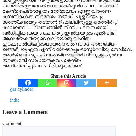
തടസ്സപ്പെടുമെന്ന ആശങ്ക ഉയർന്ന സാഹചര്യത്തില്‍
ഗാര്‍ഹിക ഉപഭോക്താക്കള്‍ക്ക് മുന്‍ഗണന നല്‍കാന്‍
കേന്ദ്ര പെട്രോളിയം മന്ത്രാലയം എണ്ണ വിതരണ
കമ്പനികള്‍ക്ക് നിര്‍ദ്ദേശം നല്‍കി. പൂഴ്ത്തിവയ്പ്പും
കരിഞ്ചന്തയും തടയാന്‍ റീഫില്ലിനുള്ള കാത്തിരിപ്പ്
കാലയളവ് 21 ദിവസത്തില്‍ നിന്ന് 25 ദിവസമായി
വര്‍ധിപ്പിക്കുകയും ചെയ്തു. ഇന്ത്യയുടെ എല്‍പിജി
ആവശ്യകതയുടെ വലിയൊരു വിഹിതം
ഇറക്കുമതിയിലൂടെയായതിനാല്‍ സൗദി അറേബ്യ,
ഖത്തര്‍, യുഎഇ എന്നിവയ്ക്കൊപ്പം ഓസ്ട്രേലിയ, നോര്‍വേ,
അള്‍ജീരിയ തുടങ്ങിയ രാജ്യങ്ങളില്‍ നിന്നുള്ള പുതിയ
ഇറക്കുമതി സാധ്യതകളും കേന്ദ്രം
അന്വേഷിച്ചുകൊണ്ടിരിക്കുകയാണ്.
Share this Article
gas cylinder
,
india
Leave a Comment
Comment