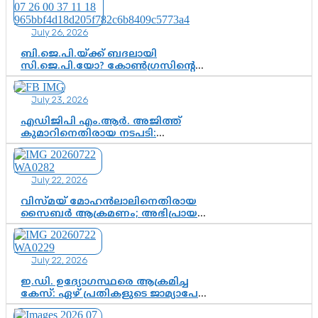
July 26, 2026
ബി.ജെ.പി.യ്ക്ക് ബദലായി
സി.ജെ.പി.യോ? കോൺഗ്രസിന്റെ
രാഷ്ട്രീയ ഇടം കൈവശപ്പെടുത്താൻ
സിജെപി ഉയർന്നുകഴിഞ്ഞോ?
July 23, 2026
ഇന്ത്യൻ രാഷ്ട്രീയത്തിലെ പുതിയ
വഴിത്തിരിവ്
എഡിജിപി എം.ആർ. അജിത്ത്
കുമാറിനെതിരായ നടപടി:
സസ്പെൻഷനിൽ ഒതുങ്ങുമോ,
അതോ കൂടുതൽ കടുത്ത
നടപടികളിലേക്കോ?
July 22, 2026
വിസ്മയ് മോഹൻലാലിനെതിരായ
സൈബർ ആക്രമണം; അഭിപ്രായ
സ്വാതന്ത്ര്യത്തെ നിശ്ശബ്ദമാക്കുന്ന
ഡിജിറ്റൽ ഗുണ്ടായിസത്തിന് അറുതി
വേണം
July 22, 2026
ഇ.ഡി. ഉദ്യോഗസ്ഥരെ ആക്രമിച്ച
കേസ്: ഏഴ് പ്രതികളുടെ ജാമ്യാപേക്ഷ
വീണ്ടും തള്ളി; അന്വേഷണം തുടരാൻ