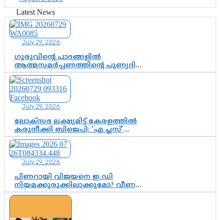
ശ്രീനാരായണ പ്രസ്ഥാനത്തെ കാർന്നുതിന്നുന്ന
വിഷവിത്ത്: ഗോകുലം ഗോപാലൻ
Latest News
July 29, 2026
ഗുരുവിന്റെ പാദങ്ങളിൽ
ആത്മസമർപ്പണത്തിന്റെ പുണ്യദിനം;
മാതാ അമൃതാനന്ദമയി മഠത്തിൽ
ഭക്തിസാന്ദ്രമായി ഗുരുപൂർണിമ
ആഘോഷം
July 29, 2026
ലോക്സഭ ലക്ഷ്യമിട്ട് കേരളത്തിൽ
കരുനീക്കി ബിജെപി; ‘എ പ്ലസ്’
മണ്ഡലങ്ങളിൽ പ്രമുഖരെ ഇറക്കി
കേന്ദ്രനേതൃത്വം, തിരുവനന്തപുരത്ത്
രാജീവ് ചന്ദ്രശേഖർ, ആറ്റിങ്ങലിൽ
July 29, 2026
കെ. സുരേന്ദ്രൻ; ആലപ്പുഴയിൽ
ശോഭാ സുരേന്ദ്രൻ..
പിണറായി വിജയനെ ഇ.ഡി
നിയമക്കുരുക്കിലാക്കുമോ? വീണ
വിജയൻ മാപ്പുസാക്ഷിയാകുമോ?
കർത്തയുടെ മൊഴി നിർണായക
വഴിത്തിരിവാകുമോ?