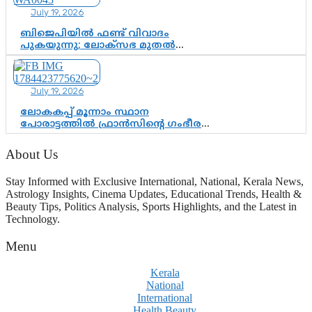
പ്രൗഢമായ തുടക്കം
July 19, 2026
ബിജെപിയിൽ ഫണ്ട് വിവാദം
പുകയുന്നു; ലോക്സഭ മുതൽ
നിയമസഭ വരെ 140 മണ്ഡലങ്ങളിലെ
ഫണ്ട് വിനിയോഗം
പരിശോധിക്കുമോ? കേന്ദ്രത്തിനും
July 19, 2026
ആർഎസ്എസിനും കേരള
ഘടകത്തോട് അതൃപ്തി
ലോകകപ്പ് മൂന്നാം സ്ഥാന
പോരാട്ടത്തിൽ ഫ്രാൻസിന്റെ ഗംഭീര
തിരിച്ചുവരവ്; ഗോൾവേട്ടയിൽ
മെസ്സിയെ മറികടന്ന് എംബാപ്പെ
About Us
Stay Informed with Exclusive International, National, Kerala News,
Astrology Insights, Cinema Updates, Educational Trends, Health &
Beauty Tips, Politics Analysis, Sports Highlights, and the Latest in
Technology.
Menu
Kerala
National
International
Health Beauty