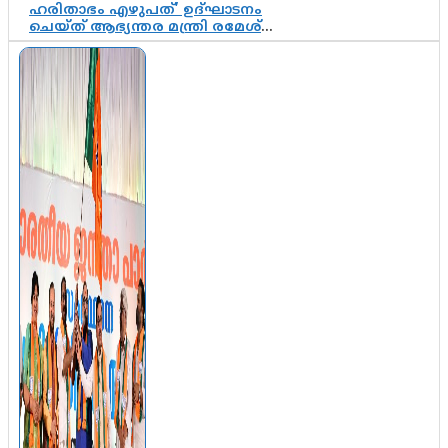
ഹരിതാഭം എഴുപത്’ ഉദ്ഘാടനം
ചെയ്ത് ആഭ്യന്തര മന്ത്രി രമേശ്
ചെന്നിത്തല; ആർ. ഹരികുമാറിന്റെ
സപ്തതി ആഘോഷങ്ങൾക്ക്
പ്രൗഢമായ തുടക്കം