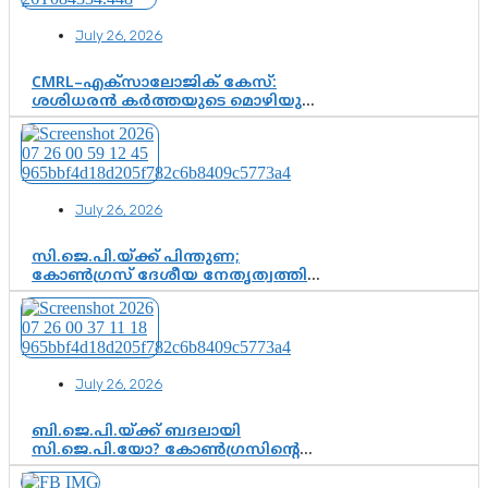
വഴിത്തിരിവാകുമോ?
July 26, 2026
CMRL–എക്‌സാലോജിക് കേസ്:
ശശിധരൻ കർത്തയുടെ മൊഴിയുടെ
അടിസ്ഥാനത്തിൽ പിണറായി
വിജയനെ ചോദ്യം ചെയ്യുന്നതിൽ ഉടൻ
തീരുമാനം; വീണയ്‌ക്കെതിരെ
കൂടുതൽ തെളിവുകൾ പരിശോധിച്ച്
ഇഡി
July 26, 2026
സി.ജെ.പി.യ്ക്ക് പിന്തുണ;
കോൺഗ്രസ് ദേശീയ നേതൃത്വത്തിൽ
ആശങ്കയോ? പാർട്ടിക്കുള്ളിൽ
ഭിന്നാഭിപ്രായമെന്ന വിലയിരുത്തൽ
July 26, 2026
ബി.ജെ.പി.യ്ക്ക് ബദലായി
സി.ജെ.പി.യോ? കോൺഗ്രസിന്റെ
രാഷ്ട്രീയ ഇടം കൈവശപ്പെടുത്താൻ
സിജെപി ഉയർന്നുകഴിഞ്ഞോ?