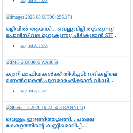
August 8, 2026
ഒളിവിൽ ആയങ്കി… വെല്ലുവിളി തുടരുന്നു!
പോലീസ് വല മുറുകുന്നു; പിടികൂടാൻ SIT
രംഗത്ത്. ഇനി ചോദ്യം ആയങ്കി എവിടെ
August 8, 2026
എന്നത് മാത്രം അല്ല—ആയങ്കി
കസ്റ്റഡിയിലായാൽ പുറത്തുവരുക
എന്തൊക്കെ വിവരങ്ങൾ?”
ക്വാറി മാഫിയകൾക്ക് തിരിച്ചടി; നദികളിലെ
മണൽവാരൽ പുനരാരംഭിക്കാൻ വി.ഡി.
സർക്കാർ തീരുമാനം
August 6, 2026
വെള്ളം ഇറങ്ങിത്തുടങ്ങി… പക്ഷേ
കേരളത്തിന്റെ കണ്ണീരൊലിപ്പ്
എന്നവസാനിക്കും?