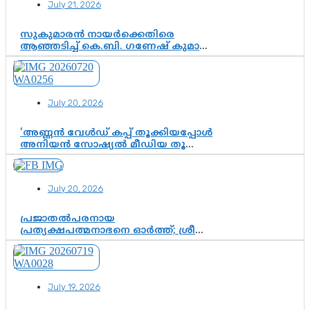
July 21, 2026
സുകുമാരൻ നായർക്കെതിരെ
ആഞ്ഞടിച്ച് കെ.ബി. ഗണേഷ് കുമാർ,
വി.ഡി. സതീശന് പൂർണ പിന്തുണ
July 20, 2026
‘അണ്ണൻ വേൾഡ് കപ്പ് തൂക്കിയപ്പോൾ
അനിയൻ സോഷ്യൽ മീഡിയ തൂക്കി’;
ലാമിൻ യമാലിന്റെ
കിരീടധാരണത്തിനിടെ
ശ്രദ്ധാകേന്ദ്രമായി മൂന്ന് വയസ്സുകാരൻ
July 20, 2026
ചുണക്കുട്ടൻ
പ്രജാതൽപരനായ
പ്രത്യക്ഷപത്മനാഭനെ ഓർത്ത്; ശ്രീ
ചിത്തിര തിരുനാൾ മഹാരാജാവിന്റെ
35-ാം നാടുനീങ്ങൽ ദിനം ഇന്ന്
July 19, 2026