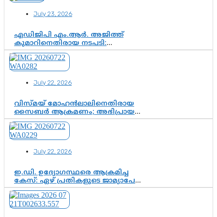
ഇന്ത്യൻ രാഷ്ട്രീയത്തിലെ പുതിയ
July 23, 2026
വഴിത്തിരിവ്
എഡിജിപി എം.ആർ. അജിത്ത്
കുമാറിനെതിരായ നടപടി:
സസ്പെൻഷനിൽ ഒതുങ്ങുമോ,
അതോ കൂടുതൽ കടുത്ത
നടപടികളിലേക്കോ?
July 22, 2026
വിസ്മയ് മോഹൻലാലിനെതിരായ
സൈബർ ആക്രമണം; അഭിപ്രായ
സ്വാതന്ത്ര്യത്തെ നിശ്ശബ്ദമാക്കുന്ന
ഡിജിറ്റൽ ഗുണ്ടായിസത്തിന് അറുതി
വേണം
July 22, 2026
ഇ.ഡി. ഉദ്യോഗസ്ഥരെ ആക്രമിച്ച
കേസ്: ഏഴ് പ്രതികളുടെ ജാമ്യാപേക്ഷ
വീണ്ടും തള്ളി; അന്വേഷണം തുടരാൻ
കോടതി അനുമതി