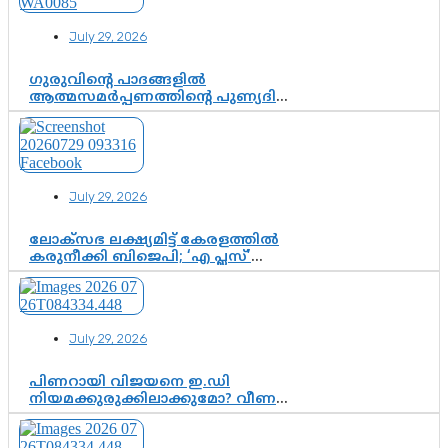
July 29, 2026
ഗുരുവിന്റെ പാദങ്ങളിൽ
ആത്മസമർപ്പണത്തിന്റെ പുണ്യദിനം;
മാതാ അമൃതാനന്ദമയി മഠത്തിൽ
ഭക്തിസാന്ദ്രമായി ഗുരുപൂർണിമ
ആഘോഷം
July 29, 2026
ലോക്സഭ ലക്ഷ്യമിട്ട് കേരളത്തിൽ
കരുനീക്കി ബിജെപി; ‘എ പ്ലസ്’
മണ്ഡലങ്ങളിൽ പ്രമുഖരെ ഇറക്കി
കേന്ദ്രനേതൃത്വം, തിരുവനന്തപുരത്ത്
രാജീവ് ചന്ദ്രശേഖർ, ആറ്റിങ്ങലിൽ
കെ. സുരേന്ദ്രൻ; ആലപ്പുഴയിൽ
July 29, 2026
ശോഭാ സുരേന്ദ്രൻ..
പിണറായി വിജയനെ ഇ.ഡി
നിയമക്കുരുക്കിലാക്കുമോ? വീണ
വിജയൻ മാപ്പുസാക്ഷിയാകുമോ?
കർത്തയുടെ മൊഴി നിർണായക