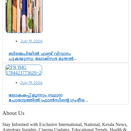
July 19, 2026
ബിജെപിയിൽ ഫണ്ട് വിവാദം
പുകയുന്നു; ലോക്സഭ മുതൽ
നിയമസഭ വരെ 140 മണ്ഡലങ്ങളിലെ
ഫണ്ട് വിനിയോഗം
പരിശോധിക്കുമോ? കേന്ദ്രത്തിനും
ആർഎസ്എസിനും കേരള
July 19, 2026
ഘടകത്തോട് അതൃപ്തി
ലോകകപ്പ് മൂന്നാം സ്ഥാന
പോരാട്ടത്തിൽ ഫ്രാൻസിന്റെ ഗംഭീര
തിരിച്ചുവരവ്; ഗോൾവേട്ടയിൽ
മെസ്സിയെ മറികടന്ന് എംബാപ്പെ
About Us
Stay Informed with Exclusive International, National, Kerala News,
Astrology Insights, Cinema Updates, Educational Trends, Health &