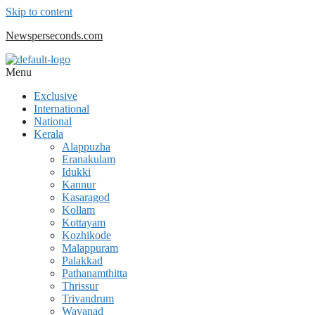
Skip to content
Newsperseconds.com
Menu
Exclusive
International
National
Kerala
Alappuzha
Eranakulam
Idukki
Kannur
Kasaragod
Kollam
Kottayam
Kozhikode
Malappuram
Palakkad
Pathanamthitta
Thrissur
Trivandrum
Wayanad