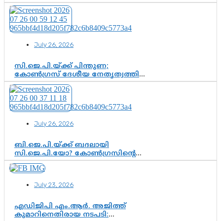
അടിസ്ഥാനത്തിൽ പിണറായി
വിജയനെ ചോദ്യം ചെയ്യുന്നതിൽ ഉടൻ
തീരുമാനം; വീണയ്‌ക്കെതിരെ
കൂടുതൽ തെളിവുകൾ പരിശോധിച്ച്
ഇഡി
July 26, 2026
സി.ജെ.പി.യ്ക്ക് പിന്തുണ;
കോൺഗ്രസ് ദേശീയ നേതൃത്വത്തിൽ
ആശങ്കയോ? പാർട്ടിക്കുള്ളിൽ
ഭിന്നാഭിപ്രായമെന്ന വിലയിരുത്തൽ
July 26, 2026
ബി.ജെ.പി.യ്ക്ക് ബദലായി
സി.ജെ.പി.യോ? കോൺഗ്രസിന്റെ
രാഷ്ട്രീയ ഇടം കൈവശപ്പെടുത്താൻ
സിജെപി ഉയർന്നുകഴിഞ്ഞോ?
ഇന്ത്യൻ രാഷ്ട്രീയത്തിലെ പുതിയ
July 23, 2026
വഴിത്തിരിവ്
എഡിജിപി എം.ആർ. അജിത്ത്
കുമാറിനെതിരായ നടപടി: