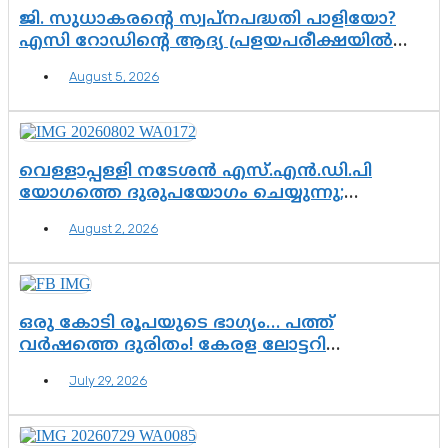
ജി. സുധാകരന്റെ സ്വപ്നപദ്ധതി പാളിയോ?
എസി റോഡിന്റെ ആദ്യ പ്രളയപരീക്ഷയിൽ
ഉയരുന്നത് ഗുരുതര ചോദ്യങ്ങൾ
August 5, 2026
വെള്ളാപ്പള്ളി നടേശൻ എസ്.എൻ.ഡി.പി
യോഗത്തെ ദുരുപയോഗം ചെയ്യുന്നു;
ശ്രീനാരായണ പ്രസ്ഥാനത്തെ കാർന്നുതിന്നുന്ന
August 2, 2026
വിഷവിത്ത്: ഗോകുലം ഗോപാലൻ
ഒരു കോടി രൂപയുടെ ഭാഗ്യം… പത്ത്
വർഷത്തെ ദുരിതം! കേരള ലോട്ടറി
സംവിധാനത്തെ ചോദ്യം ചെയ്ത് കോയയുടെ
July 29, 2026
പോരാട്ടം