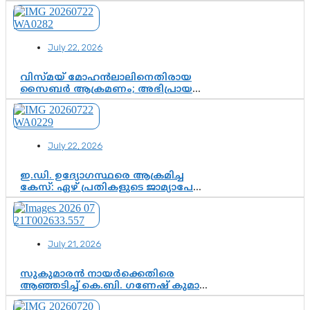
സസ്പെൻഷനിൽ ഒതുങ്ങുമോ,
അതോ കൂടുതൽ കടുത്ത
നടപടികളിലേക്കോ?
July 22, 2026
വിസ്മയ് മോഹൻലാലിനെതിരായ
സൈബർ ആക്രമണം; അഭിപ്രായ
സ്വാതന്ത്ര്യത്തെ നിശ്ശബ്ദമാക്കുന്ന
ഡിജിറ്റൽ ഗുണ്ടായിസത്തിന് അറുതി
വേണം
July 22, 2026
ഇ.ഡി. ഉദ്യോഗസ്ഥരെ ആക്രമിച്ച
കേസ്: ഏഴ് പ്രതികളുടെ ജാമ്യാപേക്ഷ
വീണ്ടും തള്ളി; അന്വേഷണം തുടരാൻ
കോടതി അനുമതി
July 21, 2026
സുകുമാരൻ നായർക്കെതിരെ
ആഞ്ഞടിച്ച് കെ.ബി. ഗണേഷ് കുമാർ,
വി.ഡി. സതീശന് പൂർണ പിന്തുണ