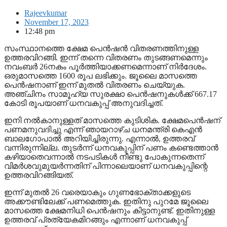
Rajeevkumar
November 17, 2023
12:48 pm
സംസ്ഥാനത്തെ ക്ഷേമ പെൻഷൻ വിതരണത്തിനുള്ള
ഉത്തരവിറങ്ങി. ഇന്ന് തന്നെ വിതരണം തുടങ്ങണമെന്നും
നവംബർ 26നകം പൂർത്തിയാക്കണമെന്നാണ് നിർദേശം.
ഒരുമാസത്തെ 1600 രൂപ ലഭിക്കും. ജൂലെെ മാസത്തെ
പെൻഷനാണ് ഇന്ന് മുതൽ വിതരണം ചെയ്യുക.
അഞ്ചിനം സാമൂഹ്യ സുരക്ഷാ പെൻഷനുകൾക്ക് 667.17
കോടി രൂപയാണ് ധനവകുപ്പ് അനുവദിച്ചത്.
ഇനി നൽകാനുള്ളത് മാസത്തെ കുടിശിക. ക്ഷേമപെൻഷന്
പണമനുവദിച്ചു എന്ന് ഞായറാഴ്ച ധനമന്ത്രി കെഎൻ
ബാലഗോപാൽ അറിയിച്ചിരുന്നു. എന്നാൽ, ഉത്തരവ്
വന്നിരുന്നില്ല. തുടർന്ന് ധനവകുപ്പിന് പണം കണ്ടെത്താൻ
കഴിയാതെവന്നാൽ നടപടികൾ നീണ്ടു പോകുന്നതെന്ന്
വിമർശവുമുയർന്നതിന് പിന്നാലെയാണ് ധനവകുപ്പിന്റെ
ഉത്തരവിറങ്ങിയത്.
ഇന്ന് മുതൽ 26 വരെയാകും ഗുണഭോക്താക്കളുടെ
അക്കൗണ്ടിലേക്ക് പണമെത്തുക. ഇതിനു പുറമേ ജൂലൈ
മാസത്തെ ക്ഷേമനിധി പെൻഷനും കിട്ടാനുണ്ട്. ഇതിനുള്ള
ഉത്തരവ് പ്രത്യേകമിറങ്ങും എന്നാണ് ധനവകുപ്പ്