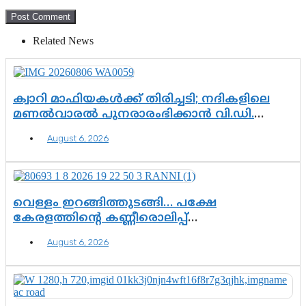
Related News
ക്വാറി മാഫിയകൾക്ക് തിരിച്ചടി; നദികളിലെ
മണൽവാരൽ പുനരാരംഭിക്കാൻ വി.ഡി.
സർക്കാർ തീരുമാനം
August 6, 2026
വെള്ളം ഇറങ്ങിത്തുടങ്ങി… പക്ഷേ
കേരളത്തിന്റെ കണ്ണീരൊലിപ്പ്
എന്നവസാനിക്കും?
August 6, 2026