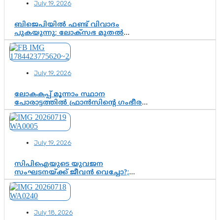
July 19, 2026
ബിജെപിയിൽ ഫണ്ട് വിവാദം
പുകയുന്നു; ലോക്സഭ മുതൽ
നിയമസഭ വരെ 140 മണ്ഡലങ്ങളിലെ
ഫണ്ട് വിനിയോഗം
പരിശോധിക്കുമോ? കേന്ദ്രത്തിനും
ആർഎസ്എസിനും കേരള
July 19, 2026
ഘടകത്തോട് അതൃപ്തി
ലോകകപ്പ് മൂന്നാം സ്ഥാന
പോരാട്ടത്തിൽ ഫ്രാൻസിന്റെ ഗംഭീര
തിരിച്ചുവരവ്; ഗോൾവേട്ടയിൽ
മെസ്സിയെ മറികടന്ന് എംബാപ്പെ
July 19, 2026
സിപിഐയുടെ യുവജന
സംഘടനയ്ക്ക് ജീവൻ വെച്ചോ?;
ജിസ്മോന്റെ വിമർശനം രാഷ്ട്രീയ
ഇരട്ടത്താപ്പെന്ന് ചർച്ച
July 18, 2026