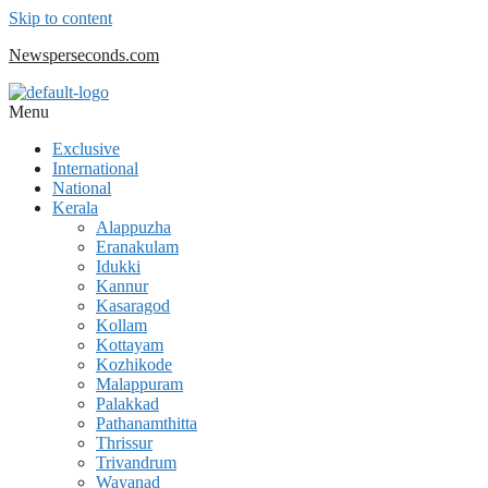
Skip to content
Newsperseconds.com
Menu
Exclusive
International
National
Kerala
Alappuzha
Eranakulam
Idukki
Kannur
Kasaragod
Kollam
Kottayam
Kozhikode
Malappuram
Palakkad
Pathanamthitta
Thrissur
Trivandrum
Wayanad