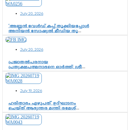
July 20, 2026
‘അണ്ണൻ വേൾഡ് കപ്പ് തൂക്കിയപ്പോൾ
അനിയൻ സോഷ്യൽ മീഡിയ തൂക്കി’;
ലാമിൻ യമാലിന്റെ
കിരീടധാരണത്തിനിടെ
ശ്രദ്ധാകേന്ദ്രമായി മൂന്ന് വയസ്സുകാരൻ
July 20, 2026
ചുണക്കുട്ടൻ
പ്രജാതൽപരനായ
പ്രത്യക്ഷപത്മനാഭനെ ഓർത്ത്; ശ്രീ
ചിത്തിര തിരുനാൾ മഹാരാജാവിന്റെ
35-ാം നാടുനീങ്ങൽ ദിനം ഇന്ന്
July 19, 2026
ഹരിതാഭം എഴുപത്’ ഉദ്ഘാടനം
ചെയ്ത് ആഭ്യന്തര മന്ത്രി രമേശ്
ചെന്നിത്തല; ആർ. ഹരികുമാറിന്റെ
സപ്തതി ആഘോഷങ്ങൾക്ക്
പ്രൗഢമായ തുടക്കം