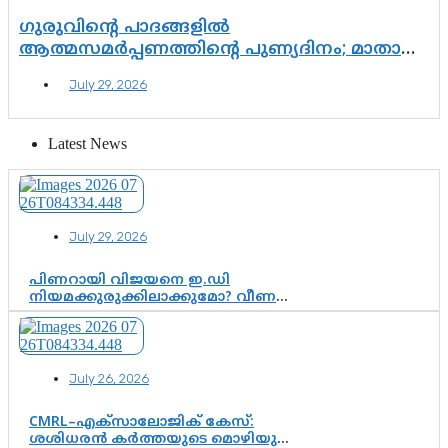
ഗുരുവിന്റെ പാദങ്ങളിൽ
ആത്മസമർപ്പണത്തിന്റെ പുണ്യദിനം; മാതാ
അമൃതാനന്ദമയി മഠത്തിൽ ഭക്തിസാന്ദ്രമായി
July 29, 2026
ഗുരുപൂർണിമ ആഘോഷം
Latest News
July 29, 2026
പിണറായി വിജയനെ ഇ.ഡി
നിയമക്കുരുക്കിലാക്കുമോ? വീണ
വിജയൻ മാപ്പുസാക്ഷിയാകുമോ?
കർത്തയുടെ മൊഴി നിർണായക
വഴിത്തിരിവാകുമോ?
July 26, 2026
CMRL–എക്‌സാലോജിക് കേസ്:
ശശിധരൻ കർത്തയുടെ മൊഴിയുടെ