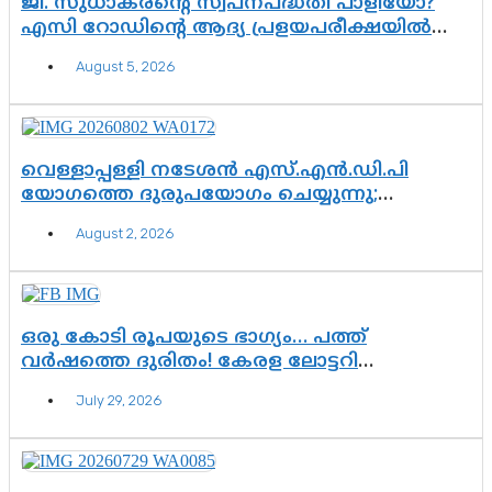
ജി. സുധാകരന്റെ സ്വപ്നപദ്ധതി പാളിയോ?
എസി റോഡിന്റെ ആദ്യ പ്രളയപരീക്ഷയിൽ
ഉയരുന്നത് ഗുരുതര ചോദ്യങ്ങൾ
August 5, 2026
വെള്ളാപ്പള്ളി നടേശൻ എസ്.എൻ.ഡി.പി
യോഗത്തെ ദുരുപയോഗം ചെയ്യുന്നു;
ശ്രീനാരായണ പ്രസ്ഥാനത്തെ കാർന്നുതിന്നുന്ന
August 2, 2026
വിഷവിത്ത്: ഗോകുലം ഗോപാലൻ
ഒരു കോടി രൂപയുടെ ഭാഗ്യം… പത്ത്
വർഷത്തെ ദുരിതം! കേരള ലോട്ടറി
സംവിധാനത്തെ ചോദ്യം ചെയ്ത് കോയയുടെ
July 29, 2026
പോരാട്ടം