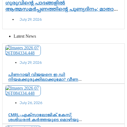
ഗുരുവിന്റെ പാദങ്ങളിൽ
ആത്മസമർപ്പണത്തിന്റെ പുണ്യദിനം; മാതാ
അമൃതാനന്ദമയി മഠത്തിൽ ഭക്തിസാന്ദ്രമായി
July 29, 2026
ഗുരുപൂർണിമ ആഘോഷം
Latest News
July 29, 2026
പിണറായി വിജയനെ ഇ.ഡി
നിയമക്കുരുക്കിലാക്കുമോ? വീണ
വിജയൻ മാപ്പുസാക്ഷിയാകുമോ?
കർത്തയുടെ മൊഴി നിർണായക
വഴിത്തിരിവാകുമോ?
July 26, 2026
CMRL–എക്‌സാലോജിക് കേസ്:
ശശിധരൻ കർത്തയുടെ മൊഴിയുടെ
അടിസ്ഥാനത്തിൽ പിണറായി