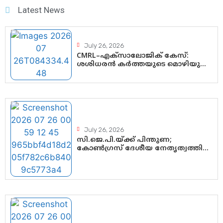
സുരേന്ദ്രൻ; ആലപ്പുഴയിൽ ശോഭാ
Latest News
സുരേന്ദ്രൻ..
July 26, 2026
CMRL–എക്‌സാലോജിക് കേസ്:
ശശിധരൻ കർത്തയുടെ മൊഴിയുടെ
അടിസ്ഥാനത്തിൽ പിണറായി
വിജയനെ ചോദ്യം ചെയ്യുന്നതിൽ
ഉടൻ തീരുമാനം; വീണയ്‌ക്കെതിരെ
കൂടുതൽ തെളിവുകൾ പരിശോധിച്ച്
ഇഡി
July 26, 2026
സി.ജെ.പി.യ്ക്ക് പിന്തുണ;
കോൺഗ്രസ് ദേശീയ നേതൃത്വത്തിൽ
ആശങ്കയോ? പാർട്ടിക്കുള്ളിൽ
ഭിന്നാഭിപ്രായമെന്ന വിലയിരുത്തൽ