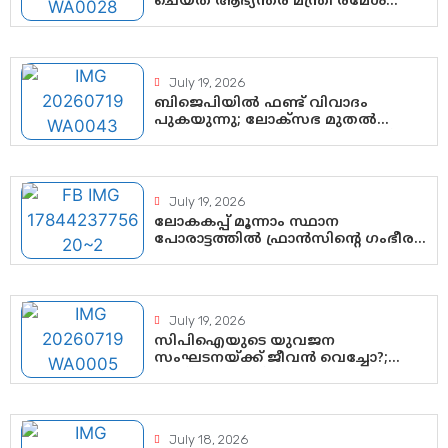
ചെയ്ത് ആഭ്യന്തര മന്ത്രി രമേശ്
ചെന്നിത്തല; ആർ. ഹരികുമാറിന്റെ
സപ്തതി ആഘോഷങ്ങൾക്ക്
പ്രൗഢമായ തുടക്കം
July 19, 2026
ബിജെപിയിൽ ഫണ്ട് വിവാദം
പുകയുന്നു; ലോക്സഭ മുതൽ
നിയമസഭ വരെ 140 മണ്ഡലങ്ങളിലെ
ഫണ്ട് വിനിയോഗം
പരിശോധിക്കുമോ? കേന്ദ്രത്തിനും
ആർഎസ്എസിനും കേരള
July 19, 2026
ഘടകത്തോട് അതൃപ്തി
ലോകകപ്പ് മൂന്നാം സ്ഥാന
പോരാട്ടത്തിൽ ഫ്രാൻസിന്റെ ഗംഭീര
തിരിച്ചുവരവ്; ഗോൾവേട്ടയിൽ
മെസ്സിയെ മറികടന്ന് എംബാപ്പെ
July 19, 2026
സിപിഐയുടെ യുവജന
സംഘടനയ്ക്ക് ജീവൻ വെച്ചോ?;
ജിസ്മോന്റെ വിമർശനം രാഷ്ട്രീയ
ഇരട്ടത്താപ്പെന്ന് ചർച്ച
July 18, 2026