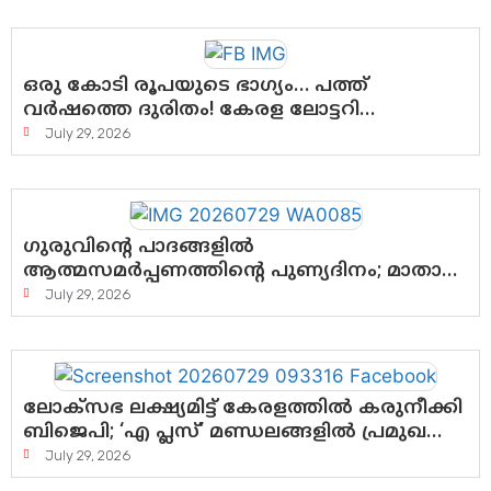
ഗോപാലൻ
ഒരു കോടി രൂപയുടെ ഭാഗ്യം… പത്ത്
വർഷത്തെ ദുരിതം! കേരള ലോട്ടറി
സംവിധാനത്തെ ചോദ്യം ചെയ്ത് കോയയുടെ
July 29, 2026
പോരാട്ടം
ഗുരുവിന്റെ പാദങ്ങളിൽ
ആത്മസമർപ്പണത്തിന്റെ പുണ്യദിനം; മാതാ
അമൃതാനന്ദമയി മഠത്തിൽ ഭക്തിസാന്ദ്രമായി
July 29, 2026
ഗുരുപൂർണിമ ആഘോഷം
ലോക്സഭ ലക്ഷ്യമിട്ട് കേരളത്തിൽ കരുനീക്കി
ബിജെപി; ‘എ പ്ലസ്’ മണ്ഡലങ്ങളിൽ പ്രമുഖരെ
ഇറക്കി കേന്ദ്രനേതൃത്വം, തിരുവനന്തപുരത്ത്
July 29, 2026
രാജീവ് ചന്ദ്രശേഖർ, ആറ്റിങ്ങലിൽ കെ.