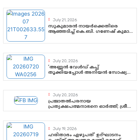
കോടതി അനുമതി
July 21, 2026
സുകുമാരൻ നായർക്കെതിരെ
ആഞ്ഞടിച്ച് കെ.ബി. ഗണേഷ് കുമാർ,
വി.ഡി. സതീശന് പൂർണ പിന്തുണ
July 20, 2026
‘അണ്ണൻ വേൾഡ് കപ്പ്
തൂക്കിയപ്പോൾ അനിയൻ സോഷ്യൽ
മീഡിയ തൂക്കി’; ലാമിൻ യമാലിന്റെ
കിരീടധാരണത്തിനിടെ
ശ്രദ്ധാകേന്ദ്രമായി മൂന്ന്
വയസ്സുകാരൻ ചുണക്കുട്ടൻ
July 20, 2026
പ്രജാതൽപരനായ
പ്രത്യക്ഷപത്മനാഭനെ ഓർത്ത്; ശ്രീ
ചിത്തിര തിരുനാൾ മഹാരാജാവിന്റെ
35-ാം നാടുനീങ്ങൽ ദിനം ഇന്ന്
July 19, 2026
ഹരിതാഭം എഴുപത്’ ഉദ്ഘാടനം