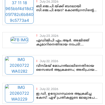
July 26, 2026
ബി.ജെ.പി.യ്ക്ക് ബദലായി
സി.ജെ.പി.യോ? കോൺഗ്രസിന്റെ
രാഷ്ട്രീയ ഇടം കൈവശപ്പെടുത്താൻ
സിജെപി ഉയർന്നുകഴിഞ്ഞോ?
ഇന്ത്യൻ രാഷ്ട്രീയത്തിലെ പുതിയ
വഴിത്തിരിവ്
July 23, 2026
എഡിജിപി എം.ആർ. അജിത്ത്
കുമാറിനെതിരായ നടപടി:
സസ്പെൻഷനിൽ ഒതുങ്ങുമോ,
അതോ കൂടുതൽ കടുത്ത
നടപടികളിലേക്കോ?
July 22, 2026
വിസ്മയ് മോഹൻലാലിനെതിരായ
സൈബർ ആക്രമണം; അഭിപ്രായ
സ്വാതന്ത്ര്യത്തെ നിശ്ശബ്ദമാക്കുന്ന
ഡിജിറ്റൽ ഗുണ്ടായിസത്തിന് അറുതി
വേണം
July 22, 2026
ഇ.ഡി. ഉദ്യോഗസ്ഥരെ ആക്രമിച്ച
കേസ്: ഏഴ് പ്രതികളുടെ ജാമ്യാപേക്ഷ
വീണ്ടും തള്ളി; അന്വേഷണം തുടരാൻ