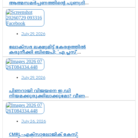
ആത്മസമർപ്പണത്തിന്റെ പുണ്യദിനം;
മാതാ അമൃതാനന്ദമയി മഠത്തിൽ
ഭക്തിസാന്ദ്രമായി ഗുരുപൂർണിമ
ആഘോഷം
July 29, 2026
ലോക്സഭ ലക്ഷ്യമിട്ട് കേരളത്തിൽ
കരുനീക്കി ബിജെപി; ‘എ പ്ലസ്’
മണ്ഡലങ്ങളിൽ പ്രമുഖരെ ഇറക്കി
കേന്ദ്രനേതൃത്വം, തിരുവനന്തപുരത്ത്
രാജീവ് ചന്ദ്രശേഖർ, ആറ്റിങ്ങലിൽ
കെ. സുരേന്ദ്രൻ; ആലപ്പുഴയിൽ
July 29, 2026
ശോഭാ സുരേന്ദ്രൻ..
പിണറായി വിജയനെ ഇ.ഡി
നിയമക്കുരുക്കിലാക്കുമോ? വീണ
വിജയൻ മാപ്പുസാക്ഷിയാകുമോ?
കർത്തയുടെ മൊഴി നിർണായക
വഴിത്തിരിവാകുമോ?
July 26, 2026
CMRL–എക്‌സാലോജിക് കേസ്: