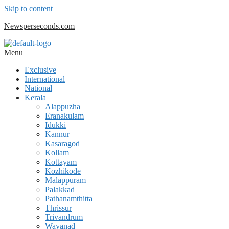
Skip to content
Newsperseconds.com
Menu
Exclusive
International
National
Kerala
Alappuzha
Eranakulam
Idukki
Kannur
Kasaragod
Kollam
Kottayam
Kozhikode
Malappuram
Palakkad
Pathanamthitta
Thrissur
Trivandrum
Wayanad