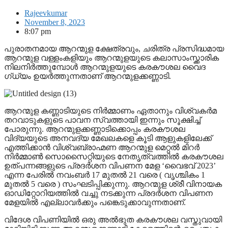
Rajeevkumar
November 8, 2023
8:07 pm
പുരാതനമായ ആറന്മുള ക്ഷേത്രവും, ചരിത്ര പ്രസിദ്ധമായ
ആറന്മുള വള്ളംകളിയും ആറന്മുളയുടെ കലാസാംസ്ക്കാരിക
നിലനിർത്തുമ്പോൾ ആറന്മുളയുടെ കരകൗശല വെെദ​
ഗ്ധ്യം ഉയർത്തുന്നതാണ് ആറന്മുളക്കണ്ണാടി.
ആറന്മുള കണ്ണാടിയുടെ നിർമ്മാണം ഏതാനും വിശ്വകർമ
തറവാടുകളുടെ പാവന സ്വത്തായി ഇന്നും സൂക്ഷിച്ച്
പോരുന്നു. ആറന്മുളക്കണ്ണാടിക്കൊപ്പം കരകൗശല
വിദ്യയുടെ അനവദ്യ മേഖലകളെ കൂടി ആളുകളിലേക്ക്
എത്തിക്കാൻ വിശ്വബ്രാഹ്മണ ആറന്മുള മെറ്റൽ മിറർ
നിർമ്മാൺ സൊസെെറ്റിയുടെ നേതൃത്വത്തിൽ കരകൗശല
ഉത്പന്നങ്ങളുടെ പ്രദർശന വിപണന മേള ‘വെെഭവ് 2023’
എന്ന പേരിൽ നവംബർ 17 മുതൽ 21 വരെ ( വൃശ്ചികം 1
മുതൽ 5 വരെ ) സംഘടിപ്പിക്കുന്നു. ആറന്മുള ശ്രീ വിനായക
ഓഡിറ്റോറിയത്തിൽ വച്ചു നടക്കുന്ന പ്രദർശന വിപണന
മേളയിൽ എല്ലാവർക്കും പങ്കെടുക്കാവുന്നതാണ്.
വിദേശ വിപണിയിൽ ഒരു അൽഭുത കരകൗശല വസ്തുവായി