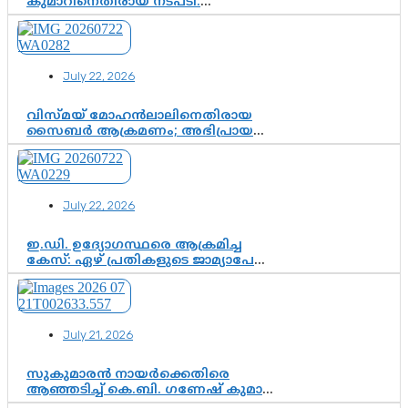
കുമാറിനെതിരായ നടപടി:
സസ്പെൻഷനിൽ ഒതുങ്ങുമോ,
അതോ കൂടുതൽ കടുത്ത
നടപടികളിലേക്കോ?
July 22, 2026
വിസ്മയ് മോഹൻലാലിനെതിരായ
സൈബർ ആക്രമണം; അഭിപ്രായ
സ്വാതന്ത്ര്യത്തെ നിശ്ശബ്ദമാക്കുന്ന
ഡിജിറ്റൽ ഗുണ്ടായിസത്തിന് അറുതി
വേണം
July 22, 2026
ഇ.ഡി. ഉദ്യോഗസ്ഥരെ ആക്രമിച്ച
കേസ്: ഏഴ് പ്രതികളുടെ ജാമ്യാപേക്ഷ
വീണ്ടും തള്ളി; അന്വേഷണം തുടരാൻ
കോടതി അനുമതി
July 21, 2026
സുകുമാരൻ നായർക്കെതിരെ
ആഞ്ഞടിച്ച് കെ.ബി. ഗണേഷ് കുമാർ,
വി.ഡി. സതീശന് പൂർണ പിന്തുണ