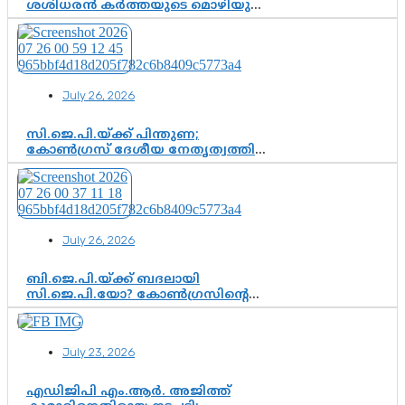
ശശിധരൻ കർത്തയുടെ മൊഴിയുടെ
അടിസ്ഥാനത്തിൽ പിണറായി
വിജയനെ ചോദ്യം ചെയ്യുന്നതിൽ ഉടൻ
തീരുമാനം; വീണയ്‌ക്കെതിരെ
കൂടുതൽ തെളിവുകൾ പരിശോധിച്ച്
ഇഡി
July 26, 2026
സി.ജെ.പി.യ്ക്ക് പിന്തുണ;
കോൺഗ്രസ് ദേശീയ നേതൃത്വത്തിൽ
ആശങ്കയോ? പാർട്ടിക്കുള്ളിൽ
ഭിന്നാഭിപ്രായമെന്ന വിലയിരുത്തൽ
July 26, 2026
ബി.ജെ.പി.യ്ക്ക് ബദലായി
സി.ജെ.പി.യോ? കോൺഗ്രസിന്റെ
രാഷ്ട്രീയ ഇടം കൈവശപ്പെടുത്താൻ
സിജെപി ഉയർന്നുകഴിഞ്ഞോ?
ഇന്ത്യൻ രാഷ്ട്രീയത്തിലെ പുതിയ
July 23, 2026
വഴിത്തിരിവ്
എഡിജിപി എം.ആർ. അജിത്ത്