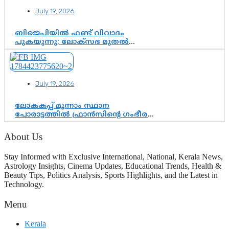
July 19, 2026
ബിജെപിയിൽ ഫണ്ട് വിവാദം
പുകയുന്നു; ലോക്സഭ മുതൽ
നിയമസഭ വരെ 140 മണ്ഡലങ്ങളിലെ
ഫണ്ട് വിനിയോഗം
പരിശോധിക്കുമോ? കേന്ദ്രത്തിനും
ആർഎസ്എസിനും കേരള
July 19, 2026
ഘടകത്തോട് അതൃപ്തി
ലോകകപ്പ് മൂന്നാം സ്ഥാന
പോരാട്ടത്തിൽ ഫ്രാൻസിന്റെ ഗംഭീര
തിരിച്ചുവരവ്; ഗോൾവേട്ടയിൽ
മെസ്സിയെ മറികടന്ന് എംബാപ്പെ
About Us
Stay Informed with Exclusive International, National, Kerala News,
Astrology Insights, Cinema Updates, Educational Trends, Health &
Beauty Tips, Politics Analysis, Sports Highlights, and the Latest in
Technology.
Menu
Kerala