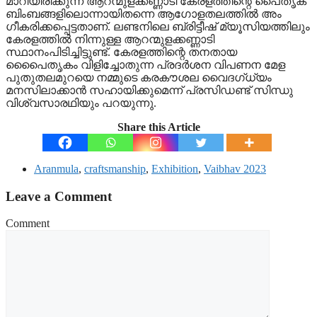
മാറിയിരിക്കുന്ന ആറന്മുളക്കണ്ണാടി കേരളത്തിന്റെ പൈതൃക
ബിംബങ്ങളിലൊന്നായിതന്നെ ആ​ഗോളതലത്തിൽ അം​
ഗീകരിക്കപ്പെട്ടതാണ്. ലണ്ടനിലെ ബ്രിട്ടീഷ് മ്യൂസിയത്തിലും
കേരളത്തിൽ നിന്നുള്ള ആറന്മുളക്കണ്ണാടി
സ്ഥാനംപിടിച്ചിട്ടുണ്ട്. കേരളത്തിന്റെ തനതായ
പൈൈതൃകം വിളിച്ചോതുന്ന പ്രദർശന വിപണന മേള
പുതുതലമുറയെ നമ്മുടെ കരകൗശല വൈദ​ഗ്ധ്യം
മനസിലാക്കാൻ സഹായിക്കുമെന്ന് പ്രസിഡണ്ട് സിന്ധു
വിശ്വസാരഥിയും പറയുന്നു.
Share this Article
Aranmula
,
craftsmanship
,
Exhibition
,
Vaibhav 2023
Leave a Comment
Comment