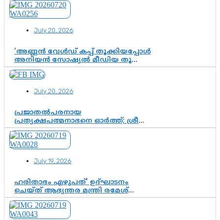
July 20, 2026
‘അണ്ണൻ വേൾഡ് കപ്പ് തൂക്കിയപ്പോൾ
അനിയൻ സോഷ്യൽ മീഡിയ തൂക്കി’;
ലാമിൻ യമാലിന്റെ
കിരീടധാരണത്തിനിടെ
ശ്രദ്ധാകേന്ദ്രമായി മൂന്ന് വയസ്സുകാരൻ
July 20, 2026
ചുണക്കുട്ടൻ
പ്രജാതൽപരനായ
പ്രത്യക്ഷപത്മനാഭനെ ഓർത്ത്; ശ്രീ
ചിത്തിര തിരുനാൾ മഹാരാജാവിന്റെ
35-ാം നാടുനീങ്ങൽ ദിനം ഇന്ന്
July 19, 2026
ഹരിതാഭം എഴുപത്’ ഉദ്ഘാടനം
ചെയ്ത് ആഭ്യന്തര മന്ത്രി രമേശ്
ചെന്നിത്തല; ആർ. ഹരികുമാറിന്റെ
സപ്തതി ആഘോഷങ്ങൾക്ക്
പ്രൗഢമായ തുടക്കം