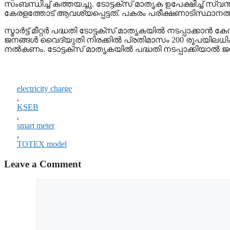
സംബന്ധിച്ച് കത്തയച്ചു. ടോട്ടക്സ് മാതൃക ഉപേക്ഷിച്ച് സ്വ
കേരളത്തോട് ആവശ്യപ്പെട്ടത്. പകരം പരീക്ഷണാടിസ്ഥാനത്തിൽ 
സ്മാർട്ട് മീറ്റർ പദ്ധതി ടോട്ടക്സ് മാതൃകയിൽ നടപ്പാക്ക
ജനങ്ങൾ വൈദ്യുതി നിരക്കിൽ പ്രതിമാസം 200 രൂപയിലധ
നൽകണം. ടോട്ടക്സ് മാതൃകയിൽ പദ്ധതി നടപ്പാക്കിയാൽ ജനങ്ങൾ
electricity charge
,
KSEB
,
smart meter
,
TOTEX model
Leave a Comment