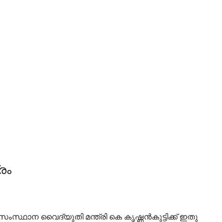
രം
് സംസ്ഥാന വെെദ്യുതി മന്ത്രി കെ കൃഷ്ണൻകുട്ടിക്ക് ഇതു