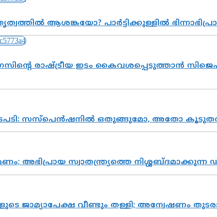
ത്വത്തിൽ ആശങ്കയോ? പാർട്ടിക്കുള്ളിൽ ഭിന്നാഭിപ
സിന്റെ രാഷ്ട്രീയ ഇടം കൈവശപ്പെടുത്താൻ സിജെപി
നടപടി: സസ്പെൻഷനിൽ ഒതുങ്ങുമോ, അതോ കൂടുതൽ
പ്രായ സ്വാതന്ത്ര്യത്തെ നിശ്ശബ്ദമാക്കുന്ന ഡ
ികളുടെ ജാമ്യാപേക്ഷ വീണ്ടും തള്ളി; അന്വേഷണം 