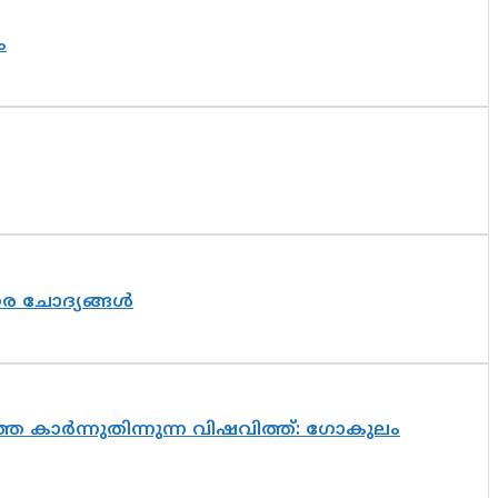
ം
തര ചോദ്യങ്ങൾ
െ കാർന്നുതിന്നുന്ന വിഷവിത്ത്: ഗോകുലം