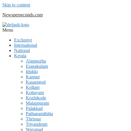
Skip to content
Newsperseconds.com
Menu
Exclusive
International
National
Kerala
Alappuzha
Eranakulam
Idukki
Kannur
Kasaragod
Kollam
Kottayam
Kozhikode
Malappuram
Palakkad
Pathanamthitta
Thrissur
Trivandrum
Wayanad