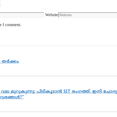
Website
me I comment.
യ തർക്കം
 വല മുറുകുന്നു; പിടികൂടാൻ SIT രംഗത്ത്. ഇനി ചോ
ിവരങ്ങൾ?”