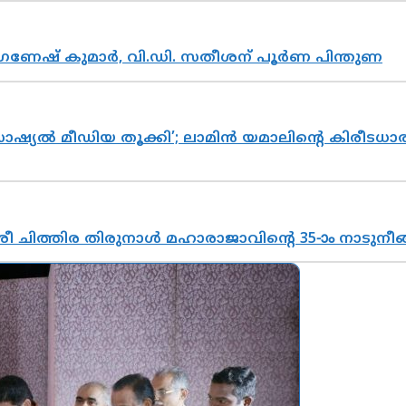
ഗണേഷ് കുമാർ, വി.ഡി. സതീശന് പൂർണ പിന്തുണ
ൽ മീഡിയ തൂക്കി’; ലാമിൻ യമാലിന്റെ കിരീടധാരണത്
 ചിത്തിര തിരുനാൾ മഹാരാജാവിന്റെ 35-ാം നാടുനീങ്