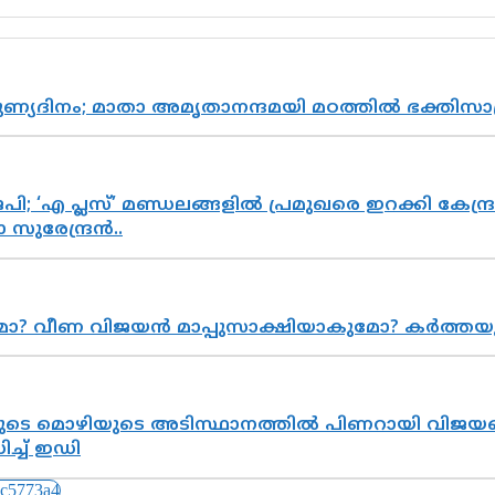
പുണ്യദിനം; മാതാ അമൃതാനന്ദമയി മഠത്തിൽ ഭക്തി
; ‘എ പ്ലസ്’ മണ്ഡലങ്ങളിൽ പ്രമുഖരെ ഇറക്കി കേന്ദ്ര
സുരേന്ദ്രൻ..
ുമോ? വീണ വിജയൻ മാപ്പുസാക്ഷിയാകുമോ? കർത്ത
െ മൊഴിയുടെ അടിസ്ഥാനത്തിൽ പിണറായി വിജയനെ 
്ച് ഇഡി