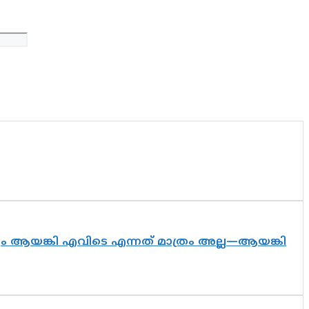
ദ്യം ആയങ്കി എവിടെ എന്നത് മാത്രം അല്ല—ആയങ്കി