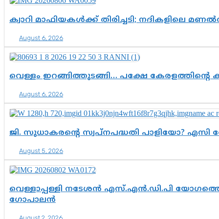
ക്വാറി മാഫിയകൾക്ക് തിരിച്ചടി; നദികളിലെ മണ
August 6, 2026
വെള്ളം ഇറങ്ങിത്തുടങ്ങി… പക്ഷേ കേരളത്തിന്റെ ക
August 6, 2026
ജി. സുധാകരന്റെ സ്വപ്നപദ്ധതി പാളിയോ? എസി 
August 5, 2026
വെള്ളാപ്പള്ളി നടേശൻ എസ്.എൻ.ഡി.പി യോഗത്തെ 
ഗോപാലൻ
August 2, 2026