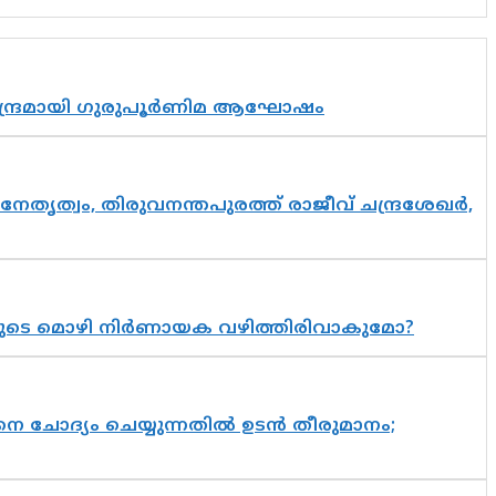
സാന്ദ്രമായി ഗുരുപൂർണിമ ആഘോഷം
നേതൃത്വം, തിരുവനന്തപുരത്ത് രാജീവ് ചന്ദ്രശേഖർ,
യുടെ മൊഴി നിർണായക വഴിത്തിരിവാകുമോ?
ചോദ്യം ചെയ്യുന്നതിൽ ഉടൻ തീരുമാനം;