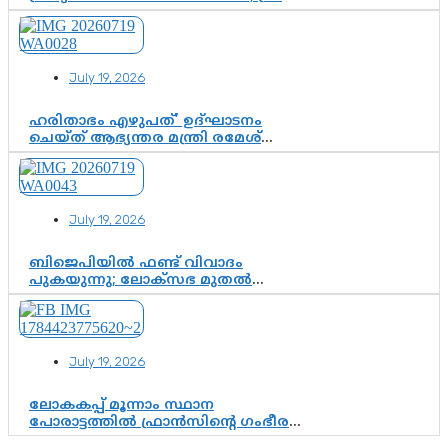
ചിത്തിര തിരുനാൾ മഹാരാജാവിന്റെ
35-ാം നാടുനീങ്ങൽ ദിനം ഇന്ന്
July 19, 2026
ഹരിതാഭം എഴുപത്’ ഉദ്ഘാടനം
ചെയ്ത് ആഭ്യന്തര മന്ത്രി രമേശ്
ചെന്നിത്തല; ആർ. ഹരികുമാറിന്റെ
സപ്തതി ആഘോഷങ്ങൾക്ക്
പ്രൗഢമായ തുടക്കം
July 19, 2026
ബിജെപിയിൽ ഫണ്ട് വിവാദം
പുകയുന്നു; ലോക്സഭ മുതൽ
നിയമസഭ വരെ 140 മണ്ഡലങ്ങളിലെ
ഫണ്ട് വിനിയോഗം
പരിശോധിക്കുമോ? കേന്ദ്രത്തിനും
ആർഎസ്എസിനും കേരള
July 19, 2026
ഘടകത്തോട് അതൃപ്തി
ലോകകപ്പ് മൂന്നാം സ്ഥാന
പോരാട്ടത്തിൽ ഫ്രാൻസിന്റെ ഗംഭീര
തിരിച്ചുവരവ്; ഗോൾവേട്ടയിൽ