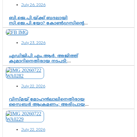
July 26, 2026
ബി.ജെ.പി.യ്ക്ക് ബദലായി
സി.ജെ.പി.യോ? കോൺഗ്രസിന്റെ
രാഷ്ട്രീയ ഇടം കൈവശപ്പെടുത്താൻ
സിജെപി ഉയർന്നുകഴിഞ്ഞോ?
ഇന്ത്യൻ രാഷ്ട്രീയത്തിലെ പുതിയ
July 23, 2026
വഴിത്തിരിവ്
എഡിജിപി എം.ആർ. അജിത്ത്
കുമാറിനെതിരായ നടപടി:
സസ്പെൻഷനിൽ ഒതുങ്ങുമോ,
അതോ കൂടുതൽ കടുത്ത
നടപടികളിലേക്കോ?
July 22, 2026
വിസ്മയ് മോഹൻലാലിനെതിരായ
സൈബർ ആക്രമണം; അഭിപ്രായ
സ്വാതന്ത്ര്യത്തെ നിശ്ശബ്ദമാക്കുന്ന
ഡിജിറ്റൽ ഗുണ്ടായിസത്തിന് അറുതി
വേണം
July 22, 2026