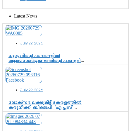
വിഷവിത്ത്: ഗോകുലം ഗോപാലൻ
Latest News
July 29, 2026
ഗുരുവിന്റെ പാദങ്ങളിൽ
ആത്മസമർപ്പണത്തിന്റെ പുണ്യദിനം;
മാതാ അമൃതാനന്ദമയി മഠത്തിൽ
ഭക്തിസാന്ദ്രമായി ഗുരുപൂർണിമ
ആഘോഷം
July 29, 2026
ലോക്സഭ ലക്ഷ്യമിട്ട് കേരളത്തിൽ
കരുനീക്കി ബിജെപി; ‘എ പ്ലസ്’
മണ്ഡലങ്ങളിൽ പ്രമുഖരെ ഇറക്കി
കേന്ദ്രനേതൃത്വം, തിരുവനന്തപുരത്ത്
രാജീവ് ചന്ദ്രശേഖർ, ആറ്റിങ്ങലിൽ
കെ. സുരേന്ദ്രൻ; ആലപ്പുഴയിൽ