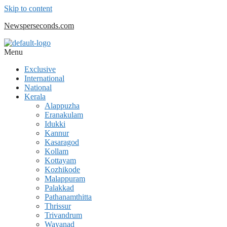
Skip to content
Newsperseconds.com
Menu
Exclusive
International
National
Kerala
Alappuzha
Eranakulam
Idukki
Kannur
Kasaragod
Kollam
Kottayam
Kozhikode
Malappuram
Palakkad
Pathanamthitta
Thrissur
Trivandrum
Wayanad