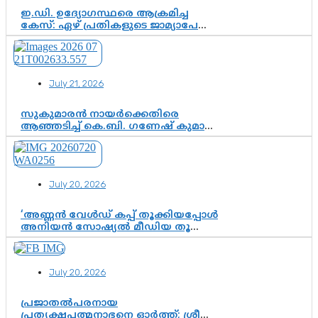
ഇ.ഡി. ഉദ്യോഗസ്ഥരെ ആക്രമിച്ച
കേസ്: ഏഴ് പ്രതികളുടെ ജാമ്യാപേക്ഷ
വീണ്ടും തള്ളി; അന്വേഷണം തുടരാൻ
കോടതി അനുമതി
July 21, 2026
സുകുമാരൻ നായർക്കെതിരെ
ആഞ്ഞടിച്ച് കെ.ബി. ഗണേഷ് കുമാർ,
വി.ഡി. സതീശന് പൂർണ പിന്തുണ
July 20, 2026
‘അണ്ണൻ വേൾഡ് കപ്പ് തൂക്കിയപ്പോൾ
അനിയൻ സോഷ്യൽ മീഡിയ തൂക്കി’;
ലാമിൻ യമാലിന്റെ
കിരീടധാരണത്തിനിടെ
ശ്രദ്ധാകേന്ദ്രമായി മൂന്ന് വയസ്സുകാരൻ
July 20, 2026
ചുണക്കുട്ടൻ
പ്രജാതൽപരനായ
പ്രത്യക്ഷപത്മനാഭനെ ഓർത്ത്; ശ്രീ