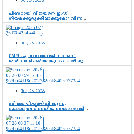
July 29, 2026
ശോഭാ സുരേന്ദ്രൻ..
പിണറായി വിജയനെ ഇ.ഡി
നിയമക്കുരുക്കിലാക്കുമോ? വീണ
വിജയൻ മാപ്പുസാക്ഷിയാകുമോ?
കർത്തയുടെ മൊഴി നിർണായക
വഴിത്തിരിവാകുമോ?
July 26, 2026
CMRL–എക്‌സാലോജിക് കേസ്:
ശശിധരൻ കർത്തയുടെ മൊഴിയുടെ
അടിസ്ഥാനത്തിൽ പിണറായി
വിജയനെ ചോദ്യം ചെയ്യുന്നതിൽ ഉടൻ
തീരുമാനം; വീണയ്‌ക്കെതിരെ
കൂടുതൽ തെളിവുകൾ പരിശോധിച്ച്
ഇഡി
July 26, 2026
സി.ജെ.പി.യ്ക്ക് പിന്തുണ;
കോൺഗ്രസ് ദേശീയ നേതൃത്വത്തിൽ
ആശങ്കയോ? പാർട്ടിക്കുള്ളിൽ
ഭിന്നാഭിപ്രായമെന്ന വിലയിരുത്തൽ