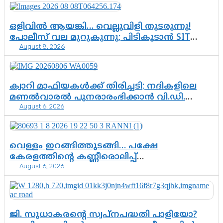
ഒളിവിൽ ആയങ്കി… വെല്ലുവിളി തുടരുന്നു!
പോലീസ് വല മുറുകുന്നു; പിടികൂടാൻ SIT
August 8, 2026
രംഗത്ത്. ഇനി ചോദ്യം ആയങ്കി എവിടെ
എന്നത് മാത്രം അല്ല—ആയങ്കി
കസ്റ്റഡിയിലായാൽ പുറത്തുവരുക
എന്തൊക്കെ വിവരങ്ങൾ?”
ക്വാറി മാഫിയകൾക്ക് തിരിച്ചടി; നദികളിലെ
മണൽവാരൽ പുനരാരംഭിക്കാൻ വി.ഡി.
August 6, 2026
സർക്കാർ തീരുമാനം
വെള്ളം ഇറങ്ങിത്തുടങ്ങി… പക്ഷേ
കേരളത്തിന്റെ കണ്ണീരൊലിപ്പ്
August 6, 2026
എന്നവസാനിക്കും?
ജി. സുധാകരന്റെ സ്വപ്നപദ്ധതി പാളിയോ?