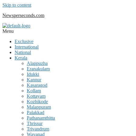
Skip to content
Newsperseconds.com
Menu
Exclusive
International
National
Kerala
Alappuzha
Eranakulam
Idukki
Kannur
Kasaragod
Kollam
Kottayam
Kozhikode
Malappuram
Palakkad
Pathanamthitta
Thrissur
Trivandrum
Wayanad