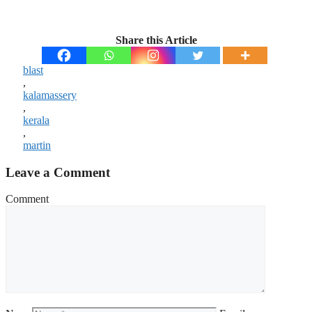
Share this Article
blast
,
kalamassery
,
kerala
,
martin
Leave a Comment
Comment