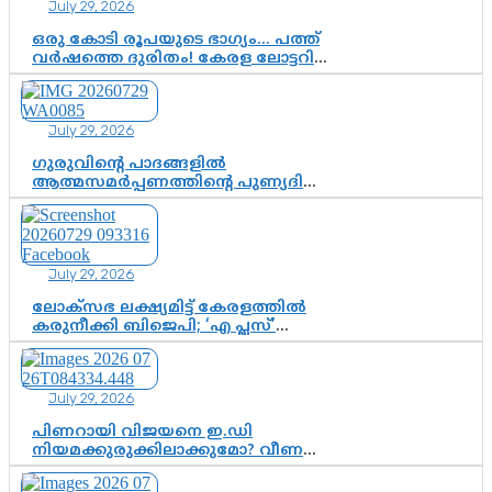
July 29, 2026
ഒരു കോടി രൂപയുടെ ഭാഗ്യം… പത്ത്
വർഷത്തെ ദുരിതം! കേരള ലോട്ടറി
സംവിധാനത്തെ ചോദ്യം ചെയ്ത്
കോയയുടെ പോരാട്ടം
July 29, 2026
ഗുരുവിന്റെ പാദങ്ങളിൽ
ആത്മസമർപ്പണത്തിന്റെ പുണ്യദിനം;
മാതാ അമൃതാനന്ദമയി മഠത്തിൽ
ഭക്തിസാന്ദ്രമായി ഗുരുപൂർണിമ
ആഘോഷം
July 29, 2026
ലോക്സഭ ലക്ഷ്യമിട്ട് കേരളത്തിൽ
കരുനീക്കി ബിജെപി; ‘എ പ്ലസ്’
മണ്ഡലങ്ങളിൽ പ്രമുഖരെ ഇറക്കി
കേന്ദ്രനേതൃത്വം, തിരുവനന്തപുരത്ത്
രാജീവ് ചന്ദ്രശേഖർ, ആറ്റിങ്ങലിൽ
July 29, 2026
കെ. സുരേന്ദ്രൻ; ആലപ്പുഴയിൽ
ശോഭാ സുരേന്ദ്രൻ..
പിണറായി വിജയനെ ഇ.ഡി
നിയമക്കുരുക്കിലാക്കുമോ? വീണ
വിജയൻ മാപ്പുസാക്ഷിയാകുമോ?
കർത്തയുടെ മൊഴി നിർണായക