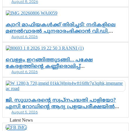
August 8, 2026
രംഗത്ത്. ഇനി ചോദ്യം ആയങ്കി എവിടെ
എന്നത് മാത്രം അല്ല—ആയങ്കി
കസ്റ്റഡിയിലായാൽ പുറത്തുവരുക
എന്തൊക്കെ വിവരങ്ങൾ?”
ക്വാറി മാഫിയകൾക്ക് തിരിച്ചടി; നദികളിലെ
മണൽവാരൽ പുനരാരംഭിക്കാൻ വി.ഡി.
August 6, 2026
സർക്കാർ തീരുമാനം
വെള്ളം ഇറങ്ങിത്തുടങ്ങി… പക്ഷേ
കേരളത്തിന്റെ കണ്ണീരൊലിപ്പ്
August 6, 2026
എന്നവസാനിക്കും?
ജി. സുധാകരന്റെ സ്വപ്നപദ്ധതി പാളിയോ?
എസി റോഡിന്റെ ആദ്യ പ്രളയപരീക്ഷയിൽ
August 5, 2026
ഉയരുന്നത് ഗുരുതര ചോദ്യങ്ങൾ
Latest News