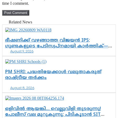
time I comment.
Related News
ഭീഷണിക്ക് വഴങ്ങാത്ത വിജയൻ IPS;
ഗുണ്ടകളുടെ പേടിസ്വപ്നമായി കാർത്തിക്—
August 9, 2026
ചെന്നിത്തലയുടെ ‘പവർ ഹോം’
ഓപ്പറേഷനിൽ ആയങ്കി കുടുങ്ങി!
PM SHRI: പദ്ധതിയേക്കാൾ വലുതാകരുത്
രാഷ്ട്രീയ തർക്കം
August 8, 2026
ഒളിവിൽ ആയങ്കി… വെല്ലുവിളി തുടരുന്നു!
പോലീസ് വല മുറുകുന്നു; പിടികൂടാൻ SIT