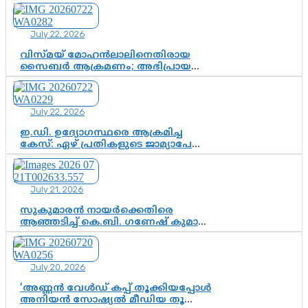
സസ്പെൻഷനിൽ ഒതുങ്ങുമോ,
അതോ കൂടുതൽ കടുത്ത
നടപടികളിലേക്കോ?
July 22, 2026
വിസ്മയ് മോഹൻലാലിനെതിരായ
സൈബർ ആക്രമണം; അഭിപ്രായ
സ്വാതന്ത്ര്യത്തെ നിശ്ശബ്ദമാക്കുന്ന
ഡിജിറ്റൽ ഗുണ്ടായിസത്തിന് അറുതി
വേണം
July 22, 2026
ഇ.ഡി. ഉദ്യോഗസ്ഥരെ ആക്രമിച്ച
കേസ്: ഏഴ് പ്രതികളുടെ ജാമ്യാപേക്ഷ
വീണ്ടും തള്ളി; അന്വേഷണം തുടരാൻ
കോടതി അനുമതി
July 21, 2026
സുകുമാരൻ നായർക്കെതിരെ
ആഞ്ഞടിച്ച് കെ.ബി. ഗണേഷ് കുമാർ,
വി.ഡി. സതീശന് പൂർണ പിന്തുണ
July 20, 2026
‘അണ്ണൻ വേൾഡ് കപ്പ് തൂക്കിയപ്പോൾ
അനിയൻ സോഷ്യൽ മീഡിയ തൂക്കി’;