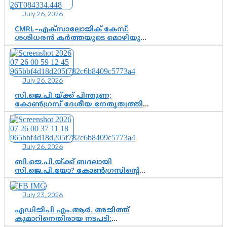
വഴിത്തിരിവാകുമോ?
July 26, 2026
CMRL–എക്‌സാലോജിക് കേസ്:
ശശിധരൻ കർത്തയുടെ മൊഴിയുടെ
അടിസ്ഥാനത്തിൽ പിണറായി
വിജയനെ ചോദ്യം ചെയ്യുന്നതിൽ ഉടൻ
തീരുമാനം; വീണയ്‌ക്കെതിരെ
കൂടുതൽ തെളിവുകൾ പരിശോധിച്ച്
July 26, 2026
ഇഡി
സി.ജെ.പി.യ്ക്ക് പിന്തുണ;
കോൺഗ്രസ് ദേശീയ നേതൃത്വത്തിൽ
ആശങ്കയോ? പാർട്ടിക്കുള്ളിൽ
ഭിന്നാഭിപ്രായമെന്ന വിലയിരുത്തൽ
July 26, 2026
ബി.ജെ.പി.യ്ക്ക് ബദലായി
സി.ജെ.പി.യോ? കോൺഗ്രസിന്റെ
രാഷ്ട്രീയ ഇടം കൈവശപ്പെടുത്താൻ
സിജെപി ഉയർന്നുകഴിഞ്ഞോ?
July 23, 2026
ഇന്ത്യൻ രാഷ്ട്രീയത്തിലെ പുതിയ
വഴിത്തിരിവ്
എഡിജിപി എം.ആർ. അജിത്ത്
കുമാറിനെതിരായ നടപടി: