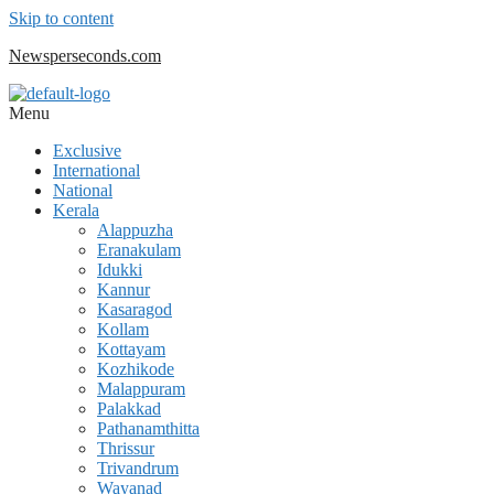
Skip to content
Newsperseconds.com
Menu
Exclusive
International
National
Kerala
Alappuzha
Eranakulam
Idukki
Kannur
Kasaragod
Kollam
Kottayam
Kozhikode
Malappuram
Palakkad
Pathanamthitta
Thrissur
Trivandrum
Wayanad