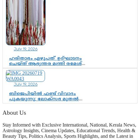
July 19, 2026
ഹരിതാഭം എഴുപത്’ ഉദ്ഘാടനം
ചെയ്ത് ആഭ്യന്തര മന്ത്രി രമേശ്
ചെന്നിത്തല; ആർ. ഹരികുമാറിന്റെ
സപ്തതി ആഘോഷങ്ങൾക്ക്
പ്രൗഢമായ തുടക്കം
July 19, 2026
ബിജെപിയിൽ ഫണ്ട് വിവാദം
പുകയുന്നു; ലോക്സഭ മുതൽ
നിയമസഭ വരെ 140 മണ്ഡലങ്ങളിലെ
ഫണ്ട് വിനിയോഗം
About Us
പരിശോധിക്കുമോ? കേന്ദ്രത്തിനും
ആർഎസ്എസിനും കേരള
Stay Informed with Exclusive International, National, Kerala News,
ഘടകത്തോട് അതൃപ്തി
Astrology Insights, Cinema Updates, Educational Trends, Health &
Beauty Tips, Politics Analysis, Sports Highlights, and the Latest in