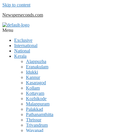
Skip to content
Newsperseconds.com
Menu
Exclusive
International
National
Kerala
Alappuzha
Eranakulam
Idukki
Kannur
Kasaragod
Kollam
Kottayam
Kozhikode
Malappuram
Palakkad
Pathanamthitta
Thrissur
Trivandrum
Wayanad