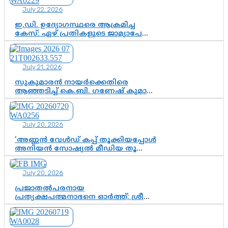
വേണം
July 22, 2026
ഇ.ഡി. ഉദ്യോഗസ്ഥരെ ആക്രമിച്ച
കേസ്: ഏഴ് പ്രതികളുടെ ജാമ്യാപേക്ഷ
വീണ്ടും തള്ളി; അന്വേഷണം തുടരാൻ
കോടതി അനുമതി
July 21, 2026
സുകുമാരൻ നായർക്കെതിരെ
ആഞ്ഞടിച്ച് കെ.ബി. ഗണേഷ് കുമാർ,
വി.ഡി. സതീശന് പൂർണ പിന്തുണ
July 20, 2026
‘അണ്ണൻ വേൾഡ് കപ്പ് തൂക്കിയപ്പോൾ
അനിയൻ സോഷ്യൽ മീഡിയ തൂക്കി’;
ലാമിൻ യമാലിന്റെ
കിരീടധാരണത്തിനിടെ
July 20, 2026
ശ്രദ്ധാകേന്ദ്രമായി മൂന്ന് വയസ്സുകാരൻ
ചുണക്കുട്ടൻ
പ്രജാതൽപരനായ
പ്രത്യക്ഷപത്മനാഭനെ ഓർത്ത്; ശ്രീ
ചിത്തിര തിരുനാൾ മഹാരാജാവിന്റെ
35-ാം നാടുനീങ്ങൽ ദിനം ഇന്ന്