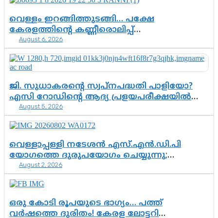
വെള്ളം ഇറങ്ങിത്തുടങ്ങി… പക്ഷേ
കേരളത്തിന്റെ കണ്ണീരൊലിപ്പ്
August 6, 2026
എന്നവസാനിക്കും?
ജി. സുധാകരന്റെ സ്വപ്നപദ്ധതി പാളിയോ?
എസി റോഡിന്റെ ആദ്യ പ്രളയപരീക്ഷയിൽ
August 5, 2026
ഉയരുന്നത് ഗുരുതര ചോദ്യങ്ങൾ
വെള്ളാപ്പള്ളി നടേശൻ എസ്.എൻ.ഡി.പി
യോഗത്തെ ദുരുപയോഗം ചെയ്യുന്നു;
August 2, 2026
ശ്രീനാരായണ പ്രസ്ഥാനത്തെ കാർന്നുതിന്നുന്ന
വിഷവിത്ത്: ഗോകുലം ഗോപാലൻ
ഒരു കോടി രൂപയുടെ ഭാഗ്യം… പത്ത്
വർഷത്തെ ദുരിതം! കേരള ലോട്ടറി