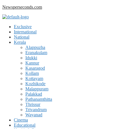
Skip
Newsperseconds.com
to
content
Menu
Exclusive
International
National
Kerala
Alappuzha
Eranakulam
Idukki
Kannur
Kasaragod
Kollam
Kottayam
Kozhikode
Malappuram
Palakkad
Pathanamthitta
Thrissur
Trivandrum
Wayanad
Cinema
Educational