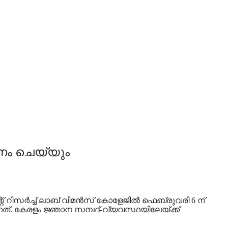
ടനം ചെയ്യും
് റിസർച്ച് ലാബ് വിമൻസ് കോളേജിൽ ഫെബ്രുവരി 6 ന്
. കേരളം ജ്ഞാന സമ്പദ്-വ്യവസ്ഥയിലേയ്ക്ക്