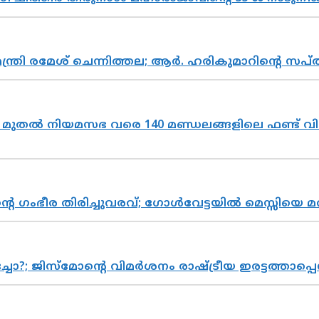
മന്ത്രി രമേശ് ചെന്നിത്തല; ആർ. ഹരികുമാറിന്റെ
മുതൽ നിയമസഭ വരെ 140 മണ്ഡലങ്ങളിലെ ഫണ്ട് വി
്റെ ഗംഭീര തിരിച്ചുവരവ്; ഗോൾവേട്ടയിൽ മെസ്സിയെ മ
ിസ്മോന്റെ വിമർശനം രാഷ്ട്രീയ ഇരട്ടത്താപ്പെന്ന