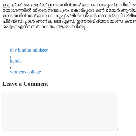
ഉച്ചയ്ക്ക് രണ്ടരയ്ക്ക് ഉന്നതവിദ്യാഭ്യാസ-സാമൂഹ്യനീത
യോഗത്തിൽ തിരുവനന്തപുരം കോർപ്പറേഷൻ മേയർ ആര്യ 
ഉന്നതവിദ്യാഭ്യാസ വകുപ്പ് പ്രിൻസിപ്പൽ സെക്രട്ടറി ശ്
പ്രിൻസിപ്പാൾ അനില ജെ എസ്, ഉന്നതവിദ്യാഭ്യാസ കൗൺസ
ഐഎഎസ് സ്വാഗതം ആശംസിക്കും.
dr r bindhu minister
,
kerala
,
womens college
Leave a Comment
Comment