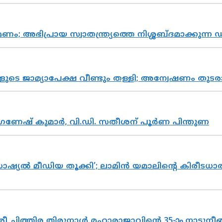
പ്രായ സ്വാതന്ത്ര്യത്തെ നിശ്ശബ്ദമാക്കുന്ന ഡ
ികളുടെ ജാമ്യാപേക്ഷ വീണ്ടും തള്ളി; അന്വേഷണം 
ഗണേഷ് കുമാർ, വി.ഡി. സതീശന് പൂർണ പിന്തുണ
ൽ മീഡിയ തൂക്കി’; ലാമിൻ യമാലിന്റെ കിരീടധാരണത്
 ചിത്തിര തിരുനാൾ മഹാരാജാവിന്റെ 35-ാം നാടുനീങ്