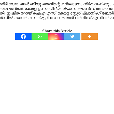
ി മന്ത്രി ഡോ. ആർ ബിന്ദു ലാബിന്റെ ഉദ്ഘാടനം നിർവ്വഹിക
രാജേന്ദ്രൻ, കേരള ഉന്നതവിദ്യാഭ്യാസ കൗൺസിൽ വൈസ്
രീമതി. ഇഷിത റോയ് ഐഎഎസ്, കേരള സ്റ്റേറ്റ് പ്ലാനിംഗ് ബോ
ിൽ മെമ്പർ സെക്രട്ടറി ഡോ. രാജൻ വർഗീസ് എന്നിവർ പങ്
Share this Article