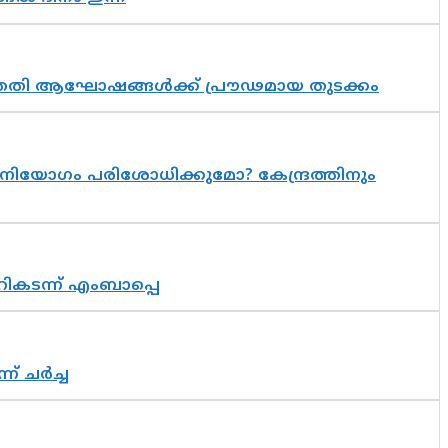
 സപ്തതി ആഘോഷങ്ങൾക്ക് പ്രൗഢമായ തുടക്കം
നിയോഗം പരിശോധിക്കുമോ? കേന്ദ്രത്തിനും
റികടന്ന് എംബാപ്പെ
് ചർച്ച