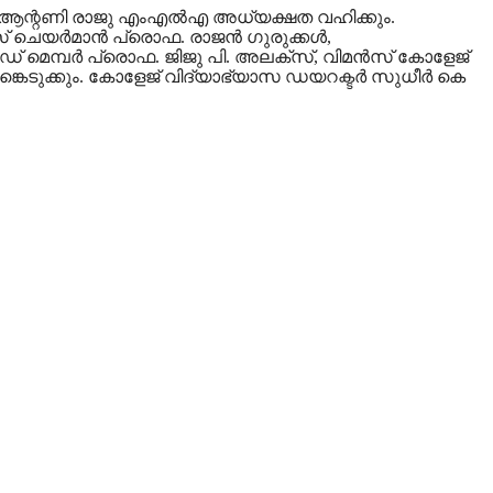
്കും. ആന്റണി രാജു എംഎൽഎ അധ്യക്ഷത വഹിക്കും.
 ചെയർമാൻ പ്രൊഫ. രാജൻ ഗുരുക്കൾ,
ർഡ് മെമ്പർ പ്രൊഫ. ജിജു പി. അലക്‌സ്, വിമൻസ് കോളേജ്
കെടുക്കും. കോളേജ് വിദ്യാഭ്യാസ ഡയറക്ടർ സുധീർ കെ