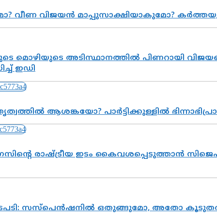
ുമോ? വീണ വിജയൻ മാപ്പുസാക്ഷിയാകുമോ? കർത്ത
െ മൊഴിയുടെ അടിസ്ഥാനത്തിൽ പിണറായി വിജയനെ 
്ച് ഇഡി
ത്വത്തിൽ ആശങ്കയോ? പാർട്ടിക്കുള്ളിൽ ഭിന്നാഭിപ
സിന്റെ രാഷ്ട്രീയ ഇടം കൈവശപ്പെടുത്താൻ സിജെപി
നടപടി: സസ്പെൻഷനിൽ ഒതുങ്ങുമോ, അതോ കൂടുതൽ