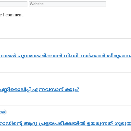
Website
me I comment.
ൽവാരൽ പുനരാരംഭിക്കാൻ വി.ഡി. സർക്കാർ തീരുമാന
ണ്ണീരൊലിപ്പ് എന്നവസാനിക്കും?
റോഡിന്റെ ആദ്യ പ്രളയപരീക്ഷയിൽ ഉയരുന്നത് ഗുരു