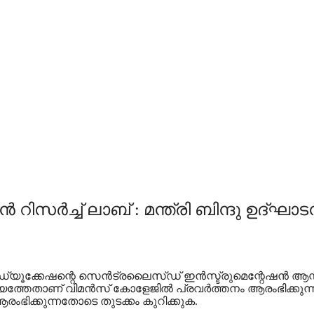
ിസർച്ച് ലാബ് : മന്ത്രി ബിന്ദു ഉദ്ഘാ
 എഡ്യൂക്കേഷന്റെ സെൻട്രലൈസ്ഡ് ഇൻസ്ട്രുമെന്റേഷൻ ആന്റ
്തേതാണ് വിമൻസ് കോളേജിൽ പ്രവർത്തനം ആരംഭിക്കുന്നത്
ംഭിക്കുന്നതോടെ തുടക്കം കുറിക്കുക.