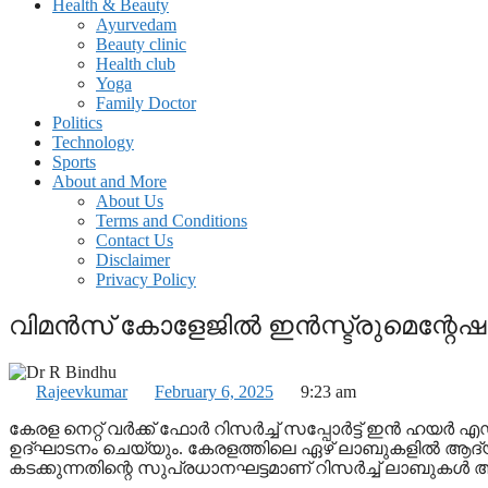
Health & Beauty
Ayurvedam
Beauty clinic
Health club
Yoga
Family Doctor
Politics
Technology
Sports
About and More
About Us
Terms and Conditions
Contact Us
Disclaimer
Privacy Policy
വിമൻസ് കോളേജിൽ ഇൻസ്ട്രുമെന്റേഷൻ റ
Rajeevkumar
February 6, 2025
9:23 am
കേരള നെറ്റ് വർക്ക് ഫോർ റിസർച്ച് സപ്പോർട്ട് ഇൻ ഹയർ
ഉദ്ഘാടനം ചെയ്യും. കേരളത്തിലെ ഏഴ് ലാബുകളിൽ ആദ്യത
കടക്കുന്നതിന്റെ സുപ്രധാനഘട്ടമാണ് റിസർച്ച് ലാബുകൾ ആര