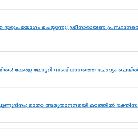
ദുരുപയോഗം ചെയ്യുന്നു; ശ്രീനാരായണ പ്രസ്ഥാനത്ത
ുരിതം! കേരള ലോട്ടറി സംവിധാനത്തെ ചോദ്യം ചെയ്
 പുണ്യദിനം; മാതാ അമൃതാനന്ദമയി മഠത്തിൽ ഭക്ത