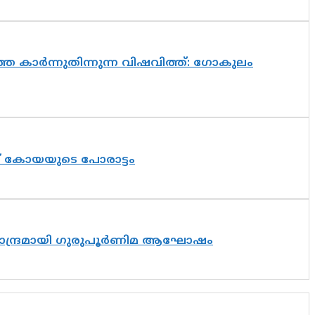
െ കാർന്നുതിന്നുന്ന വിഷവിത്ത്: ഗോകുലം
ത് കോയയുടെ പോരാട്ടം
ിസാന്ദ്രമായി ഗുരുപൂർണിമ ആഘോഷം