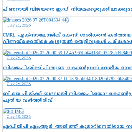
പിണറായി വിജയനെ ഇ.ഡി നിയമക്കുരുക്കിലാക്ക
July 26, 2026
CMRL–എക്‌സാലോജിക് കേസ്: ശശിധരൻ കർത്തയുട
വീണയ്‌ക്കെതിരെ കൂടുതൽ തെളിവുകൾ പരിശോധിച
July 26, 2026
സി.ജെ.പി.യ്ക്ക് പിന്തുണ; കോൺഗ്രസ് ദേശീയ നേതൃ
July 26, 2026
ബി.ജെ.പി.യ്ക്ക് ബദലായി സി.ജെ.പി.യോ? കോൺഗ്ര
പുതിയ വഴിത്തിരിവ്
July 23, 2026
എഡിജിപി എം.ആർ. അജിത്ത് കുമാറിനെതിരായ 