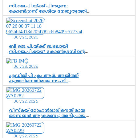
സി.ജെ.പി.യ്ക്ക് പിന്തുണ;
കോൺഗ്രസ് ദേശീയ നേതൃത്വത്തിൽ
ആശങ്കയോ? പാർട്ടിക്കുള്ളിൽ
ഭിന്നാഭിപ്രായമെന്ന വിലയിരുത്തൽ
July 26, 2026
ബി.ജെ.പി.യ്ക്ക് ബദലായി
സി.ജെ.പി.യോ? കോൺഗ്രസിന്റെ
രാഷ്ട്രീയ ഇടം കൈവശപ്പെടുത്താൻ
സിജെപി ഉയർന്നുകഴിഞ്ഞോ?
July 23, 2026
ഇന്ത്യൻ രാഷ്ട്രീയത്തിലെ പുതിയ
വഴിത്തിരിവ്
എഡിജിപി എം.ആർ. അജിത്ത്
കുമാറിനെതിരായ നടപടി:
സസ്പെൻഷനിൽ ഒതുങ്ങുമോ,
അതോ കൂടുതൽ കടുത്ത
നടപടികളിലേക്കോ?
July 22, 2026
വിസ്മയ് മോഹൻലാലിനെതിരായ
സൈബർ ആക്രമണം; അഭിപ്രായ
സ്വാതന്ത്ര്യത്തെ നിശ്ശബ്ദമാക്കുന്ന
ഡിജിറ്റൽ ഗുണ്ടായിസത്തിന് അറുതി
വേണം
July 22, 2026