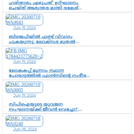
ഹരിതാഭം എഴുപത്’ ഉദ്ഘാടനം
ചെയ്ത് ആഭ്യന്തര മന്ത്രി രമേശ്
ചെന്നിത്തല; ആർ. ഹരികുമാറിന്റെ
സപ്തതി ആഘോഷങ്ങൾക്ക്
പ്രൗഢമായ തുടക്കം
July 19, 2026
ബിജെപിയിൽ ഫണ്ട് വിവാദം
പുകയുന്നു; ലോക്സഭ മുതൽ
നിയമസഭ വരെ 140 മണ്ഡലങ്ങളിലെ
ഫണ്ട് വിനിയോഗം
പരിശോധിക്കുമോ? കേന്ദ്രത്തിനും
July 19, 2026
ആർഎസ്എസിനും കേരള
ഘടകത്തോട് അതൃപ്തി
ലോകകപ്പ് മൂന്നാം സ്ഥാന
പോരാട്ടത്തിൽ ഫ്രാൻസിന്റെ ഗംഭീര
തിരിച്ചുവരവ്; ഗോൾവേട്ടയിൽ
മെസ്സിയെ മറികടന്ന് എംബാപ്പെ
July 19, 2026
സിപിഐയുടെ യുവജന
സംഘടനയ്ക്ക് ജീവൻ വെച്ചോ?;
ജിസ്മോന്റെ വിമർശനം രാഷ്ട്രീയ
ഇരട്ടത്താപ്പെന്ന് ചർച്ച
July 18, 2026