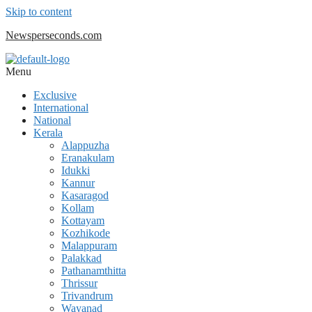
Skip to content
Newsperseconds.com
Menu
Exclusive
International
National
Kerala
Alappuzha
Eranakulam
Idukki
Kannur
Kasaragod
Kollam
Kottayam
Kozhikode
Malappuram
Palakkad
Pathanamthitta
Thrissur
Trivandrum
Wayanad