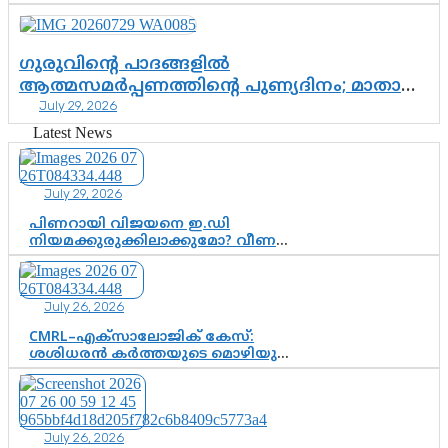
പോരാട്ടം
ഗുരുവിന്റെ പാദങ്ങളിൽ
ആത്മസമർപ്പണത്തിന്റെ പുണ്യദിനം; മാതാ
July 29, 2026
അമൃതാനന്ദമയി മഠത്തിൽ ഭക്തിസാന്ദ്രമായി
ഗുരുപൂർണിമ ആഘോഷം
Latest News
July 29, 2026
പിണറായി വിജയനെ ഇ.ഡി
നിയമക്കുരുക്കിലാക്കുമോ? വീണ
വിജയൻ മാപ്പുസാക്ഷിയാകുമോ?
കർത്തയുടെ മൊഴി നിർണായക
വഴിത്തിരിവാകുമോ?
July 26, 2026
CMRL–എക്‌സാലോജിക് കേസ്:
ശശിധരൻ കർത്തയുടെ മൊഴിയുടെ
അടിസ്ഥാനത്തിൽ പിണറായി
വിജയനെ ചോദ്യം ചെയ്യുന്നതിൽ ഉടൻ
തീരുമാനം; വീണയ്‌ക്കെതിരെ
കൂടുതൽ തെളിവുകൾ പരിശോധിച്ച്
July 26, 2026
ഇഡി