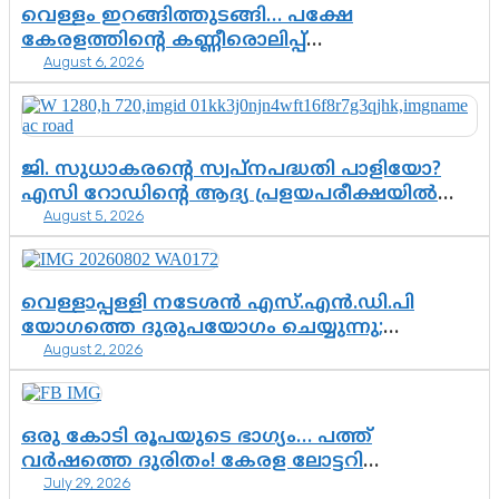
വെള്ളം ഇറങ്ങിത്തുടങ്ങി… പക്ഷേ
കേരളത്തിന്റെ കണ്ണീരൊലിപ്പ്
August 6, 2026
എന്നവസാനിക്കും?
ജി. സുധാകരന്റെ സ്വപ്നപദ്ധതി പാളിയോ?
എസി റോഡിന്റെ ആദ്യ പ്രളയപരീക്ഷയിൽ
August 5, 2026
ഉയരുന്നത് ഗുരുതര ചോദ്യങ്ങൾ
വെള്ളാപ്പള്ളി നടേശൻ എസ്.എൻ.ഡി.പി
യോഗത്തെ ദുരുപയോഗം ചെയ്യുന്നു;
August 2, 2026
ശ്രീനാരായണ പ്രസ്ഥാനത്തെ കാർന്നുതിന്നുന്ന
വിഷവിത്ത്: ഗോകുലം ഗോപാലൻ
ഒരു കോടി രൂപയുടെ ഭാഗ്യം… പത്ത്
വർഷത്തെ ദുരിതം! കേരള ലോട്ടറി
July 29, 2026
സംവിധാനത്തെ ചോദ്യം ചെയ്ത് കോയയുടെ