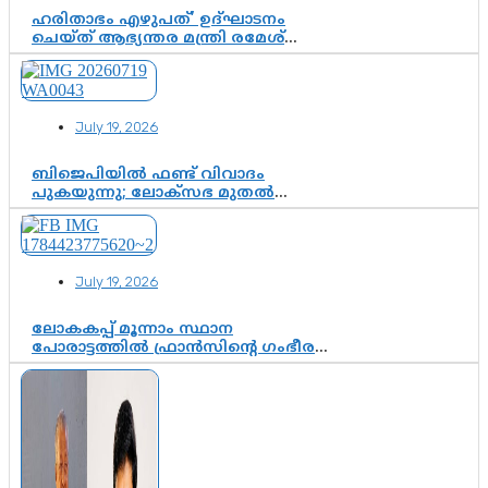
ഹരിതാഭം എഴുപത്’ ഉദ്ഘാടനം
ചെയ്ത് ആഭ്യന്തര മന്ത്രി രമേശ്
ചെന്നിത്തല; ആർ. ഹരികുമാറിന്റെ
സപ്തതി ആഘോഷങ്ങൾക്ക്
പ്രൗഢമായ തുടക്കം
July 19, 2026
ബിജെപിയിൽ ഫണ്ട് വിവാദം
പുകയുന്നു; ലോക്സഭ മുതൽ
നിയമസഭ വരെ 140 മണ്ഡലങ്ങളിലെ
ഫണ്ട് വിനിയോഗം
പരിശോധിക്കുമോ? കേന്ദ്രത്തിനും
ആർഎസ്എസിനും കേരള
July 19, 2026
ഘടകത്തോട് അതൃപ്തി
ലോകകപ്പ് മൂന്നാം സ്ഥാന
പോരാട്ടത്തിൽ ഫ്രാൻസിന്റെ ഗംഭീര
തിരിച്ചുവരവ്; ഗോൾവേട്ടയിൽ
മെസ്സിയെ മറികടന്ന് എംബാപ്പെ