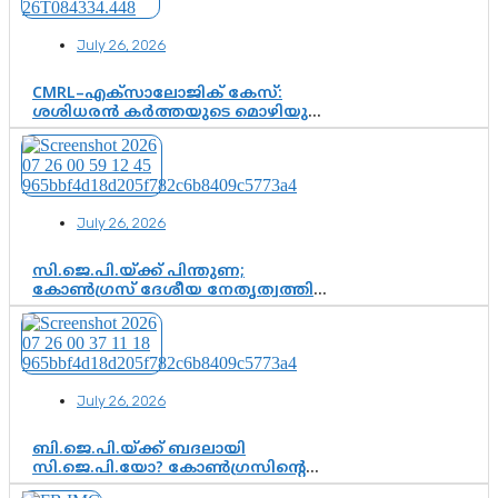
വഴിത്തിരിവാകുമോ?
July 26, 2026
CMRL–എക്‌സാലോജിക് കേസ്:
ശശിധരൻ കർത്തയുടെ മൊഴിയുടെ
അടിസ്ഥാനത്തിൽ പിണറായി
വിജയനെ ചോദ്യം ചെയ്യുന്നതിൽ ഉടൻ
തീരുമാനം; വീണയ്‌ക്കെതിരെ
കൂടുതൽ തെളിവുകൾ പരിശോധിച്ച്
ഇഡി
July 26, 2026
സി.ജെ.പി.യ്ക്ക് പിന്തുണ;
കോൺഗ്രസ് ദേശീയ നേതൃത്വത്തിൽ
ആശങ്കയോ? പാർട്ടിക്കുള്ളിൽ
ഭിന്നാഭിപ്രായമെന്ന വിലയിരുത്തൽ
July 26, 2026
ബി.ജെ.പി.യ്ക്ക് ബദലായി
സി.ജെ.പി.യോ? കോൺഗ്രസിന്റെ
രാഷ്ട്രീയ ഇടം കൈവശപ്പെടുത്താൻ