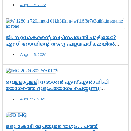
എന്നവസാനിക്കും?
August 6, 2026
ജി. സുധാകരന്റെ സ്വപ്നപദ്ധതി പാളിയോ?
എസി റോഡിന്റെ ആദ്യ പ്രളയപരീക്ഷയിൽ
ഉയരുന്നത് ഗുരുതര ചോദ്യങ്ങൾ
August 5, 2026
വെള്ളാപ്പള്ളി നടേശൻ എസ്.എൻ.ഡി.പി
യോഗത്തെ ദുരുപയോഗം ചെയ്യുന്നു;
ശ്രീനാരായണ പ്രസ്ഥാനത്തെ കാർന്നുതിന്നുന്ന
August 2, 2026
വിഷവിത്ത്: ഗോകുലം ഗോപാലൻ
ഒരു കോടി രൂപയുടെ ഭാഗ്യം… പത്ത്