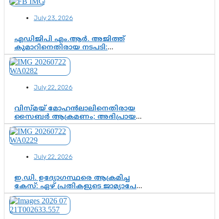
സിജെപി ഉയർന്നുകഴിഞ്ഞോ?
ഇന്ത്യൻ രാഷ്ട്രീയത്തിലെ പുതിയ
July 23, 2026
വഴിത്തിരിവ്
എഡിജിപി എം.ആർ. അജിത്ത്
കുമാറിനെതിരായ നടപടി:
സസ്പെൻഷനിൽ ഒതുങ്ങുമോ,
അതോ കൂടുതൽ കടുത്ത
നടപടികളിലേക്കോ?
July 22, 2026
വിസ്മയ് മോഹൻലാലിനെതിരായ
സൈബർ ആക്രമണം; അഭിപ്രായ
സ്വാതന്ത്ര്യത്തെ നിശ്ശബ്ദമാക്കുന്ന
ഡിജിറ്റൽ ഗുണ്ടായിസത്തിന് അറുതി
വേണം
July 22, 2026
ഇ.ഡി. ഉദ്യോഗസ്ഥരെ ആക്രമിച്ച
കേസ്: ഏഴ് പ്രതികളുടെ ജാമ്യാപേക്ഷ
വീണ്ടും തള്ളി; അന്വേഷണം തുടരാൻ
കോടതി അനുമതി