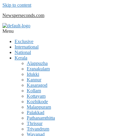
Skip to content
Newsperseconds.com
Menu
Exclusive
International
National
Kerala
Alappuzha
Eranakulam
Idukki
Kannur
Kasaragod
Kollam
Kottayam
Kozhikode
Malappuram
Palakkad
Pathanamthitta
Thrissur
Trivandrum
Wayanad