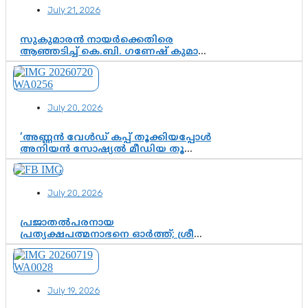
July 21, 2026
സുകുമാരൻ നായർക്കെതിരെ
ആഞ്ഞടിച്ച് കെ.ബി. ഗണേഷ് കുമാർ,
വി.ഡി. സതീശന് പൂർണ പിന്തുണ
July 20, 2026
‘അണ്ണൻ വേൾഡ് കപ്പ് തൂക്കിയപ്പോൾ
അനിയൻ സോഷ്യൽ മീഡിയ തൂക്കി’;
ലാമിൻ യമാലിന്റെ
കിരീടധാരണത്തിനിടെ
ശ്രദ്ധാകേന്ദ്രമായി മൂന്ന് വയസ്സുകാരൻ
July 20, 2026
ചുണക്കുട്ടൻ
പ്രജാതൽപരനായ
പ്രത്യക്ഷപത്മനാഭനെ ഓർത്ത്; ശ്രീ
ചിത്തിര തിരുനാൾ മഹാരാജാവിന്റെ
35-ാം നാടുനീങ്ങൽ ദിനം ഇന്ന്
July 19, 2026