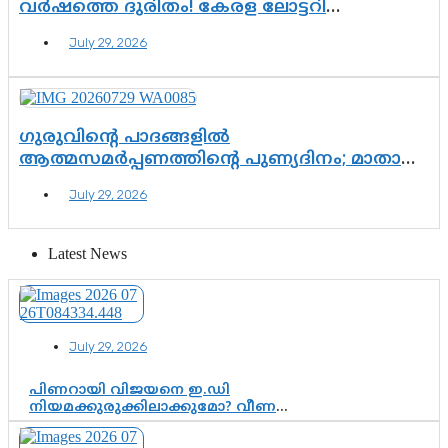
വർഷത്തെ ദുരിതം! കേരള ലോട്ടറി
സംവിധാനത്തെ ചോദ്യം ചെയ്ത് കോയയുടെ
July 29, 2026
പോരാട്ടം
ഗുരുവിന്റെ പാദങ്ങളിൽ
ആത്മസമർപ്പണത്തിന്റെ പുണ്യദിനം; മാതാ
അമൃതാനന്ദമയി മഠത്തിൽ ഭക്തിസാന്ദ്രമായി
July 29, 2026
ഗുരുപൂർണിമ ആഘോഷം
Latest News
July 29, 2026
പിണറായി വിജയനെ ഇ.ഡി
നിയമക്കുരുക്കിലാക്കുമോ? വീണ
വിജയൻ മാപ്പുസാക്ഷിയാകുമോ?
കർത്തയുടെ മൊഴി നിർണായക