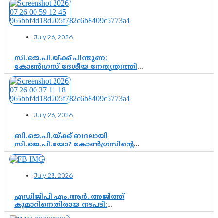
വിജയനെ ചോദ്യം ചെയ്യുന്നതിൽ ഉടൻ
തീരുമാനം; വീണയ്‌ക്കെതിരെ
കൂടുതൽ തെളിവുകൾ പരിശോധിച്ച്
ഇഡി
July 26, 2026
സി.ജെ.പി.യ്ക്ക് പിന്തുണ;
കോൺഗ്രസ് ദേശീയ നേതൃത്വത്തിൽ
ആശങ്കയോ? പാർട്ടിക്കുള്ളിൽ
ഭിന്നാഭിപ്രായമെന്ന വിലയിരുത്തൽ
July 26, 2026
ബി.ജെ.പി.യ്ക്ക് ബദലായി
സി.ജെ.പി.യോ? കോൺഗ്രസിന്റെ
രാഷ്ട്രീയ ഇടം കൈവശപ്പെടുത്താൻ
സിജെപി ഉയർന്നുകഴിഞ്ഞോ?
ഇന്ത്യൻ രാഷ്ട്രീയത്തിലെ പുതിയ
July 23, 2026
വഴിത്തിരിവ്
എഡിജിപി എം.ആർ. അജിത്ത്
കുമാറിനെതിരായ നടപടി:
സസ്പെൻഷനിൽ ഒതുങ്ങുമോ,