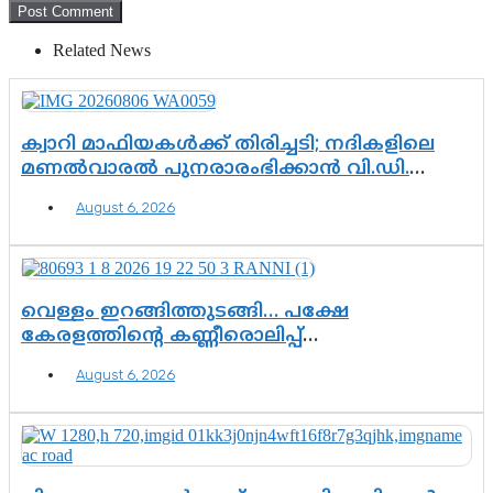
Related News
ക്വാറി മാഫിയകൾക്ക് തിരിച്ചടി; നദികളിലെ
മണൽവാരൽ പുനരാരംഭിക്കാൻ വി.ഡി.
സർക്കാർ തീരുമാനം
August 6, 2026
വെള്ളം ഇറങ്ങിത്തുടങ്ങി… പക്ഷേ
കേരളത്തിന്റെ കണ്ണീരൊലിപ്പ്
എന്നവസാനിക്കും?
August 6, 2026