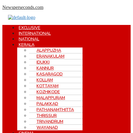
Skip
Newsperseconds.com
to
content
Menu
EXCLUSIVE
INTERNATIONAL
NATIONAL
KERALA
ALAPPUZHA
ERANAKULAM
IDUKKI
KANNUR
KASARAGOD
KOLLAM
KOTTAYAM
KOZHIKODE
MALAPPURAM
PALAKKAD
PATHANAMTHITTA
THRISSUR
TRIVANDRUM
WAYANAD