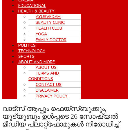
CINEMA
EDUCATIONAL
HEALTH & BEAUTY
AYURVEDAM
BEAUTY CLINIC
HEALTH CLUB
YOGA
FAMILY DOCTOR
POLITICS
TECHNOLOGY
SPORTS
ABOUT AND MORE
ABOUT US
TERMS AND
CONDITIONS
CONTACT US
DISCLAIMER
PRIVACY POLICY
വാട്‌സ് ആപ്പും ഫെയ്‌സ്ബുക്കും,
യൂട്യൂബും ഉള്‍പ്പടെ 26 സോഷ്യല്‍
മീഡിയ പ്ലാറ്റ്ഫോമുകള്‍ നിരോധിച്ച്