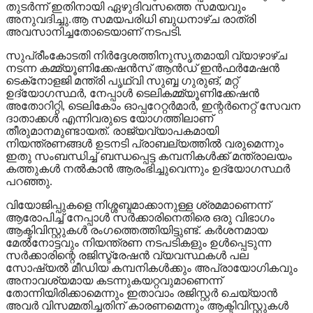
തുടര്‍ന്ന് ഇതിനായി ഏഴുദിവസത്തെ സമയവും
അനുവദിച്ചു.ആ സമയപരിധി ബുധനാഴ്ച രാത്രി
അവസാനിച്ചതോടെയാണ് നടപടി.
സുപ്രീംകോടതി നിര്‍ദ്ദേശത്തിനുസൃതമായി വ്യാഴാഴ്ച
നടന്ന കമ്മ്യൂണിക്കേഷന്‍സ് ആന്‍ഡ് ഇന്‍ഫര്‍മേഷന്‍
ടെക്‌നോളജി മന്ത്രി പൃഥ്വി സുബ്ബ ഗുരുങ്, മറ്റ്
ഉദ്യോഗസ്ഥര്‍, നേപ്പാള്‍ ടെലികമ്മ്യൂണിക്കേഷന്‍
അതോറിറ്റി, ടെലികോം ഓപ്പറേറ്റര്‍മാര്‍, ഇന്റര്‍നെറ്റ് സേവന
ദാതാക്കള്‍ എന്നിവരുടെ യോഗത്തിലാണ്
തീരുമാനമുണ്ടായത്. രാജ്യവ്യാപകമായി
നിയന്ത്രണങ്ങള്‍ ഉടനടി പ്രാബല്യത്തില്‍ വരുമെന്നും
ഇതു സംബന്ധിച്ച് ബന്ധപ്പെട്ട കമ്പനികള്‍ക്ക് മന്ത്രാലയം
കത്തുകള്‍ നല്‍കാന്‍ ആരംഭിച്ചുവെന്നും ഉദ്യോഗസ്ഥര്‍
പറഞ്ഞു.
വിയോജിപ്പുകളെ നിശ്ശബ്ദമാക്കാനുള്ള ശ്രമമാണെന്ന്
ആരോപിച്ച് നേപ്പാള്‍ സര്‍ക്കാരിനെതിരെ ഒരു വിഭാഗം
ആക്ടിവിസ്റ്റുകള്‍ രംഗത്തെത്തിയിട്ടുണ്ട്. കര്‍ശനമായ
മേല്‍നോട്ടവും നിയന്ത്രണ നടപടികളും ഉള്‍പ്പെടുന്ന
സര്‍ക്കാരിന്റെ രജിസ്ട്രേഷന്‍ വ്യവസ്ഥകള്‍ പല
സോഷ്യല്‍ മീഡിയ കമ്പനികള്‍ക്കും അപ്രായോഗികവും
അനാവശ്യമായ കടന്നുകയറ്റവുമാണെന്ന്
തോന്നിയിരിക്കാമെന്നും ഇതാവാം രജിസ്റ്റര്‍ ചെയ്യാന്‍
അവര്‍ വിസമ്മതിച്ചതിന് കാരണമെന്നും ആക്ടിവിസ്റ്റുകള്‍