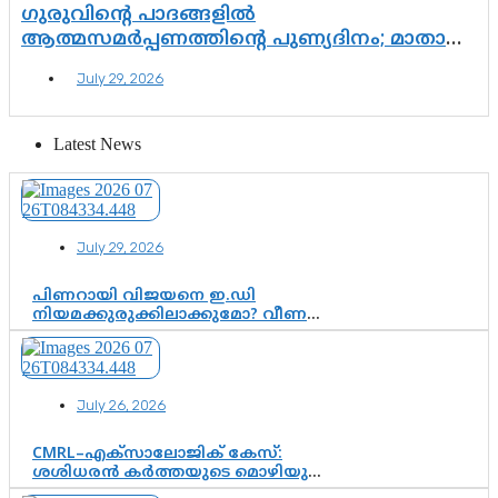
ഗുരുവിന്റെ പാദങ്ങളിൽ
ആത്മസമർപ്പണത്തിന്റെ പുണ്യദിനം; മാതാ
അമൃതാനന്ദമയി മഠത്തിൽ ഭക്തിസാന്ദ്രമായി
July 29, 2026
ഗുരുപൂർണിമ ആഘോഷം
Latest News
July 29, 2026
പിണറായി വിജയനെ ഇ.ഡി
നിയമക്കുരുക്കിലാക്കുമോ? വീണ
വിജയൻ മാപ്പുസാക്ഷിയാകുമോ?
കർത്തയുടെ മൊഴി നിർണായക
വഴിത്തിരിവാകുമോ?
July 26, 2026
CMRL–എക്‌സാലോജിക് കേസ്:
ശശിധരൻ കർത്തയുടെ മൊഴിയുടെ
അടിസ്ഥാനത്തിൽ പിണറായി