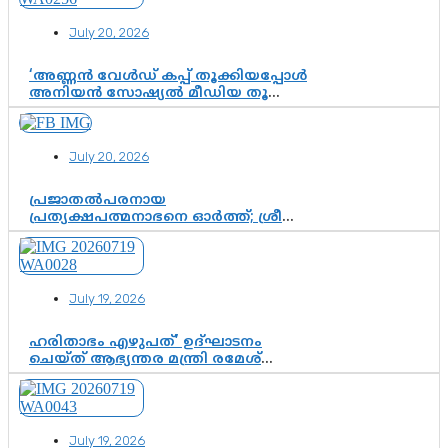
July 20, 2026
‘അണ്ണൻ വേൾഡ് കപ്പ് തൂക്കിയപ്പോൾ
അനിയൻ സോഷ്യൽ മീഡിയ തൂക്കി’;
ലാമിൻ യമാലിന്റെ
കിരീടധാരണത്തിനിടെ
ശ്രദ്ധാകേന്ദ്രമായി മൂന്ന് വയസ്സുകാരൻ
July 20, 2026
ചുണക്കുട്ടൻ
പ്രജാതൽപരനായ
പ്രത്യക്ഷപത്മനാഭനെ ഓർത്ത്; ശ്രീ
ചിത്തിര തിരുനാൾ മഹാരാജാവിന്റെ
35-ാം നാടുനീങ്ങൽ ദിനം ഇന്ന്
July 19, 2026
ഹരിതാഭം എഴുപത്’ ഉദ്ഘാടനം
ചെയ്ത് ആഭ്യന്തര മന്ത്രി രമേശ്
ചെന്നിത്തല; ആർ. ഹരികുമാറിന്റെ
സപ്തതി ആഘോഷങ്ങൾക്ക്
പ്രൗഢമായ തുടക്കം
July 19, 2026