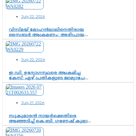
അതോ കൂടുതൽ കടുത്ത
നടപടികളിലേക്കോ?
July 22, 2026
വിസ്മയ് മോഹൻലാലിനെതിരായ
സൈബർ ആക്രമണം; അഭിപ്രായ
സ്വാതന്ത്ര്യത്തെ നിശ്ശബ്ദമാക്കുന്ന
ഡിജിറ്റൽ ഗുണ്ടായിസത്തിന് അറുതി
വേണം
July 22, 2026
ഇ.ഡി. ഉദ്യോഗസ്ഥരെ ആക്രമിച്ച
കേസ്: ഏഴ് പ്രതികളുടെ ജാമ്യാപേക്ഷ
വീണ്ടും തള്ളി; അന്വേഷണം തുടരാൻ
കോടതി അനുമതി
July 21, 2026
സുകുമാരൻ നായർക്കെതിരെ
ആഞ്ഞടിച്ച് കെ.ബി. ഗണേഷ് കുമാർ,
വി.ഡി. സതീശന് പൂർണ പിന്തുണ