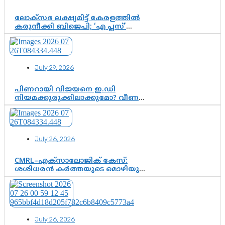
ലോക്സഭ ലക്ഷ്യമിട്ട് കേരളത്തിൽ
കരുനീക്കി ബിജെപി; ‘എ പ്ലസ്’
മണ്ഡലങ്ങളിൽ പ്രമുഖരെ ഇറക്കി
കേന്ദ്രനേതൃത്വം, തിരുവനന്തപുരത്ത്
രാജീവ് ചന്ദ്രശേഖർ, ആറ്റിങ്ങലിൽ
കെ. സുരേന്ദ്രൻ; ആലപ്പുഴയിൽ
July 29, 2026
ശോഭാ സുരേന്ദ്രൻ..
പിണറായി വിജയനെ ഇ.ഡി
നിയമക്കുരുക്കിലാക്കുമോ? വീണ
വിജയൻ മാപ്പുസാക്ഷിയാകുമോ?
കർത്തയുടെ മൊഴി നിർണായക
വഴിത്തിരിവാകുമോ?
July 26, 2026
CMRL–എക്‌സാലോജിക് കേസ്:
ശശിധരൻ കർത്തയുടെ മൊഴിയുടെ
അടിസ്ഥാനത്തിൽ പിണറായി
വിജയനെ ചോദ്യം ചെയ്യുന്നതിൽ ഉടൻ
തീരുമാനം; വീണയ്‌ക്കെതിരെ
കൂടുതൽ തെളിവുകൾ പരിശോധിച്ച്
ഇഡി
July 26, 2026