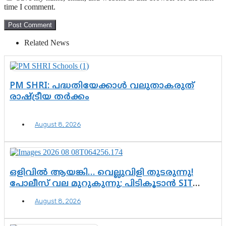
time I comment.
Related News
PM SHRI: പദ്ധതിയേക്കാൾ വലുതാകരുത്
രാഷ്ട്രീയ തർക്കം
August 8, 2026
ഒളിവിൽ ആയങ്കി… വെല്ലുവിളി തുടരുന്നു!
പോലീസ് വല മുറുകുന്നു; പിടികൂടാൻ SIT
രംഗത്ത്. ഇനി ചോദ്യം ആയങ്കി എവിടെ
August 8, 2026
എന്നത് മാത്രം അല്ല—ആയങ്കി
കസ്റ്റഡിയിലായാൽ പുറത്തുവരുക