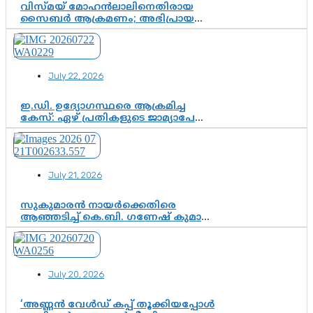
വിസ്മയ് മോഹൻലാലിനെതിരായ
സൈബർ ആക്രമണം; അഭിപ്രായ
സ്വാതന്ത്ര്യത്തെ നിശ്ശബ്ദമാക്കുന്ന
ഡിജിറ്റൽ ഗുണ്ടായിസത്തിന് അറുതി
വേണം
July 22, 2026
ഇ.ഡി. ഉദ്യോഗസ്ഥരെ ആക്രമിച്ച
കേസ്: ഏഴ് പ്രതികളുടെ ജാമ്യാപേക്ഷ
വീണ്ടും തള്ളി; അന്വേഷണം തുടരാൻ
കോടതി അനുമതി
July 21, 2026
സുകുമാരൻ നായർക്കെതിരെ
ആഞ്ഞടിച്ച് കെ.ബി. ഗണേഷ് കുമാർ,
വി.ഡി. സതീശന് പൂർണ പിന്തുണ
July 20, 2026
‘അണ്ണൻ വേൾഡ് കപ്പ് തൂക്കിയപ്പോൾ