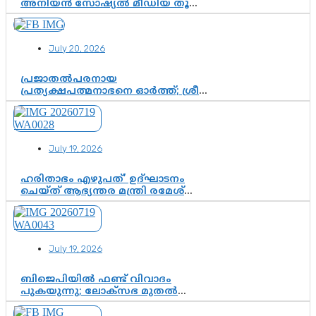
അനിയൻ സോഷ്യൽ മീഡിയ തൂക്കി’;
ലാമിൻ യമാലിന്റെ
കിരീടധാരണത്തിനിടെ
ശ്രദ്ധാകേന്ദ്രമായി മൂന്ന് വയസ്സുകാരൻ
July 20, 2026
ചുണക്കുട്ടൻ
പ്രജാതൽപരനായ
പ്രത്യക്ഷപത്മനാഭനെ ഓർത്ത്; ശ്രീ
ചിത്തിര തിരുനാൾ മഹാരാജാവിന്റെ
35-ാം നാടുനീങ്ങൽ ദിനം ഇന്ന്
July 19, 2026
ഹരിതാഭം എഴുപത്’ ഉദ്ഘാടനം
ചെയ്ത് ആഭ്യന്തര മന്ത്രി രമേശ്
ചെന്നിത്തല; ആർ. ഹരികുമാറിന്റെ
സപ്തതി ആഘോഷങ്ങൾക്ക്
പ്രൗഢമായ തുടക്കം
July 19, 2026
ബിജെപിയിൽ ഫണ്ട് വിവാദം
പുകയുന്നു; ലോക്സഭ മുതൽ
നിയമസഭ വരെ 140 മണ്ഡലങ്ങളിലെ
ഫണ്ട് വിനിയോഗം