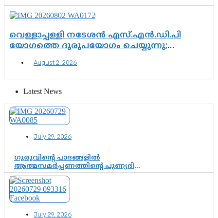
വെള്ളാപ്പള്ളി നടേശൻ എസ്.എൻ.ഡി.പി
യോഗത്തെ ദുരുപയോഗം ചെയ്യുന്നു;
ശ്രീനാരായണ പ്രസ്ഥാനത്തെ കാർന്നുതിന്നുന്ന
August 2, 2026
വിഷവിത്ത്: ഗോകുലം ഗോപാലൻ
Latest News
July 29, 2026
ഗുരുവിന്റെ പാദങ്ങളിൽ
ആത്മസമർപ്പണത്തിന്റെ പുണ്യദിനം;
മാതാ അമൃതാനന്ദമയി മഠത്തിൽ
ഭക്തിസാന്ദ്രമായി ഗുരുപൂർണിമ
ആഘോഷം
July 29, 2026