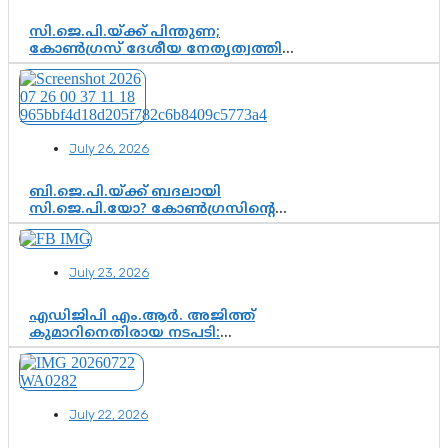
സി.ജെ.പി.യ്ക്ക് പിന്തുണ;
കോൺഗ്രസ് ദേശീയ നേതൃത്വത്തിൽ
ആശങ്കയോ? പാർട്ടിക്കുള്ളിൽ
ഭിന്നാഭിപ്രായമെന്ന വിലയിരുത്തൽ
July 26, 2026
ബി.ജെ.പി.യ്ക്ക് ബദലായി
സി.ജെ.പി.യോ? കോൺഗ്രസിന്റെ
രാഷ്ട്രീയ ഇടം കൈവശപ്പെടുത്താൻ
സിജെപി ഉയർന്നുകഴിഞ്ഞോ?
ഇന്ത്യൻ രാഷ്ട്രീയത്തിലെ പുതിയ
July 23, 2026
വഴിത്തിരിവ്
എഡിജിപി എം.ആർ. അജിത്ത്
കുമാറിനെതിരായ നടപടി:
സസ്പെൻഷനിൽ ഒതുങ്ങുമോ,
അതോ കൂടുതൽ കടുത്ത
നടപടികളിലേക്കോ?
July 22, 2026