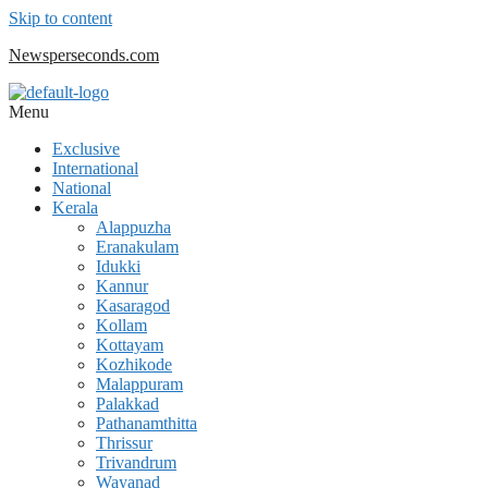
Skip to content
Newsperseconds.com
Menu
Exclusive
International
National
Kerala
Alappuzha
Eranakulam
Idukki
Kannur
Kasaragod
Kollam
Kottayam
Kozhikode
Malappuram
Palakkad
Pathanamthitta
Thrissur
Trivandrum
Wayanad