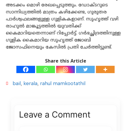
അടക്കം മൊഴി രേഖപ്പെടുത്തും. ഡോക്ടറുടെ
സാന്നിധ്യത്തിൽ മാത്രം കഴിക്കേണ്ട, ഗുരുതര
പാര്‍ശ്വഫലങ്ങളുള്ള ഗുളികകളാണ്. സുഹൃത്ത് വഴി
രാഹുൽ മാങ്കൂട്ടത്തിൽ യുവതിക്ക്
കൈമാറിയതെന്നാണ് റിപ്പോർട്ട്. ​ഗർഭച്ഛിദ്രത്തിനുള്ള ​
ഗുളിക കൈമാറിയ സുഹൃത്ത് ജോബി
ജോസഫിനെയും കേസിൽ പ്രതി ചേർത്തിട്ടുണ്ട്.
Share this Article
bail
,
kerala
,
rahul mamkootathil
Leave a Comment