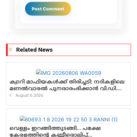
Related News
ക്വാറി മാഫിയകൾക്ക് തിരിച്ചടി; നദികളിലെ
മണൽവാരൽ പുനരാരംഭിക്കാൻ വി.ഡി.
സർക്കാർ തീരുമാനം
August 6, 2026
വെള്ളം ഇറങ്ങിത്തുടങ്ങി… പക്ഷേ
കേരളത്തിന്റെ കണ്ണീരൊലിപ്പ്