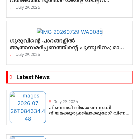
വർഷത്തെ ദുരിതം! കേരള ലോട്ടറി
സംവിധാനത്തെ ചോദ്യം ചെയ്ത്
July 29, 2026
കോയയുടെ പോരാട്ടം
ഗുരുവിന്റെ പാദങ്ങളിൽ
ആത്മസമർപ്പണത്തിന്റെ പുണ്യദിനം; മാതാ
അമൃതാനന്ദമയി മഠത്തിൽ
July 29, 2026
ഭക്തിസാന്ദ്രമായി ഗുരുപൂർണിമ
ആഘോഷം
Latest News
July 29, 2026
പിണറായി വിജയനെ ഇ.ഡി
നിയമക്കുരുക്കിലാക്കുമോ? വീണ
വിജയൻ മാപ്പുസാക്ഷിയാകുമോ?
കർത്തയുടെ മൊഴി നിർണായക
വഴിത്തിരിവാകുമോ?