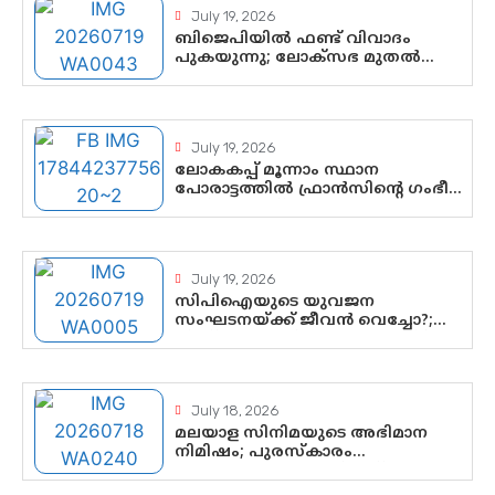
July 19, 2026
ബിജെപിയിൽ ഫണ്ട് വിവാദം
പുകയുന്നു; ലോക്സഭ മുതൽ
നിയമസഭ വരെ 140
മണ്ഡലങ്ങളിലെ ഫണ്ട് വിനിയോഗം
പരിശോധിക്കുമോ? കേന്ദ്രത്തിനും
ആർഎസ്എസിനും കേരള
July 19, 2026
ഘടകത്തോട് അതൃപ്തി
ലോകകപ്പ് മൂന്നാം സ്ഥാന
പോരാട്ടത്തിൽ ഫ്രാൻസിന്റെ ഗംഭീര
തിരിച്ചുവരവ്; ഗോൾവേട്ടയിൽ
മെസ്സിയെ മറികടന്ന് എംബാപ്പെ
July 19, 2026
സിപിഐയുടെ യുവജന
സംഘടനയ്ക്ക് ജീവൻ വെച്ചോ?;
ജിസ്മോന്റെ വിമർശനം രാഷ്ട്രീയ
ഇരട്ടത്താപ്പെന്ന് ചർച്ച
July 18, 2026
മലയാള സിനിമയുടെ അഭിമാന
നിമിഷം; പുരസ്‌കാരം
ആഘോഷമാകട്ടെ, മികവ്
ശീലമാകട്ടെ