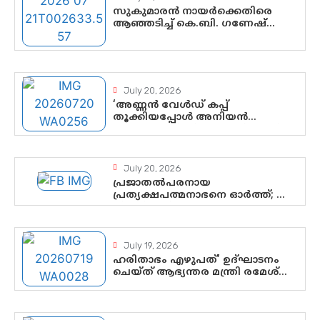
സുകുമാരൻ നായർക്കെതിരെ
ആഞ്ഞടിച്ച് കെ.ബി. ഗണേഷ്
കുമാർ, വി.ഡി. സതീശന് പൂർണ
പിന്തുണ
July 20, 2026
‘അണ്ണൻ വേൾഡ് കപ്പ്
തൂക്കിയപ്പോൾ അനിയൻ
സോഷ്യൽ മീഡിയ തൂക്കി’; ലാമിൻ
യമാലിന്റെ കിരീടധാരണത്തിനിടെ
ശ്രദ്ധാകേന്ദ്രമായി മൂന്ന്
വയസ്സുകാരൻ ചുണക്കുട്ടൻ
July 20, 2026
പ്രജാതൽപരനായ
പ്രത്യക്ഷപത്മനാഭനെ ഓർത്ത്; ശ്രീ
ചിത്തിര തിരുനാൾ
മഹാരാജാവിന്റെ 35-ാം നാടുനീങ്ങൽ
ദിനം ഇന്ന്
July 19, 2026
ഹരിതാഭം എഴുപത്’ ഉദ്ഘാടനം
ചെയ്ത് ആഭ്യന്തര മന്ത്രി രമേശ്
ചെന്നിത്തല; ആർ. ഹരികുമാറിന്റെ
സപ്തതി ആഘോഷങ്ങൾക്ക്
പ്രൗഢമായ തുടക്കം