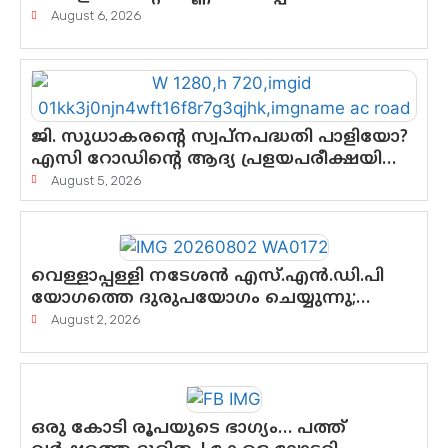
എന്നവസാനിക്കും?
August 6, 2026
ജി. സുധാകരന്റെ സ്വപ്നപദ്ധതി പാളിയോ?
എസി റോഡിന്റെ ആദ്യ പ്രളയപരീക്ഷയിൽ
ഉയരുന്നത് ഗുരുതര ചോദ്യങ്ങൾ
August 5, 2026
വെള്ളാപ്പള്ളി നടേശൻ എസ്.എൻ.ഡി.പി
യോഗത്തെ ദുരുപയോഗം ചെയ്യുന്നു;
ശ്രീനാരായണ പ്രസ്ഥാനത്തെ
August 2, 2026
കാർന്നുതിന്നുന്ന വിഷവിത്ത്: ഗോകുലം
ഗോപാലൻ
ഒരു കോടി രൂപയുടെ ഭാഗ്യം… പത്ത്