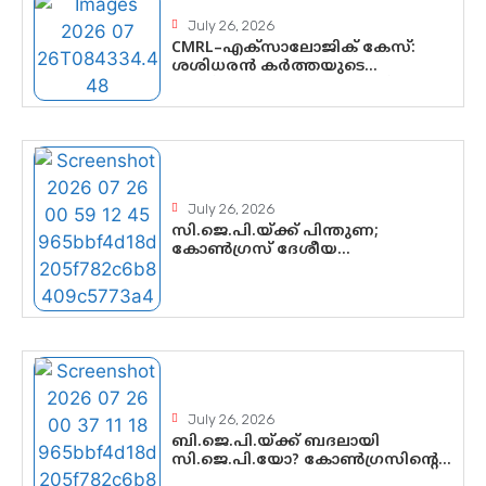
July 26, 2026
CMRL–എക്‌സാലോജിക് കേസ്:
ശശിധരൻ കർത്തയുടെ
മൊഴിയുടെ അടിസ്ഥാനത്തിൽ
പിണറായി വിജയനെ ചോദ്യം
ചെയ്യുന്നതിൽ ഉടൻ തീരുമാനം;
വീണയ്‌ക്കെതിരെ കൂടുതൽ
തെളിവുകൾ പരിശോധിച്ച് ഇഡി
July 26, 2026
സി.ജെ.പി.യ്ക്ക് പിന്തുണ;
കോൺഗ്രസ് ദേശീയ
നേതൃത്വത്തിൽ ആശങ്കയോ?
പാർട്ടിക്കുള്ളിൽ ഭിന്നാഭിപ്രായമെന്ന
വിലയിരുത്തൽ
July 26, 2026
ബി.ജെ.പി.യ്ക്ക് ബദലായി
സി.ജെ.പി.യോ? കോൺഗ്രസിന്റെ
രാഷ്ട്രീയ ഇടം