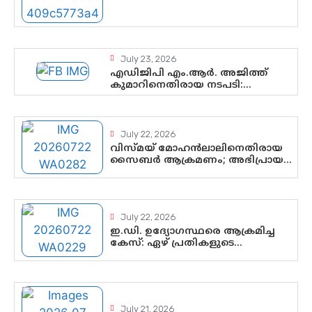
കൈവശപ്പെടുത്താൻ സിജെപി
ഉയർന്നുകഴിഞ്ഞോ? ഇന്ത്യൻ
രാഷ്ട്രീയത്തിലെ പുതിയ
വഴിത്തിരിവ്
July 23, 2026
എഡിജിപി എം.ആർ. അജിത്ത്
കുമാറിനെതിരായ നടപടി:
സസ്പെൻഷനിൽ ഒതുങ്ങുമോ,
അതോ കൂടുതൽ കടുത്ത
നടപടികളിലേക്കോ?
July 22, 2026
വിസ്മയ് മോഹൻലാലിനെതിരായ
സൈബർ ആക്രമണം; അഭിപ്രായ
സ്വാതന്ത്ര്യത്തെ നിശ്ശബ്ദമാക്കുന്ന
ഡിജിറ്റൽ ഗുണ്ടായിസത്തിന്
അറുതി വേണം
July 22, 2026
ഇ.ഡി. ഉദ്യോഗസ്ഥരെ ആക്രമിച്ച
കേസ്: ഏഴ് പ്രതികളുടെ
ജാമ്യാപേക്ഷ വീണ്ടും തള്ളി;
അന്വേഷണം തുടരാൻ കോടതി
അനുമതി
July 21, 2026