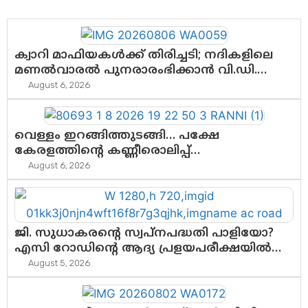
ക്വാറി മാഫിയകൾക്ക് തിരിച്ചടി; നദികളിലെ
മണൽവാരൽ പുനരാരംഭിക്കാൻ വി.ഡി.
സർക്കാർ തീരുമാനം
August 6, 2026
വെള്ളം ഇറങ്ങിത്തുടങ്ങി… പക്ഷേ
കേരളത്തിന്റെ കണ്ണീരൊലിപ്പ്
എന്നവസാനിക്കും?
August 6, 2026
ജി. സുധാകരന്റെ സ്വപ്നപദ്ധതി പാളിയോ?
എസി റോഡിന്റെ ആദ്യ പ്രളയപരീക്ഷയിൽ
ഉയരുന്നത് ഗുരുതര ചോദ്യങ്ങൾ
August 5, 2026