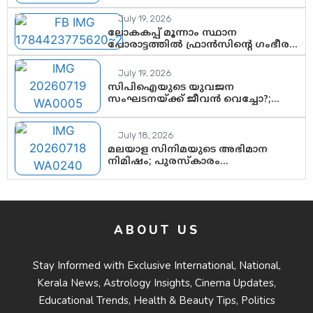
നിയമസഭ വരെ 140 മണ്ഡലങ്ങളിലെ
ഫണ്ട് വിനിയോഗം
July 19, 2026
പരിശോധിക്കുമോ? കേന്ദ്രത്തിനും
ലോകകപ്പ് മൂന്നാം സ്ഥാന
ആർഎസ്എസിനും കേരള
പോരാട്ടത്തിൽ ഫ്രാൻസിന്റെ ഗംഭീര
ഘടകത്തോട് അതൃപ്തി
തിരിച്ചുവരവ്; ഗോൾവേട്ടയിൽ
മെസ്സിയെ മറികടന്ന് എംബാപ്പെ
July 19, 2026
സിപിഐയുടെ യുവജന
സംഘടനയ്ക്ക് ജീവൻ വെച്ചോ?;
ജിസ്മോന്റെ വിമർശനം രാഷ്ട്രീയ
ഇരട്ടത്താപ്പെന്ന് ചർച്ച
July 18, 2026
മലയാള സിനിമയുടെ അഭിമാന
നിമിഷം; പുരസ്‌കാരം
ആഘോഷമാകട്ടെ, മികവ്
ശീലമാകട്ടെ
ABOUT US
Stay Informed with Exclusive International, National,
Kerala News, Astrology Insights, Cinema Updates,
Educational Trends, Health & Beauty Tips, Politics