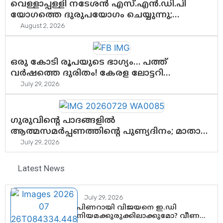
വെള്ളാപ്പള്ളി നടേശൻ എസ്.എൻ.ഡി.പി
യോഗത്തെ ദുരുപയോഗം ചെയ്യുന്നു;
ശ്രീനാരായണ പ്രസ്ഥാനത്തെ
August 2, 2026
കാർന്നുതിന്നുന്ന വിഷവിത്ത്: ഗോകുലം
ഗോപാലൻ
ഒരു കോടി രൂപയുടെ ഭാഗ്യം… പത്ത്
വർഷത്തെ ദുരിതം! കേരള ലോട്ടറി
സംവിധാനത്തെ ചോദ്യം ചെയ്ത് കോയയുടെ
July 29, 2026
പോരാട്ടം
ഗുരുവിന്റെ പാദങ്ങളിൽ
ആത്മസമർപ്പണത്തിന്റെ പുണ്യദിനം; മാതാ
അമൃതാനന്ദമയി മഠത്തിൽ ഭക്തിസാന്ദ്രമായി
July 29, 2026
ഗുരുപൂർണിമ ആഘോഷം
Latest News
July 29, 2026
പിണറായി വിജയനെ ഇ.ഡി
നിയമക്കുരുക്കിലാക്കുമോ? വീണ