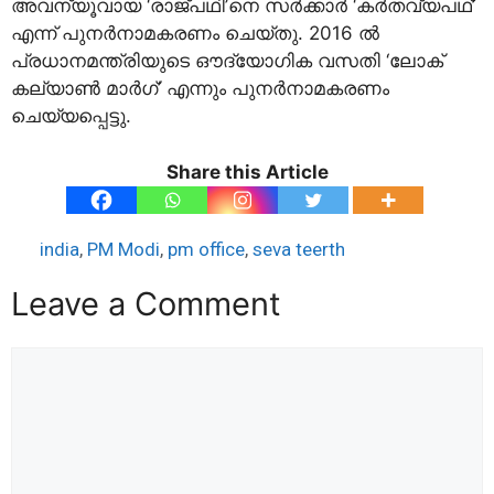
അവന്യൂവായ ‘രാജ്പഥി’നെ സര്‍ക്കാര്‍ ‘കര്‍തവ്യപഥ്’
എന്ന് പുനര്‍നാമകരണം ചെയ്തു. 2016 ല്‍
പ്രധാനമന്ത്രിയുടെ ഔദ്യോഗിക വസതി ‘ലോക്
കല്യാണ്‍ മാര്‍ഗ്’ എന്നും പുനര്‍നാമകരണം
ചെയ്യപ്പെട്ടു.
Share this Article
india
,
PM Modi
,
pm office
,
seva teerth
Leave a Comment