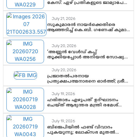
കേസ്: ഏഴ് പ്രതികളുടെ ജാമ്യാപേക്ഷ
വീണ്ടും തള്ളി; അന്വേഷണം തുടരാൻ
കോടതി അനുമതി
July 21, 2026
സുകുമാരൻ നായർക്കെതിരെ
ആഞ്ഞടിച്ച് കെ.ബി. ഗണേഷ് കുമാർ,
വി.ഡി. സതീശന് പൂർണ പിന്തുണ
July 20, 2026
‘അണ്ണൻ വേൾഡ് കപ്പ്
തൂക്കിയപ്പോൾ അനിയൻ സോഷ്യൽ
മീഡിയ തൂക്കി’; ലാമിൻ യമാലിന്റെ
കിരീടധാരണത്തിനിടെ
July 20, 2026
ശ്രദ്ധാകേന്ദ്രമായി മൂന്ന്
പ്രജാതൽപരനായ
വയസ്സുകാരൻ ചുണക്കുട്ടൻ
പ്രത്യക്ഷപത്മനാഭനെ ഓർത്ത്; ശ്രീ
ചിത്തിര തിരുനാൾ മഹാരാജാവിന്റെ
35-ാം നാടുനീങ്ങൽ ദിനം ഇന്ന്
July 19, 2026
ഹരിതാഭം എഴുപത്’ ഉദ്ഘാടനം
ചെയ്ത് ആഭ്യന്തര മന്ത്രി രമേശ്
ചെന്നിത്തല; ആർ. ഹരികുമാറിന്റെ
സപ്തതി ആഘോഷങ്ങൾക്ക്
പ്രൗഢമായ തുടക്കം
July 19, 2026
ബിജെപിയിൽ ഫണ്ട് വിവാദം
പുകയുന്നു; ലോക്സഭ മുതൽ