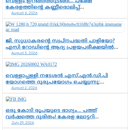
വെള്ളം ഇറങ്ങിത്തുടങ്ങി… പക്ഷേ
കേരളത്തിന്റെ കണ്ണീരൊലിപ്പ്
August 6, 2026
എന്നവസാനിക്കും?
ജി. സുധാകരന്റെ സ്വപ്നപദ്ധതി പാളിയോ?
എസി റോഡിന്റെ ആദ്യ പ്രളയപരീക്ഷയിൽ
August 5, 2026
ഉയരുന്നത് ഗുരുതര ചോദ്യങ്ങൾ
വെള്ളാപ്പള്ളി നടേശൻ എസ്.എൻ.ഡി.പി
യോഗത്തെ ദുരുപയോഗം ചെയ്യുന്നു;
August 2, 2026
ശ്രീനാരായണ പ്രസ്ഥാനത്തെ കാർന്നുതിന്നുന്ന
വിഷവിത്ത്: ഗോകുലം ഗോപാലൻ
ഒരു കോടി രൂപയുടെ ഭാഗ്യം… പത്ത്
വർഷത്തെ ദുരിതം! കേരള ലോട്ടറി
July 29, 2026
സംവിധാനത്തെ ചോദ്യം ചെയ്ത് കോയയുടെ