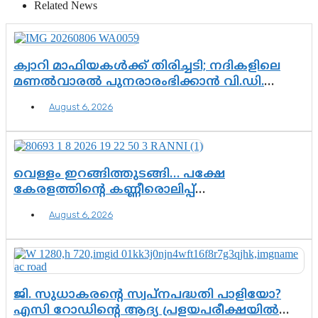
Related News
ക്വാറി മാഫിയകൾക്ക് തിരിച്ചടി; നദികളിലെ
മണൽവാരൽ പുനരാരംഭിക്കാൻ വി.ഡി.
സർക്കാർ തീരുമാനം
August 6, 2026
വെള്ളം ഇറങ്ങിത്തുടങ്ങി… പക്ഷേ
കേരളത്തിന്റെ കണ്ണീരൊലിപ്പ്
എന്നവസാനിക്കും?
August 6, 2026
ജി. സുധാകരന്റെ സ്വപ്നപദ്ധതി പാളിയോ?
എസി റോഡിന്റെ ആദ്യ പ്രളയപരീക്ഷയിൽ