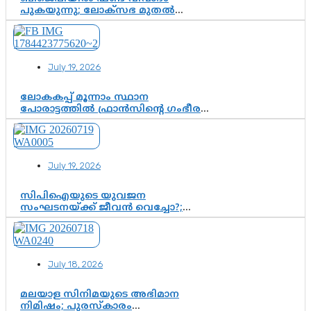
പുകയുന്നു; ലോക്സഭ മുതൽ
നിയമസഭ വരെ 140 മണ്ഡലങ്ങളിലെ
ഫണ്ട് വിനിയോഗം
പരിശോധിക്കുമോ? കേന്ദ്രത്തിനും
ആർഎസ്എസിനും കേരള
July 19, 2026
ഘടകത്തോട് അതൃപ്തി
ലോകകപ്പ് മൂന്നാം സ്ഥാന
പോരാട്ടത്തിൽ ഫ്രാൻസിന്റെ ഗംഭീര
തിരിച്ചുവരവ്; ഗോൾവേട്ടയിൽ
മെസ്സിയെ മറികടന്ന് എംബാപ്പെ
July 19, 2026
സിപിഐയുടെ യുവജന
സംഘടനയ്ക്ക് ജീവൻ വെച്ചോ?;
ജിസ്മോന്റെ വിമർശനം രാഷ്ട്രീയ
ഇരട്ടത്താപ്പെന്ന് ചർച്ച
July 18, 2026
മലയാള സിനിമയുടെ അഭിമാന
നിമിഷം; പുരസ്‌കാരം