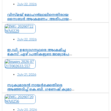
July 22, 2026
വിസ്മയ് മോഹൻലാലിനെതിരായ
സൈബർ ആക്രമണം; അഭിപ്രായ
സ്വാതന്ത്ര്യത്തെ നിശ്ശബ്ദമാക്കുന്ന
ഡിജിറ്റൽ ഗുണ്ടായിസത്തിന് അറുതി
വേണം
July 22, 2026
ഇ.ഡി. ഉദ്യോഗസ്ഥരെ ആക്രമിച്ച
കേസ്: ഏഴ് പ്രതികളുടെ ജാമ്യാപേക്ഷ
വീണ്ടും തള്ളി; അന്വേഷണം തുടരാൻ
കോടതി അനുമതി
July 21, 2026
സുകുമാരൻ നായർക്കെതിരെ
ആഞ്ഞടിച്ച് കെ.ബി. ഗണേഷ് കുമാർ,
വി.ഡി. സതീശന് പൂർണ പിന്തുണ
July 20, 2026