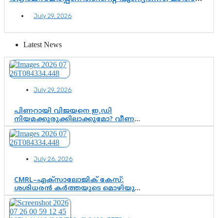
അമൃതാനന്ദമയി മഠത്തിൽ ഭക്തിസാന്ദ്രമായി
July 29, 2026
ഗുരുപൂർണിമ ആഘോഷം
Latest News
July 29, 2026
പിണറായി വിജയനെ ഇ.ഡി
നിയമക്കുരുക്കിലാക്കുമോ? വീണ
വിജയൻ മാപ്പുസാക്ഷിയാകുമോ?
കർത്തയുടെ മൊഴി നിർണായക
വഴിത്തിരിവാകുമോ?
July 26, 2026
CMRL–എക്‌സാലോജിക് കേസ്:
ശശിധരൻ കർത്തയുടെ മൊഴിയുടെ
അടിസ്ഥാനത്തിൽ പിണറായി
വിജയനെ ചോദ്യം ചെയ്യുന്നതിൽ ഉടൻ
തീരുമാനം; വീണയ്‌ക്കെതിരെ