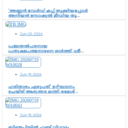
‘അണ്ണൻ വേൾഡ് കപ്പ് തൂക്കിയപ്പോൾ
അനിയൻ സോഷ്യൽ മീഡിയ തൂക്കി’;
ലാമിൻ യമാലിന്റെ
കിരീടധാരണത്തിനിടെ
ശ്രദ്ധാകേന്ദ്രമായി മൂന്ന് വയസ്സുകാരൻ
July 20, 2026
ചുണക്കുട്ടൻ
പ്രജാതൽപരനായ
പ്രത്യക്ഷപത്മനാഭനെ ഓർത്ത്; ശ്രീ
ചിത്തിര തിരുനാൾ മഹാരാജാവിന്റെ
35-ാം നാടുനീങ്ങൽ ദിനം ഇന്ന്
July 19, 2026
ഹരിതാഭം എഴുപത്’ ഉദ്ഘാടനം
ചെയ്ത് ആഭ്യന്തര മന്ത്രി രമേശ്
ചെന്നിത്തല; ആർ. ഹരികുമാറിന്റെ
സപ്തതി ആഘോഷങ്ങൾക്ക്
പ്രൗഢമായ തുടക്കം
July 19, 2026
ബിജെപിയിൽ ഫണ്ട് വിവാദം