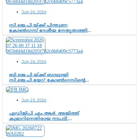
കൂടുതൽ തെളിവുകൾ പരിശോധിച്ച്
ഇഡി
July 26, 2026
സി.ജെ.പി.യ്ക്ക് പിന്തുണ;
കോൺഗ്രസ് ദേശീയ നേതൃത്വത്തിൽ
ആശങ്കയോ? പാർട്ടിക്കുള്ളിൽ
ഭിന്നാഭിപ്രായമെന്ന വിലയിരുത്തൽ
July 26, 2026
ബി.ജെ.പി.യ്ക്ക് ബദലായി
സി.ജെ.പി.യോ? കോൺഗ്രസിന്റെ
രാഷ്ട്രീയ ഇടം കൈവശപ്പെടുത്താൻ
സിജെപി ഉയർന്നുകഴിഞ്ഞോ?
ഇന്ത്യൻ രാഷ്ട്രീയത്തിലെ പുതിയ
July 23, 2026
വഴിത്തിരിവ്
എഡിജിപി എം.ആർ. അജിത്ത്
കുമാറിനെതിരായ നടപടി:
സസ്പെൻഷനിൽ ഒതുങ്ങുമോ,
അതോ കൂടുതൽ കടുത്ത
നടപടികളിലേക്കോ?