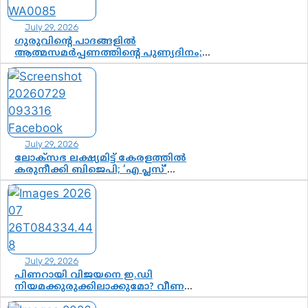
July 29, 2026
ഗുരുവിന്റെ പാദങ്ങളിൽ
ആത്മസമർപ്പണത്തിന്റെ പുണ്യദിനം;
മാതാ അമൃതാനന്ദമയി മഠത്തിൽ
ഭക്തിസാന്ദ്രമായി ഗുരുപൂർണിമ
ആഘോഷം
July 29, 2026
ലോക്സഭ ലക്ഷ്യമിട്ട് കേരളത്തിൽ
കരുനീക്കി ബിജെപി; ‘എ പ്ലസ്’
മണ്ഡലങ്ങളിൽ പ്രമുഖരെ ഇറക്കി
കേന്ദ്രനേതൃത്വം, തിരുവനന്തപുരത്ത്
രാജീവ് ചന്ദ്രശേഖർ, ആറ്റിങ്ങലിൽ കെ.
സുരേന്ദ്രൻ; ആലപ്പുഴയിൽ ശോഭാ
സുരേന്ദ്രൻ..
July 29, 2026
പിണറായി വിജയനെ ഇ.ഡി
നിയമക്കുരുക്കിലാക്കുമോ? വീണ
വിജയൻ മാപ്പുസാക്ഷിയാകുമോ?