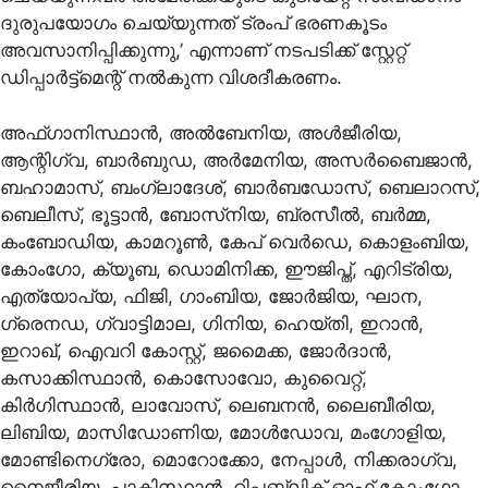
ദുരുപയോഗം ചെയ്യുന്നത് ട്രംപ് ഭരണകൂടം
അവസാനിപ്പിക്കുന്നു,’ എന്നാണ് നടപടിക്ക് സ്റ്റേറ്റ്
ഡിപ്പാര്‍ട്ട്‌മെന്റ് നല്‍കുന്ന വിശദീകരണം.
അഫ്ഗാനിസ്ഥാന്‍, അല്‍ബേനിയ, അള്‍ജീരിയ,
ആന്റിഗ്വ, ബാര്‍ബുഡ, അര്‍മേനിയ, അസര്‍ബൈജാന്‍,
ബഹാമാസ്, ബംഗ്ലാദേശ്, ബാര്‍ബഡോസ്, ബെലാറസ്,
ബെലീസ്, ഭൂട്ടാന്‍, ബോസ്‌നിയ, ബ്രസീല്‍, ബര്‍മ്മ,
കംബോഡിയ, കാമറൂണ്‍, കേപ് വെര്‍ഡെ, കൊളംബിയ,
കോംഗോ, ക്യൂബ, ഡൊമിനിക്ക, ഈജിപ്ത്, എറിട്രിയ,
എത്യോപ്യ, ഫിജി, ഗാംബിയ, ജോര്‍ജിയ, ഘാന,
ഗ്രെനഡ, ഗ്വാട്ടിമാല, ഗിനിയ, ഹെയ്തി, ഇറാന്‍,
ഇറാഖ്, ഐവറി കോസ്റ്റ്, ജമൈക്ക, ജോര്‍ദാന്‍,
കസാക്കിസ്ഥാന്‍, കൊസോവോ, കുവൈറ്റ്,
കിര്‍ഗിസ്ഥാന്‍, ലാവോസ്, ലെബനന്‍, ലൈബീരിയ,
ലിബിയ, മാസിഡോണിയ, മോള്‍ഡോവ, മംഗോളിയ,
മോണ്ടിനെഗ്രോ, മൊറോക്കോ, നേപ്പാള്‍, നിക്കരാഗ്വ,
നൈജീരിയ, പാകിസ്ഥാന്‍, റിപ്പബ്ലിക് ഓഫ് കോംഗോ,