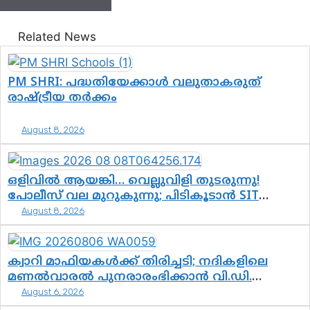
Related News
PM SHRI: പദ്ധതിയേക്കാൾ വലുതാകരുത്
രാഷ്ട്രീയ തർക്കം
August 8, 2026
ഒളിവിൽ ആയങ്കി… വെല്ലുവിളി തുടരുന്നു!
പോലീസ് വല മുറുകുന്നു; പിടികൂടാൻ SIT
രംഗത്ത്. ഇനി ചോദ്യം ആയങ്കി എവിടെ എന്നത്
August 8, 2026
മാത്രം അല്ല—ആയങ്കി കസ്റ്റഡിയിലായാൽ
പുറത്തുവരുക എന്തൊക്കെ വിവരങ്ങൾ?”
ക്വാറി മാഫിയകൾക്ക് തിരിച്ചടി; നദികളിലെ
മണൽവാരൽ പുനരാരംഭിക്കാൻ വി.ഡി.
സർക്കാർ തീരുമാനം
August 6, 2026