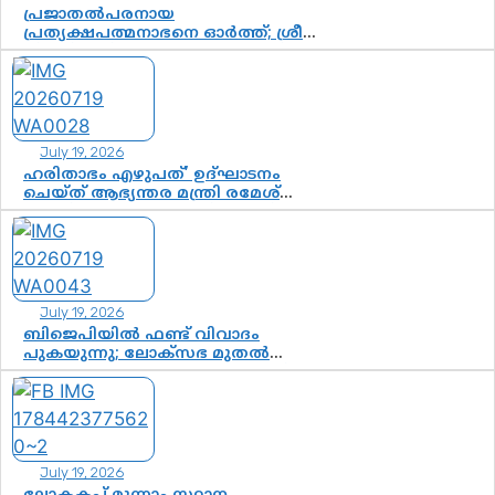
ചുണക്കുട്ടൻ
പ്രജാതൽപരനായ
പ്രത്യക്ഷപത്മനാഭനെ ഓർത്ത്; ശ്രീ
ചിത്തിര തിരുനാൾ മഹാരാജാവിന്റെ
35-ാം നാടുനീങ്ങൽ ദിനം ഇന്ന്
July 19, 2026
ഹരിതാഭം എഴുപത്’ ഉദ്ഘാടനം
ചെയ്ത് ആഭ്യന്തര മന്ത്രി രമേശ്
ചെന്നിത്തല; ആർ. ഹരികുമാറിന്റെ
സപ്തതി ആഘോഷങ്ങൾക്ക്
പ്രൗഢമായ തുടക്കം
July 19, 2026
ബിജെപിയിൽ ഫണ്ട് വിവാദം
പുകയുന്നു; ലോക്സഭ മുതൽ
നിയമസഭ വരെ 140 മണ്ഡലങ്ങളിലെ
ഫണ്ട് വിനിയോഗം പരിശോധിക്കുമോ?
കേന്ദ്രത്തിനും ആർഎസ്എസിനും
കേരള ഘടകത്തോട് അതൃപ്തി
July 19, 2026