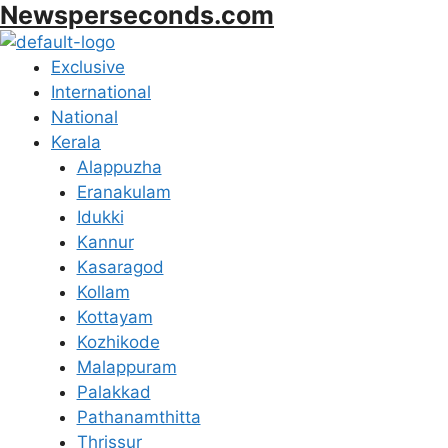
Newsperseconds.com
Skip
to
content
Menu
Exclusive
International
National
Kerala
Alappuzha
Eranakulam
Idukki
Kannur
Kasaragod
Kollam
Kottayam
Kozhikode
Malappuram
Palakkad
Pathanamthitta
Thrissur