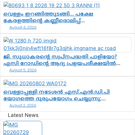
വെള്ളം ഇറങ്ങിത്തുടങ്ങി… പക്ഷേ
കേരളത്തിന്റെ കണ്ണീരൊലിപ്പ്
എന്നവസാനിക്കും?
August 6, 2026
ജി. സുധാകരന്റെ സ്വപ്നപദ്ധതി പാളിയോ?
എസി റോഡിന്റെ ആദ്യ പ്രളയപരീക്ഷയിൽ
ഉയരുന്നത് ഗുരുതര ചോദ്യങ്ങൾ
August 5, 2026
വെള്ളാപ്പള്ളി നടേശൻ എസ്.എൻ.ഡി.പി
യോഗത്തെ ദുരുപയോഗം ചെയ്യുന്നു;
ശ്രീനാരായണ പ്രസ്ഥാനത്തെ കാർന്നുതിന്നുന്ന
August 2, 2026
വിഷവിത്ത്: ഗോകുലം ഗോപാലൻ
Latest News