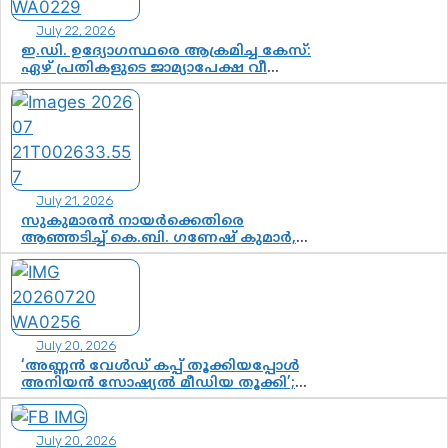
July 22, 2026
ഇ.ഡി. ഉദ്യോഗസ്ഥരെ ആക്രമിച്ച കേസ്:
ഏഴ് പ്രതികളുടെ ജാമ്യാപേക്ഷ വീണ്ടും
തള്ളി; അന്വേഷണം തുടരാൻ കോടതി
അനുമതി
July 21, 2026
സുകുമാരൻ നായർക്കെതിരെ
ആഞ്ഞടിച്ച് കെ.ബി. ഗണേഷ് കുമാർ,
വി.ഡി. സതീശന് പൂർണ പിന്തുണ
July 20, 2026
‘അണ്ണൻ വേൾഡ് കപ്പ് തൂക്കിയപ്പോൾ
അനിയൻ സോഷ്യൽ മീഡിയ തൂക്കി’;
ലാമിൻ യമാലിന്റെ
കിരീടധാരണത്തിനിടെ
ശ്രദ്ധാകേന്ദ്രമായി മൂന്ന് വയസ്സുകാരൻ
July 20, 2026